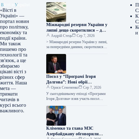
П
«Вісті в
С
Україні» —
К
портал новин
С
Міжнародні резерви України у
про політику,
К
липні дещо скоротилися – до
економіку та
и
$51,2 мільярда
Андрій Стець
Сер 7, 2026
події країни.
> Міжнародні резерви України у липні,
Ми також
за попередніми даними, скоротилися
пишемо про
на $70,4 млн, або на
технології та
зв'язок, а ще
збираємо
цікаві вісті з
Посол у “Програмі Ігоря
різних сфер
Долгова”: Нові обрії
життя. Наша
стратегічного партнерства
Орися Семененко
Сер 7, 2026
мета —
України та Азербайджану
тримати
У сьогоднішньому епізоді «Програми
Ігоря Долгова» взяв участь посол
читачів в
України в Азербайджанській
курсі всього
Республіці Юрій Гусєв. Ігор Долгов,
важливого.
ведучий програми та…
Кліменко та глава МЗС
Азербайджану обговорили