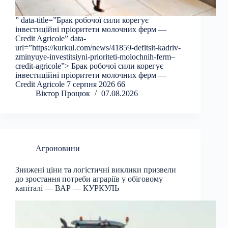
” data-title=”Брак робочої сили корегує
інвестиційні пріоритети молочних ферм —
Credit Agricole” data-
url=”https://kurkul.com/news/41859-defitsit-kadriv-
zminyuye-investitsiyni-prioriteti-molochnih-ferm–
credit-agricole”> Брак робочої сили корегує
інвестиційні пріоритети молочних ферм —
Credit Agricole 7 серпня 2026 66
Віктор Процюк
07.08.2026
Агроновини
Знижені ціни та логістичні виклики призвели
до зростання потреби аграріїв у обіговому
капіталі — ВАР — КУРКУЛЬ