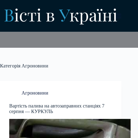
Перейти
до
вмісту
Категорія
Агроновини
Агроновини
Вартість палива на автозаправних станціях 7
серпня — КУРКУЛЬ