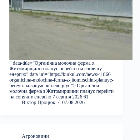
” data-title=”Органічна молочна ферма з
Житомирщини планує перейти на сонячну
енергію” data-url=”https://kurkul.com/news/41866-
organichna-molochna-ferma-z-jitomirschini-planuye-
pereyti-na-sonyachnu-energiyu”> Органічна
молочна ферма з Житомирщини планує перейти
на сонячну енергію 7 серпня 2026 61
Віктор Процюк
07.08.2026
Агроновини