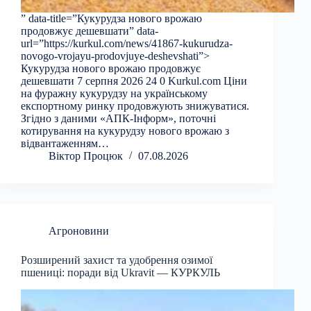
” data-title=”Кукурудза нового врожаю
продовжує дешевшати” data-
url=”https://kurkul.com/news/41867-kukurudza-
novogo-vrojayu-prodovjuye-deshevshati”>
Кукурудза нового врожаю продовжує
дешевшати 7 серпня 2026 24 0 Kurkul.com Ціни
на фуражну кукурудзу на українському
експортному ринку продовжують знижуватися.
Згідно з даними «АПК-Інформ», поточні
котирування на кукурудзу нового врожаю з
відвантаженням…
Віктор Процюк
07.08.2026
Агроновини
Розширений захист та удобрення озимої
пшениці: поради від Ukravit — КУРКУЛЬ