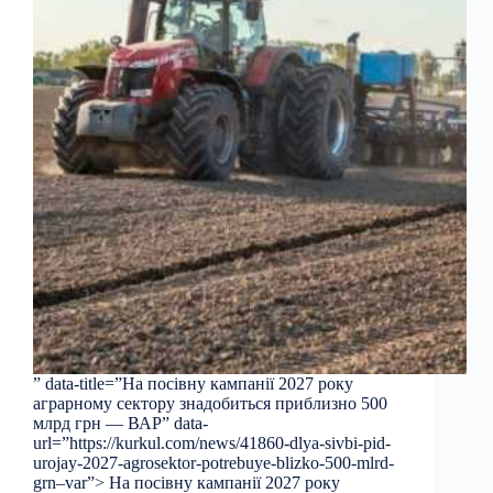
” data-title=”На посівну кампанії 2027 року
аграрному сектору знадобиться приблизно 500
млрд грн — ВАР” data-
url=”https://kurkul.com/news/41860-dlya-sivbi-pid-
urojay-2027-agrosektor-potrebuye-blizko-500-mlrd-
grn–var”> На посівну кампанії 2027 року