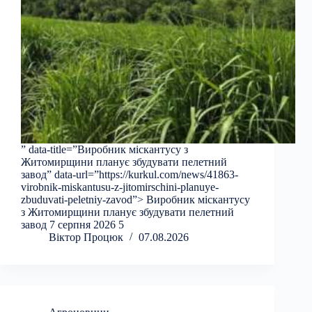
” data-title=”Виробник міскантусу з
Житомирщини планує збудувати пелетний
завод” data-url=”https://kurkul.com/news/41863-
virobnik-miskantusu-z-jitomirschini-planuye-
zbuduvati-peletniy-zavod”> Виробник міскантусу
з Житомирщини планує збудувати пелетний
завод 7 серпня 2026 5
Віктор Процюк
07.08.2026