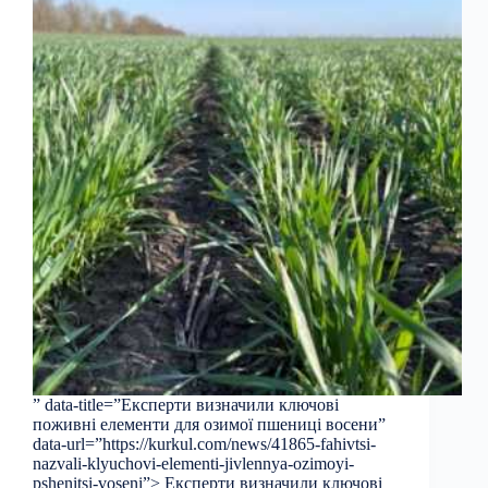
” data-title=”Експерти визначили ключові
поживні елементи для озимої пшениці восени”
data-url=”https://kurkul.com/news/41865-fahivtsi-
nazvali-klyuchovi-elementi-jivlennya-ozimoyi-
pshenitsi-voseni”> Експерти визначили ключові