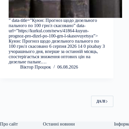
” data-title=”Куюн: Прогноз щодо дизельного
пального по 100 грн/л скасовано” data-
url=”https://kurkul.com/news/41864-kuyun-
prognoz-pro-dizel-po-100-grn-l-skasovuyetsya”>
Куюн: Прогноз щодо дизельного пального по
100 грн/л скасовано 6 серпня 2026 14 0 pixabay З
учорашнього дня, вперше за останній місяць,
спостерігається зниження оптових цін на
дизельне пальне.…
Віктор Процюк
06.08.2026
ДАЛІ
Про сайт
Останні новини
Інформ