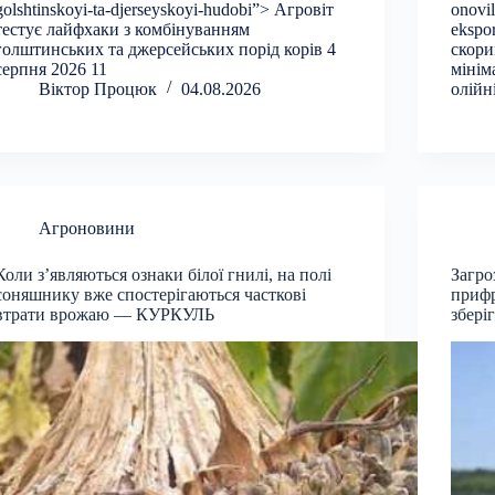
golshtinskoyi-ta-djerseyskoyi-hudobi”> Агровіт
onovi
тестує лайфхаки з комбінуванням
ekspor
голштинських та джерсейських порід корів 4
скори
серпня 2026 11
мінім
Віктор Процюк
04.08.2026
олійн
Агроновини
Коли з’являються ознаки білої гнилі, на полі
Загро
соняшнику вже спостерігаються часткові
прифр
втрати врожаю — КУРКУЛЬ
збер