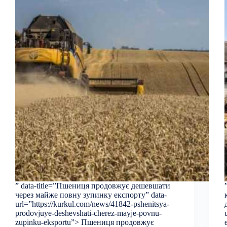
” data-title=”Пшениця продовжує дешевшати
через майже повну зупинку експорту” data-
url=”https://kurkul.com/news/41842-pshenitsya-
prodovjuye-deshevshati-cherez-mayje-povnu-
zupinku-eksportu”> Пшениця продовжує