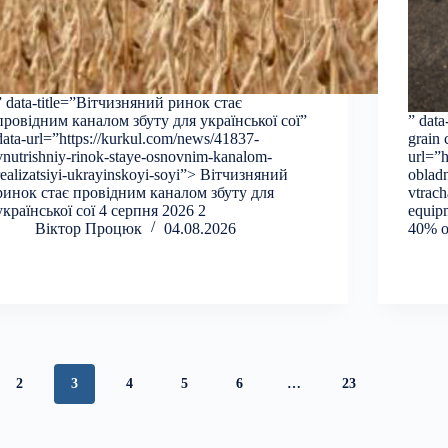
” data-title=”Вітчизняний ринок стає
провідним каналом збуту для української сої”
” data
data-url=”https://kurkul.com/news/41837-
grain 
vnutrishniy-rinok-staye-osnovnim-kanalom-
url=”h
realizatsiyi-ukrayinskoyi-soyi”> Вітчизняний
oblad
ринок стає провідним каналом збуту для
vtrach
української сої 4 серпня 2026 2
equipm
Віктор Процюк
04.08.2026
40% of
2
3
4
5
6
…
23