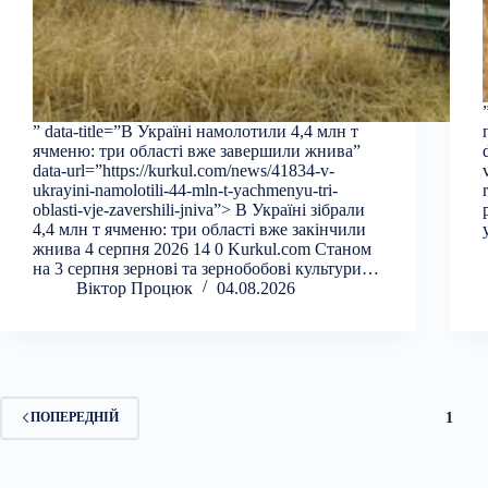
” data-title=”В Україні намолотили 4,4 млн т
ячменю: три області вже завершили жнива”
data-url=”https://kurkul.com/news/41834-v-
ukrayini-namolotili-44-mln-t-yachmenyu-tri-
oblasti-vje-zavershili-jniva”> В Україні зібрали
4,4 млн т ячменю: три області вже закінчили
жнива 4 серпня 2026 14 0 Kurkul.com Станом
на 3 серпня зернові та зернобобові культури…
Віктор Процюк
04.08.2026
1
ПОПЕРЕДНІЙ