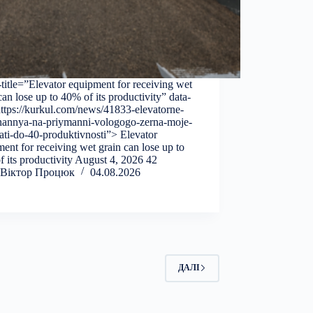
-title=”Elevator equipment for receiving wet
can lose up to 40% of its productivity” data-
ttps://kurkul.com/news/41833-elevatorne-
nannya-na-priymanni-vologogo-zerna-moje-
ati-do-40-produktivnosti”> Elevator
ent for receiving wet grain can lose up to
 its productivity August 4, 2026 42
Віктор Процюк
04.08.2026
ДАЛІ