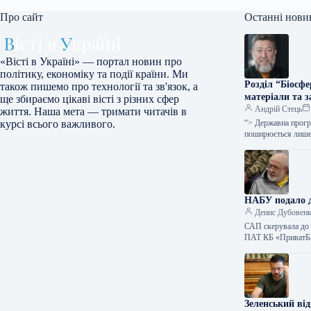
Про сайт
Останні нови
«Вісті в Україні» — портал новин про
політику, економіку та події країни. Ми
Розділ “Біосф
також пишемо про технології та зв'язок, а
матеріали та з
ще збираємо цікаві вісті з різних сфер
Андрій Стець
життя. Наша мета — тримати читачів в
“> Державна програ
курсі всього важливого.
поширюється ли
НАБУ подало д
Денис Дубовен
САП скерувала до 
ПАТ КБ «ПриватБан
Зеленський ві