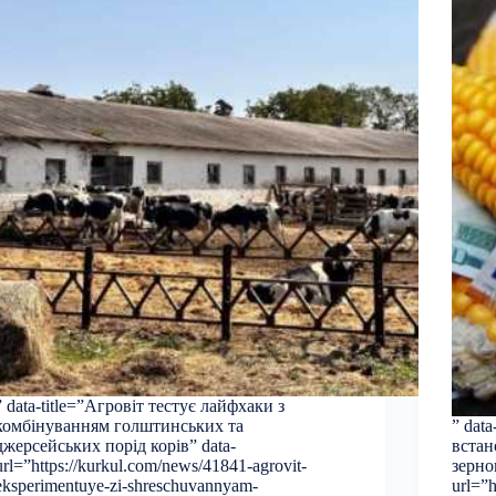
” data-title=”Агровіт тестує лайфхаки з
комбінуванням голштинських та
” dat
джерсейських порід корів” data-
встан
url=”https://kurkul.com/news/41841-agrovit-
зерно
eksperimentuye-zi-shreschuvannyam-
url=”