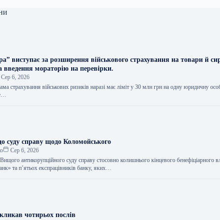
ни
ера” виступає за розширення військового страхування на товари й си
а введення мораторію на перевірки.
Сер 6, 2026
ма страхування військових ризиків наразі має ліміт у 30 млн грн на одну юридичну осо
ше…
о суду справу щодо Коломойського
ко
Сер 6, 2026
Вищого антикорупційного суду справу стосовно колишнього кінцевого бенефіціарного в
к» та п’ятьох експрацівників банку, яких…
дкликав чотирьох послів