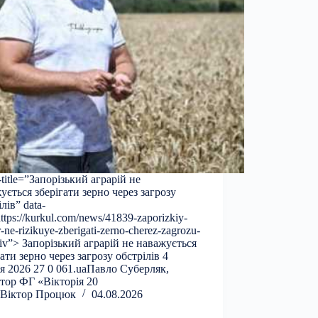
a-title=”Запорізький аграрій не
ується зберігати зерно через загрозу
лів” data-
https://kurkul.com/news/41839-zaporizkiy-
-ne-rizikuye-zberigati-zerno-cherez-zagrozu-
iliv”> Запорізький аграрій не наважується
гати зерно через загрозу обстрілів 4
я 2026 27 0 061.uaПавло Суберляк,
тор ФГ «Вікторія 20
Віктор Процюк
04.08.2026