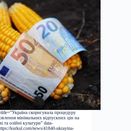
a-title=”Україна скоригувала процедуру
овлення мінімальних відпускних цін на
ві та олійні культури” data-
https://kurkul.com/news/41840-ukrayina-