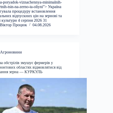
la-poryadok-viznachennya-minimalnih-
tnih-tsin-na-zerno-ta-oliyni”> Україна
гувала процедуру встановлення
альних відпускних цін на зернові та
і культури 4 серпня 2026 31
Віктор Процюк
04.08.2026
Агроновини
за обстрілів змушує фермерів у
онтових областях відмовлятися від
ігання зерна — КУРКУЛЬ