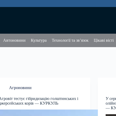
Автоновини
Культура
Технології та зв’язок
Цікаві вісті
Агроновини
Агровіт тестує гібридизацію голштинських і
У сер
джерсейських корів — КУРКУЛЬ
олійн
— К