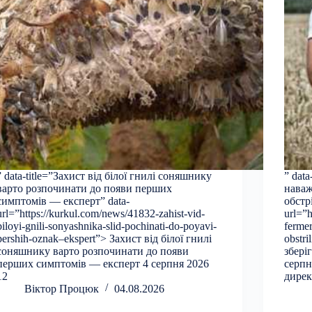
” data-title=”Захист від білої гнилі соняшнику
” dat
варто розпочинати до появи перших
наваж
симптомів — експерт” data-
обстрі
url=”https://kurkul.com/news/41832-zahist-vid-
url=”
biloyi-gnili-sonyashnika-slid-pochinati-do-poyavi-
fermer
pershih-oznak–ekspert”> Захист від білої гнилі
obstr
соняшнику варто розпочинати до появи
збері
перших симптомів — експерт 4 серпня 2026
серпн
12
дирек
Віктор Процюк
04.08.2026