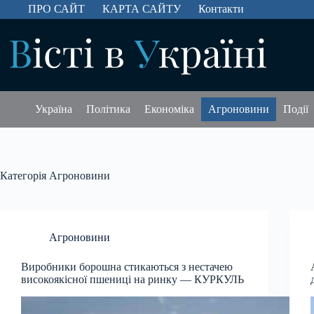
Перейти
ПРО САЙТ
КАРТА САЙТУ
Контакти
до
вмісту
Україна
Політика
Економіка
Агроновини
Події
Категорія
Агроновини
Агроновини
Виробники борошна стикаються з нестачею
високоякісної пшениці на ринку — КУРКУЛЬ