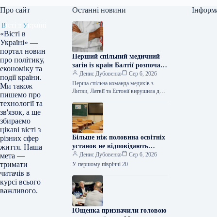
Про сайт
Останні новини
Інформ
«Вісті в
Україні» —
портал новин
Перший спільний медичний
про політику,
загін із країн Балтії розпочав
економіку та
стажування в Україні
Денис Дубовенко
Сер 6, 2026
події країни.
Перша спільна команда медиків з
Ми також
Литви, Латвії та Естонії вирушила до
пишемо про
України для професійного навчання у
технології та
медичних закладах. Про це…
зв'язок, а ще
збираємо
цікаві вісті з
Більше ніж половина освітніх
різних сфер
установ не відповідають
життя. Наша
санітарним нормам –
Денис Дубовенко
Сер 6, 2026
мета —
Держпродспоживслужба
тримати
У першому півріччі 20
читачів в
курсі всього
важливого.
Ющенка призначили головою