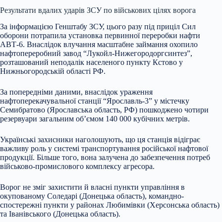
Результати вдалих ударів ЗСУ по військових цілях
ворога
За інформацією Генштабу ЗСУ, цього разу під приціл Сил
оборони потрапила установка первинної переробки нафти
АВТ-6. Внаслідок влучання масштабне займання охопило
нафтопереробний завод “Лукойл-Нижегородоргсинтез”,
розташований неподалік населеного пункту Кстово у
Нижньогородській області РФ.
За попередніми даними, внаслідок ураження
нафтоперекачувальної станції “Ярославль-3” у містечку
Семибратово (Ярославська область, РФ) пошкоджено чотири
резервуари загальним об’ємом 140 000 кубічних метрів.
Українські захисники наголошують, що ця станція відіграє
важливу роль у системі транспортування російської нафтової
продукції. Більше того, вона залучена до забезпечення потреб
військово-промислового комплексу агресора.
Ворог не зміг захистити й власні пункти управління в
окупованому Соледарі (Донецька область), командно-
спостережні пункти у районах Любимівки (Херсонська область)
та Іванівського (Донецька область).