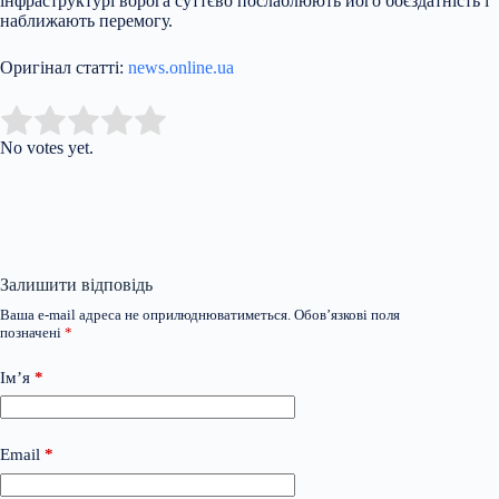
інфраструктурі ворога суттєво послаблюють його боєздатність і
наближають перемогу.
Оригінал статті:
news.online.ua
Submit Rating
Rate this item:
No votes yet.
Залишити відповідь
Ваша e-mail адреса не оприлюднюватиметься.
Обов’язкові поля
позначені
*
Ім’я
*
Email
*