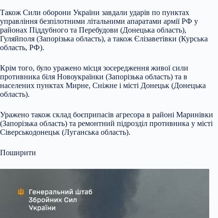
Також Сили оборони України завдали ударів по пунктах
управління безпілотними літальними апаратами армії РФ у
районах Піддубного та Перебудови (Донецька область),
Гуляйполя (Запорізька область), а також Єлізаветівки (Курська
область, РФ).
Крім того, було уражено місця зосередження живої сили
противника біля Новоукраїнки (Запорізька область) та в
населених пунктах Мирне, Сніжне і місті Донецьк (Донецька
область).
Уражено також склад боєприпасів агресора в районі Маринівки
(Запорізька область) та ремонтний підрозділ противника у місті
Сіверськодонецьк (Луганська область).
Поширити