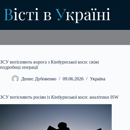
Перейти
до
вмісту
ЗСУ витісняють ворога з Кінбурнської коси: свіжі
подробиці операції
Денис Дубовенко
09.06.2026
Україна
ЗСУ витісняють росіян із Кінбурнської коси: аналітики ISW