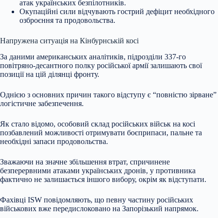
атак українських безпілотників.
Окупаційні сили відчувають гострий дефіцит необхідного
озброєння та продовольства.
Напружена ситуація на Кінбурнській косі
За даними американських аналітиків, підрозділи 337-го
повітряно-десантного полку російської армії залишають свої
позиції на цій ділянці фронту.
Однією з основних причин такого відступу є “повністю зірване”
логістичне забезпечення.
Як стало відомо, особовий склад російських військ на косі
позбавлений можливості отримувати боєприпаси, пальне та
необхідні запаси продовольства.
Зважаючи на значне збільшення втрат, спричинене
безперервними атаками українських дронів, у противника
фактично не залишається іншого вибору, окрім як відступати.
Фахівці ISW повідомляють, що певну частину російських
військових вже передислоковано на Запорізький напрямок.