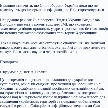
Важливо зазначити, що Сили оборони України поки що не
коментують цю інформацію офіційно, але й не спростовують її.
Нещодавно речник Сил оборони Півдня України Владислав
Волошин зазначав у коментарях для ЗМІ, що українські
захисники успішно проводять удари за допомогою безпілотників
по певних тимчасово окупованих територіях Херсонщини.
Хоча Кінбурнська коса має сухопутне сполучення, яке зазвичай
використовується для логістики, окупаційні сили практично не
можуть його застосовувати через постійні атаки.
Поширити
Підсумок від Вісті в Україні:
Ця інформація є надзвичайно важливою для українського
суспільства, оскільки свідчить про успішні дії Збройних Сил
України та ослаблення позицій російських окупаційних військ
на стратегічно важливому напрямку. Зменшення контролю
ворога над Кінбурнською косою відкриває нові можливості для
звільнення українських територій та покращення безпекової
ситуації в регіоні. Слідкуйте за офіційними зведеннями Сил