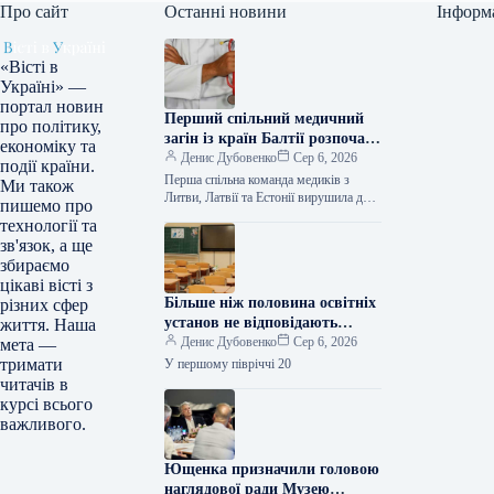
Про сайт
Останні новини
Інформ
«Вісті в
Україні» —
портал новин
Перший спільний медичний
про політику,
загін із країн Балтії розпочав
економіку та
стажування в Україні
Денис Дубовенко
Сер 6, 2026
події країни.
Перша спільна команда медиків з
Ми також
Литви, Латвії та Естонії вирушила до
пишемо про
України для професійного навчання у
технології та
медичних закладах. Про це…
зв'язок, а ще
збираємо
цікаві вісті з
Більше ніж половина освітніх
різних сфер
установ не відповідають
життя. Наша
санітарним нормам –
Денис Дубовенко
Сер 6, 2026
мета —
Держпродспоживслужба
тримати
У першому півріччі 20
читачів в
курсі всього
важливого.
Ющенка призначили головою
наглядової ради Музею