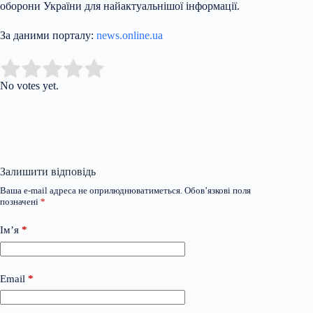
оборони України для найактуальнішої інформації.
За даними порталу:
news.online.ua
Submit Rating
Rate this item:
No votes yet.
Залишити відповідь
Ваша e-mail адреса не оприлюднюватиметься.
Обов’язкові поля
позначені
*
Ім’я
*
Email
*