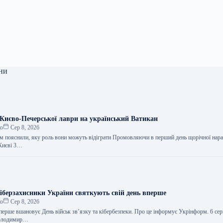
ни
Києво-Печерської лаври на український Ватикан
ко
Сер 8, 2026
м пояснили, яку роль вони можуть відіграти Промовляючи в перший день щорічної нара
 Києві 3…
кіберзахисники України святкують свій день вперше
ко
Сер 8, 2026
вперше вшановує День військ зв’язку та кібербезпеки. Про це інформує Укрінформ. 6 се
Володимир…