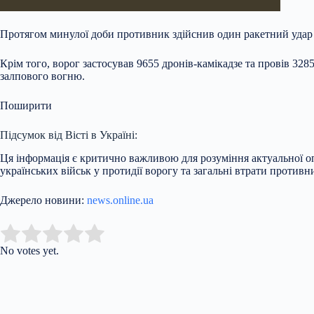
Протягом минулої доби противник здійснив один ракетний удар з 
Крім того, ворог застосував 9655 дронів-камікадзе та провів 328
залпового вогню.
Поширити
Підсумок від Вісті в Україні:
Ця інформація є критично важливою для розуміння актуальної о
українських військ у протидії ворогу та загальні втрати проти
Джерело новини:
news.online.ua
Submit Rating
Rate this item:
No votes yet.