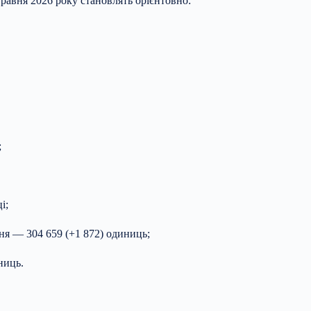
травня 2026 року становлять орієнтовно:
;
і;
ня — 304 659 (+1 872) одиниць;
ниць.