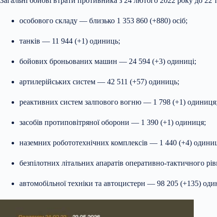
Загальні бойові втрати противника з 24 лютого 2022 року до 22 
особового складу — близько 1 353 860 (+880) осіб;
танків — 11 944 (+1) одиниць;
бойових броньованих машин — 24 594 (+3) одиниці;
артилерійських систем — 42 511 (+57) одиниць;
реактивних систем залпового вогню — 1 798 (+1) одиниця
засобів протиповітряної оборони — 1 390 (+1) одиниця;
наземних робототехнічних комплексів — 1 440 (+4) одиниц
безпілотних літальних апаратів оперативно-тактичного рів
автомобільної техніки та автоцистерн — 98 205 (+135) оди