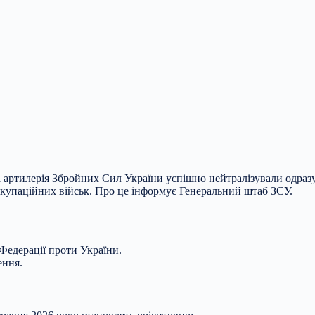
 та артилерія Збройних Сил України успішно нейтралізували одраз
окупаційних військ. Про це інформує Генеральний штаб ЗСУ.
 Федерації проти України.
ення.