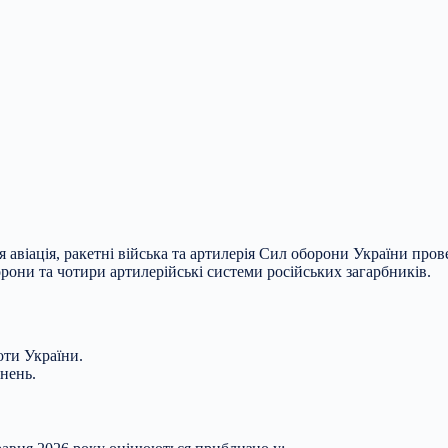
авіація, ракетні війська та артилерія Сил оборони України пров
орони та чотири артилерійські системи російських загарбників.
оти України.
кнень.