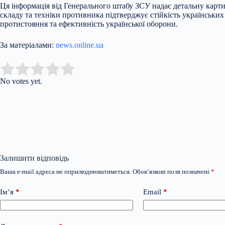
Ця інформація від Генерального штабу ЗСУ надає детальну карти
складу та техніки противника підтверджує стійкість українських
протистояння та ефективність української оборони.
За матеріалами:
news.online.ua
Submit Rating
Rate this item:
No votes yet.
Залишити відповідь
Ваша e-mail адреса не оприлюднюватиметься.
Обов’язкові поля позначені
*
Ім’я
*
Email
*