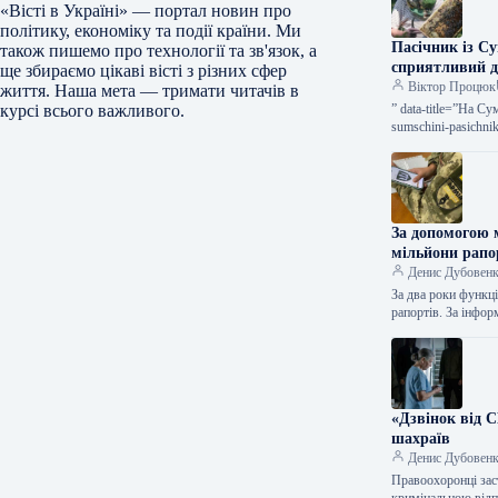
«Вісті в Україні» — портал новин про
політику, економіку та події країни. Ми
Пасічник із Су
також пишемо про технології та зв'язок, а
сприятливий 
ще збираємо цікаві вісті з різних сфер
Віктор Процюк
життя. Наша мета — тримати читачів в
” data-title=”На С
курсі всього важливого.
sumschini-pasichni
серпня…
За допомогою 
мільйони рапо
Денис Дубовен
За два роки функц
рапортів. За інф
«Дзвінок від С
шахраїв
Денис Дубовен
Правоохоронці зас