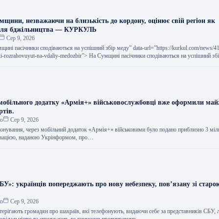
мщини, незважаючи на близькість до кордону, оцінює свій регіон як
для бджільництва — КУРКУЛЬ
Сер 9, 2026
умщині пасічники сподіваються на успішний збір меду” data-url=”https://kurkul.com/news/4
ki-rozrahovuyut-na-vdaliy-medozbir”> На Сумщині пасічники сподіваються на успішний зб
мобільного додатку «Армія+» військовослужбовці вже оформили май
ртів.
ко
Сер 9, 2026
іонування, через мобільний додаток «Армія+» військовими було подано приблизно 3 мі
ормацією, наданою Укрінформом, про…
БУ»: українців попереджають про нову небезпеку, пов’язану зі стар
ко
Сер 9, 2026
терігають громадян про шахраїв, які телефонують, видаючи себе за представників СБУ,