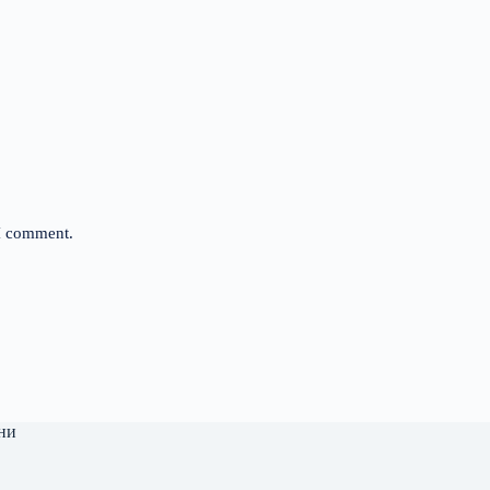
 I comment.
ни