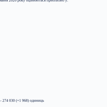
травня 2026 року оцінюються приблизно у:
— 274 030 (+1 968) одиниць