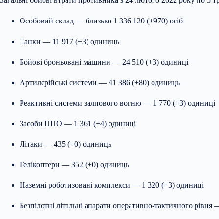
Загальні бойові втрати противника з 24 лютого 2022 року по 5 
Особовий склад — близько 1 336 120 (+970) осіб
Танки — 11 917 (+3) одиниць
Бойові броньовані машини — 24 510 (+3) одиниці
Артилерійські системи — 41 386 (+80) одиниць
Реактивні системи залпового вогню — 1 770 (+3) одиниці
Засоби ППО — 1 361 (+4) одиниці
Літаки — 435 (+0) одиниць
Гелікоптери — 352 (+0) одиниць
Наземні роботизовані комплекси — 1 320 (+3) одиниці
Безпілотні літальні апарати оперативно-тактичного рівня 