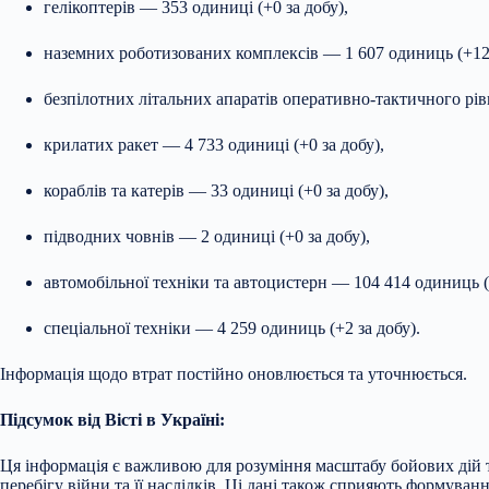
гелікоптерів — 353 одиниці (+0 за добу),
наземних роботизованих комплексів — 1 607 одиниць (+12 
безпілотних літальних апаратів оперативно-тактичного рів
крилатих ракет — 4 733 одиниці (+0 за добу),
кораблів та катерів — 33 одиниці (+0 за добу),
підводних човнів — 2 одиниці (+0 за добу),
автомобільної техніки та автоцистерн — 104 414 одиниць (
спеціальної техніки — 4 259 одиниць (+2 за добу).
Інформація щодо втрат постійно оновлюється та уточнюється.
Підсумок від Вісті в Україні:
Ця інформація є важливою для розуміння масштабу бойових дій т
перебігу війни та її наслідків. Ці дані також сприяють формуван