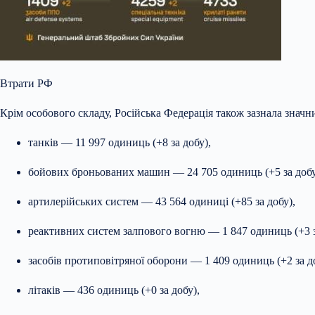
Втрати РФ
Крім особового складу, Російська Федерація також зазнала значни
танків — 11 997 одиниць (+8 за добу),
бойових броньованих машин — 24 705 одиниць (+5 за добу
артилерійських систем — 43 564 одиниці (+85 за добу),
реактивних систем залпового вогню — 1 847 одиниць (+3 з
засобів протиповітряної оборони — 1 409 одиниць (+2 за д
літаків — 436 одиниць (+0 за добу),