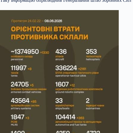
Таку інформацію оприлюднив Генеральний штаб Збройних Сил 