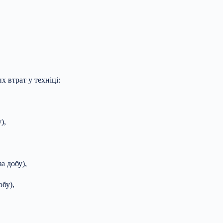
х втрат у техніці:
),
а добу),
обу),