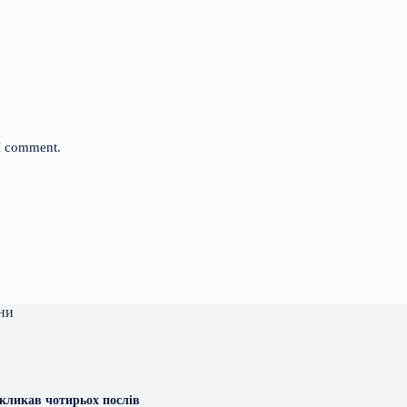
 I comment.
ни
дкликав чотирьох послів