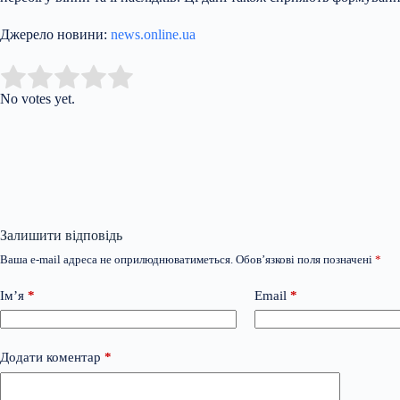
Джерело новини:
news.online.ua
Submit Rating
Rate this item:
No votes yet.
Залишити відповідь
Ваша e-mail адреса не оприлюднюватиметься.
Обов’язкові поля позначені
*
Ім’я
*
Email
*
Додати коментар
*