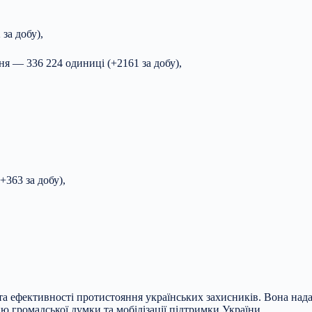
за добу),
ня — 336 224 одиниці (+2161 за добу),
+363 за добу),
а ефективності протистояння українських захисників. Вона нада
ню громадської думки та мобілізації підтримки України.