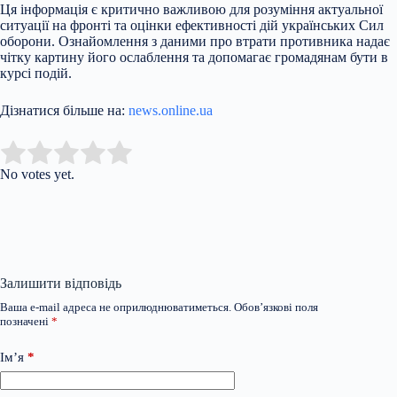
Ця інформація є критично важливою для розуміння актуальної
ситуації на фронті та оцінки ефективності дій українських Сил
оборони. Ознайомлення з даними про втрати противника надає
чітку картину його ослаблення та допомагає громадянам бути в
курсі подій.
Дізнатися більше на:
news.online.ua
Submit Rating
Rate this item:
No votes yet.
Залишити відповідь
Ваша e-mail адреса не оприлюднюватиметься.
Обов’язкові поля
позначені
*
Ім’я
*