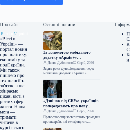
Про сайт
Останні новини
Інформ
П
«Вісті в
С
Україні» —
К
портал новин
С
За допомогою мобільного
про політику,
К
додатку «Армія+»
економіку та
и
військовослужбовці вже
Денис Дубовенко
Сер 9, 2026
події країни.
оформили майже 3 мільйони
За два роки функціонування, через
Ми також
рапортів.
мобільний додаток «Армія+»
пишемо про
військовими було подано приблизно 3
технології та
мільйони рапортів. За інформацією,
зв'язок, а ще
наданою Укрінформом, про…
збираємо
цікаві вісті з
«Дзвінок від СБУ»: українців
різних сфер
попереджають про нову
життя. Наша
небезпеку, пов’язану зі старою
Денис Дубовенко
Сер 9, 2026
мета —
схемою шахраїв
тримати
Правоохоронці застерігають громадян
про шахраїв, які телефонують,
читачів в
видаючи себе за представників СБУ,
курсі всього