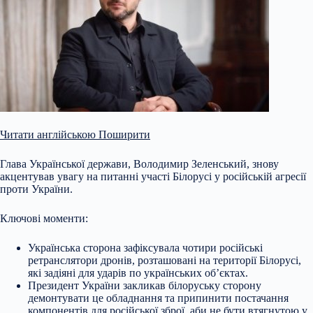
Читати англійською
Поширити
Глава Української держави, Володимир Зеленський, знову
акцентував увагу на питанні участі Білорусі у російській агресії
проти України.
Ключові моменти:
Українська сторона зафіксувала чотири російські
ретранслятори дронів, розташовані на території Білорусі,
які задіяні для ударів по українських об’єктах.
Президент України закликав білоруську сторону
демонтувати це обладнання та припинити постачання
компонентів для російської зброї, аби не бути
втягнутою у