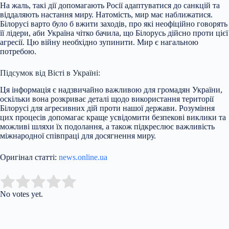
На жаль, такі дії допомагають Росії адаптуватися до санкцій та
віддаляють настання миру. Натомість, мир має наближатися.
Білорусі варто було б вжити заходів, про які неофіційно говорять
її лідери, аби Україна чітко бачила, що Білорусь дійсно проти цієї
агресії. Цю війну необхідно зупинити. Мир є нагальною
потребою.
Підсумок від Вісті в Україні:
Ця інформація є надзвичайно важливою для громадян України,
оскільки вона розкриває деталі щодо використання території
Білорусі для агресивних дій проти нашої держави. Розуміння
цих процесів допомагає краще усвідомити безпекові виклики та
можливі шляхи їх подолання, а також підкреслює важливість
міжнародної співпраці для досягнення миру.
Оригінал статті:
news.online.ua
Submit Rating
Rate this item:
No votes yet.