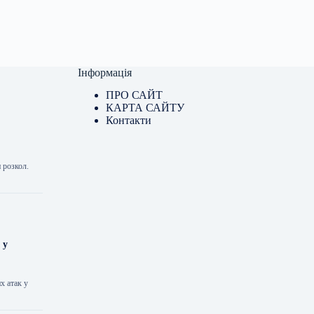
Інформація
ПРО САЙТ
КАРТА САЙТУ
Контакти
 розкол.
 у
х атак у