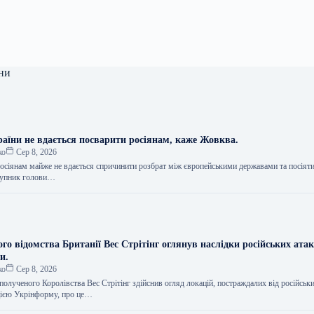
ни
раїни не вдається посварити росіянам, каже Жовква.
ко
Сер 8, 2026
осіянам майже не вдається спричинити розбрат між європейськими державами та посіяти
ступник голови…
го відомства Британії Вес Стрітінг оглянув наслідки російських атак
и.
ко
Сер 8, 2026
олученого Королівства Вес Стрітінг здійснив огляд локацій, постраждалих від російськи
цією Укрінформу, про це…