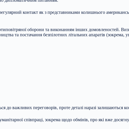
ено дипломатичним питанням.
егулярний контакт як з представниками колишнього американськ
отиповітряної оборони та виконанням інших домовленостей. Визн
ицтва та постачання безпілотних літальних апаратів (зокрема, у
ься до важливих переговорів, проте деталі наразі залишаються к
манітарної співпраці, зокрема щодо обмінів, про які вже досягн