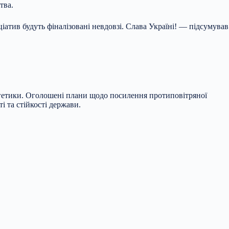
тва.
іатив будуть фіналізовані невдовзі. Слава Україні! — підсумував
ергетики. Оголошені плани щодо посилення протиповітряної
і та стійкості держави.