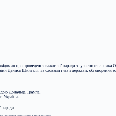
відомив про проведення важливої наради за участю очільника О
раїни Дениса Шмигаля. За словами глави держави, обговорення з
ндою Дональда Трампа.
ки України.
ї наради