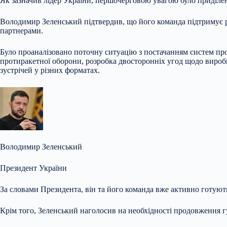
Як зазначив лідер України, першочерговою увагою було приділ
Володимир Зеленський підтвердив, що його команда підтримує р
партнерами.
Було проаналізовано поточну ситуацію з постачанням систем пр
протиракетної оборони, розробка двосторонніх угод щодо виробн
зустрічей у різних форматах.
Володимир Зеленський
Президент України
За словами Президента, він та його команда вже активно готуют
Крім того, Зеленський наголосив на необхідності продовження гу