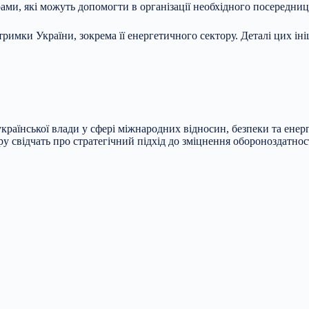
ми, які можуть допомогти в організації необхідного посередниц
имки України, зокрема її енергетичного сектору. Деталі цих ініц
української влади у сфері міжнародних відносин, безпеки та ен
 свідчать про стратегічний підхід до зміцнення обороноздатност