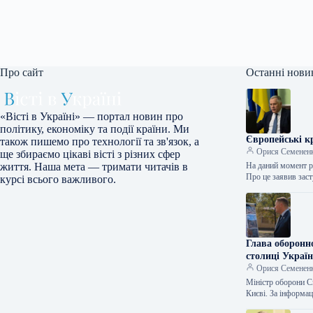
Про сайт
Останні нови
«Вісті в Україні» — портал новин про
політику, економіку та події країни. Ми
Європейські к
також пишемо про технології та зв'язок, а
Орися Семенен
ще збираємо цікаві вісті з різних сфер
На даний момент р
життя. Наша мета — тримати читачів в
Про це заявив за
курсі всього важливого.
Глава оборонно
столиці Україн
Орися Семенен
Міністр оборони Сп
Києві. За інформа