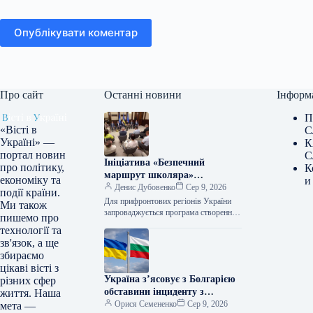
Опублікувати коментар
Про сайт
Останні новини
Інформ
П
«Вісті в
С
Україні» —
К
портал новин
С
Ініціатива «Безпечний
про політику,
К
маршрут школяра»
економіку та
и
стартувала для громад,
Денис Дубовенко
Сер 9, 2026
події країни.
розташованих поблизу лінії
Для прифронтових регіонів України
Ми також
фронту.
запроваджується програма створення
пишемо про
безпечних шляхів для учнів,
технології та
передбачаючи розміщення пересувних
зв'язок, а ще
сховищ. Про це поінформував
збираємо
у Фейсбуці заступник глави…
цікаві вісті з
Україна з’ясовує з Болгарією
різних сфер
обставини інциденту з
життя. Наша
безпілотником, повідомили в
Орися Семененко
Сер 9, 2026
мета —