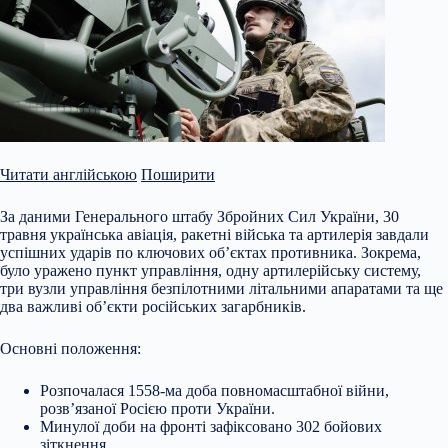
Читати англійською
Поширити
За даними Генерального штабу Збройних Сил України, 30
травня українська авіація, ракетні війська та артилерія завдали
успішних ударів по ключових об’єктах противника. Зокрема,
було уражено пункт управління, одну артилерійську систему,
три вузли управління безпілотними літальними апаратами та ще
два важливі об’єкти російських загарбників.
Основні положення:
Розпочалася 1558-ма доба повномасштабної війни,
розв’язаної Росією проти України.
Минулої
доби на фронті зафіксовано 302 бойових
зіткнення.