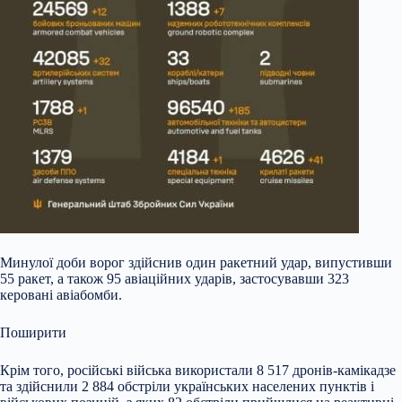
Минулої доби ворог здійснив один ракетний удар, випустивши
55 ракет, а також 95 авіаційних ударів, застосувавши 323
керовані авіабомби.
Поширити
Крім того, російські війська використали 8 517 дронів-камікадзе
та здійснили 2 884 обстріли українських населених пунктів і