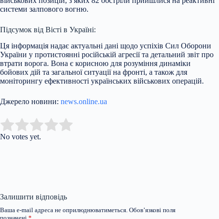
військових позицій, з яких 82 обстріли прийшлися на реактивні
системи залпового вогню.
Підсумок від Вісті в Україні:
Ця інформація надає актуальні дані щодо успіхів Сил Оборони
України у протистоянні російській агресії та детальний звіт про
втрати ворога. Вона є корисною для розуміння динаміки
бойових дій та загальної ситуації на фронті, а також для
моніторингу ефективності українських військових операцій.
Джерело новини:
news.online.ua
Submit Rating
Rate this item:
No votes yet.
Залишити відповідь
Ваша e-mail адреса не оприлюднюватиметься.
Обов’язкові поля
позначені
*