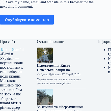
Save my name, email and website in this browser for the
next time I comment.
Опублікувати коментар
Про сайт
Останні новини
Інформ
П
«Вісті в
С
Україні» —
К
портал новин
С
Перетворення Києво-
про політику,
К
Печерської лаври на
економіку та
и
український Ватикан
Денис Дубовенко
Сер 8, 2026
події країни.
Українським послам пояснили, яку
Ми також
роль вони можуть відіграти
пишемо про
Промовляючи в перший день щорічної
технології та
наради послів, що розпочалася в Києві
зв'язок, а ще
3…
збираємо
цікаві вісті з
Зв’язківці та кіберзахисники
різних сфер