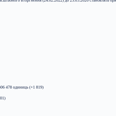
асштабного вторгнення (24.02.2022) до 23.05.2026 становлять орі
306 478 одиниць (+1 819)
01)