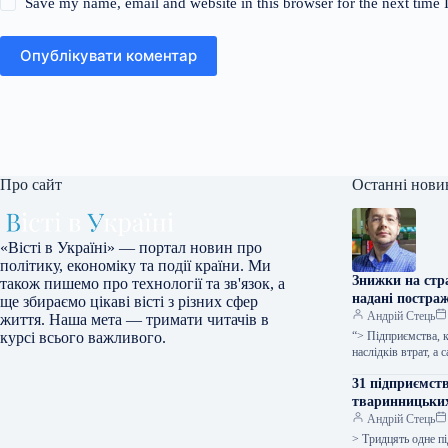
Save my name, email and website in this browser for the next time
Опублікувати коментар
Про сайт
Останні нови
«Вісті в Україні» — портал новин про
політику, економіку та події країни. Ми
Знижки на стра
також пишемо про технології та зв'язок, а
надані постра
ще збираємо цікаві вісті з різних сфер
Андрій Стець
життя. Наша мета — тримати читачів в
“> Підприємства, к
курсі всього важливого.
наслідків втрат, а
31 підприємст
тваринницьких
Андрій Стець
> Тридцять одне п