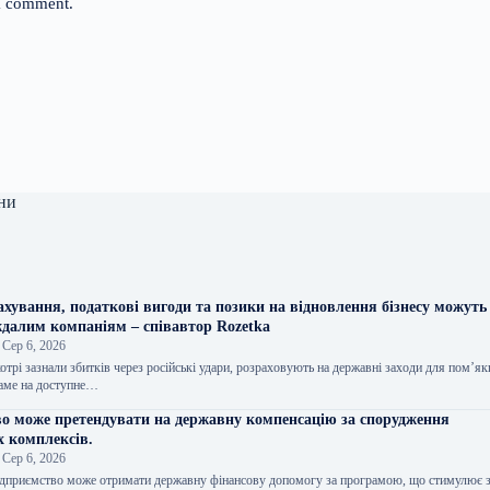
 I comment.
ни
хування, податкові вигоди та позики на відновлення бізнесу можуть
ждалим компаніям – співавтор Rozetka
Сер 6, 2026
отрі зазнали збитків через російські удари, розраховують на державні заходи для пом’я
 саме на доступне…
во може претендувати на державну компенсацію за спорудження
 комплексів.
Сер 6, 2026
ідприємство може отримати державну фінансову допомогу за програмою, що стимулює з