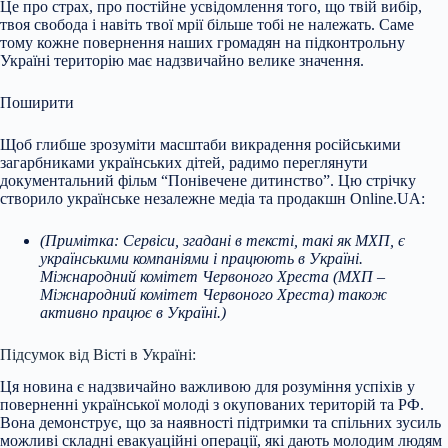
Це про страх, про постійне усвідомлення того, що твій вибір,
твоя свобода і навіть твої мрії більше тобі не належать. Саме
тому кожне повернення наших громадян на підконтрольну
Україні територію має надзвичайно велике значення.
Поширити
Щоб глибше зрозуміти масштаби викрадення російськими
загарбниками українських дітей, радимо переглянути
документальний фільм “Понівечене дитинство”. Цю стрічку
створило українське незалежне медіа та продакшн Online.UA:
(Примітка: Сервіси, згадані в тексті, такі як МХП, є
українськими компаніями і працюють в Україні.
Міжнародний комітет Червоного Хреста (МХП –
Міжнародний комітет Червоного Хреста) також
активно працює в Україні.)
Підсумок від Вісті в Україні:
Ця новина є надзвичайно важливою для розуміння успіхів у
поверненні української молоді з окупованих територій та РФ.
Вона демонструє, що за наявності підтримки та спільних зусиль
можливі складні евакуаційні операції, які дають молодим людям