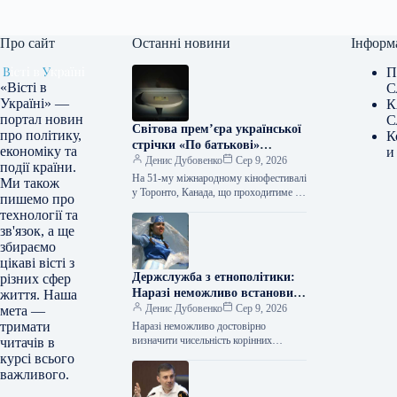
Про сайт
Останні новини
Інформ
П
«Вісті в
С
Україні» —
К
портал новин
С
Світова прем’єра української
про політику,
К
стрічки «По батькові»
економіку та
и
відбудеться на кінофестивалі
Денис Дубовенко
Сер 9, 2026
події країни.
в Торонто.
На 51-му міжнародному кінофестивалі
Ми також
у Торонто, Канада, що проходитиме з
пишемо про
10 по 20 вересня 20
технології та
зв'язок, а ще
збираємо
цікаві вісті з
Держслужба з етнополітики:
різних сфер
Наразі неможливо встановити
життя. Наша
точну кількість корінних
Денис Дубовенко
Сер 9, 2026
мета —
народів України
тримати
Наразі неможливо достовірно
визначити чисельність корінних
читачів в
народів України через відсутність
курсі всього
нового перепису населення та
важливого.
окупацію Криму. Це питання було