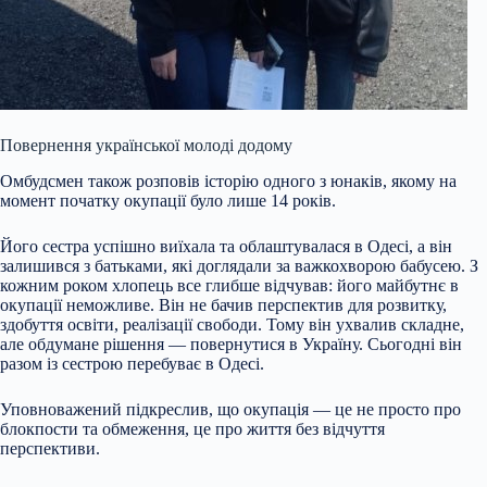
Повернення української молоді додому
Омбудсмен також розповів історію одного з юнаків, якому на
момент початку окупації було лише 14 років.
Його сестра успішно виїхала та облаштувалася в Одесі, а він
залишився з батьками, які доглядали за важкохворою бабусею. З
кожним роком хлопець все глибше відчував: його майбутнє в
окупації неможливе. Він не бачив перспектив для розвитку,
здобуття освіти, реалізації свободи. Тому він ухвалив складне,
але обдумане рішення — повернутися в Україну. Сьогодні він
разом із сестрою перебуває в Одесі.
Уповноважений підкреслив, що окупація — це не просто про
блокпости та обмеження, це про життя без відчуття
перспективи.