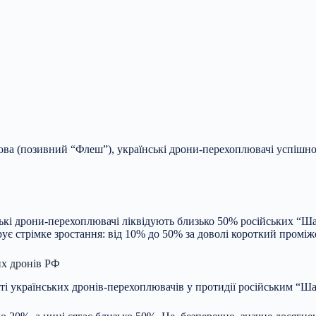
нова (позивний “Флеш”), українські дрони-перехоплювачі успіш
ські дрони-перехоплювачі ліквідують близько 50% російських “Ша
ує стрімке зростання:
від 10% до 50% за доволі короткий проміжо
их дронів РФ
і українських дронів-перехоплювачів у протидії російським “Ш