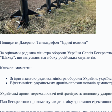
Поширити
Джерело:
Телемарафон “Єдині новини”
За оцінками радника міністра оборони України Сергія Бескрест
“Шахед”, що запускаються з боку російських окупантів.
Ключові моменти:
Згідно з заявою радника міністра оборони України, україн
Ефективність українських дронів-перехоплювачів демонстр
Українські дрони-перехоплювачі нейтралізують половину ударн
Пан Бескрестнов прокоментував динаміку зростання ефективност