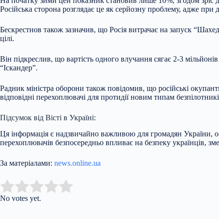
На початку зими цей показник становив лише 10%, згодом зріс до
Російська сторона розглядає це як серйозну проблему, адже при
Бескрестнов також зазначив, що Росія витрачає на запуск “Шахед
цілі.
Він підкреслив, що вартість одного влучання сягає 2-3 мільйон
“Іскандер”.
Радник міністра оборони також повідомив, що російські окупант
відповідні перехоплювачі для протидії новим типам безпілотникі
Підсумок від Вісті в Україні:
Ця інформація є надзвичайно важливою для громадян України, ос
перехоплювачів безпосередньо впливає на безпеку українців, зм
За матеріалами:
news.online.ua
Submit Rating
Rate this item:
No votes yet.