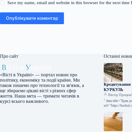
Save my name, email and website in this browser for the next time
Опублікувати коментар
Про сайт
Останні нови
«Вісті в Україні» — портал новин про
політику, економіку та події країни. Ми
Кредитування 
також пишемо про технології та зв'язок, а
КУРКУЛЬ
ще збираємо цікаві вісті з різних сфер
Віктор Процюк
життя. Наша мета — тримати читачів в
” data-title=”Брак
курсі всього важливого.
url=”https://kurkul
робочої сили коре