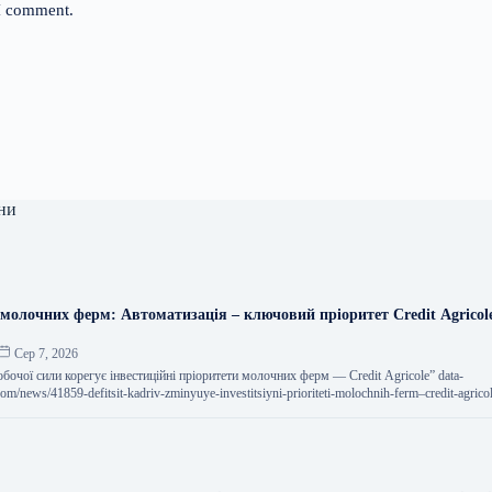
 I comment.
ни
молочних ферм: Автоматизація – ключовий пріоритет Credit Agricol
Сер 7, 2026
 робочої сили корегує інвестиційні пріоритети молочних ферм — Credit Agricole” data-
.com/news/41859-defitsit-kadriv-zminyuye-investitsiyni-prioriteti-molochnih-ferm–credit-agric
гує інвестиційні пріоритети молочних…