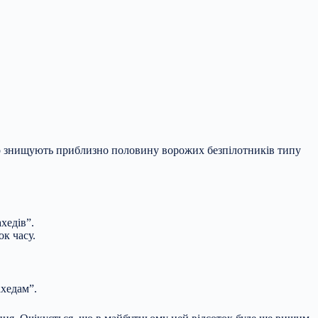
но знищують приблизно половину ворожих безпілотників типу
хедів”.
к часу.
ахедам”.