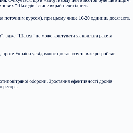
ння. Очікується, що в майбутньому цей відсоток буде ще вищим.
зинових “Шахедів” стане вкрай невигідним.
н за поточним курсом), при цьому лише 10-20 одиниць досягають
ом”, адже “Шахед” не може коштувати як крилата ракета
, проте Україна усвідомлює цю загрозу та вже розробляє
отиповітряної оборони. Зростання ефективності дронів-
агресора.