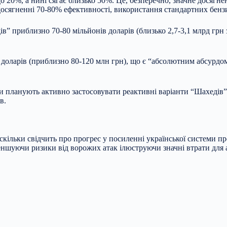
 20%, а нині сягає близько 50%. Це, безперечно, значне досягне
 досягненні 70-80% ефективності, використання стандартних бен
ів” приблизно 70-80 мільйонів доларів (близько 2,7-3,1 млрд гр
ів доларів (приблизно 80-120 млн грн), що є “абсолютним абсурд
и планують активно застосовувати реактивні варіанти “Шахедів”
в.
кільки свідчить про прогрес у посиленні української системи пр
еншуючи ризики від ворожих атак ілюструючи значні втрати для 