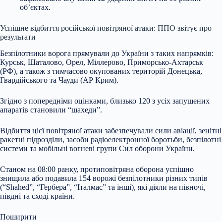
об’єктах.
Успішне відбиття російської повітряної атаки: ППО звітує про
результати
Безпілотники ворога прямували до України з таких напрямків:
Курськ, Шаталово, Орел, Міллерово, Приморсько-Ахтарськ
(РФ), а також з тимчасово окупованих територій Донецька,
Гвардійського та Чауди (АР Крим).
Згідно з попередніми оцінками, близько 120 з усіх запущених
апаратів становили “шахеди”.
Відбиття цієї повітряної атаки забезпечували сили авіації, зенітні
ракетні підрозділи, засоби радіоелектронної боротьби, безпілотні
системи та мобільні вогневі групи Сил оборони України.
Станом на 08:00 ранку, протиповітряна оборона успішно
знищила або подавила 154 ворожі безпілотники різних типів
(“Shahed”, “Гербера”, “Італмас” та інші), які діяли на півночі,
півдні та сході країни.
Поширити