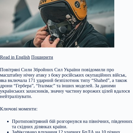
Read in English
Поширити
Повітряні Сили Збройних Сил України повідомили про
масштабну нічну атаку з боку російських окупаційних військ,
яка включала 171 ударний безпілотник типу “Shahed”, а також
дрони “Гербера”, “Італмас” та інших моделей. За даними
українських захисників, значну частину ворожих цілей вдалося
нейтралізувати.
Ключові моменти:
Протиповітряний бій розгорнувся на північних, південних
та східних ділянках країни.
Зафіксовано влучання 12 ударних БпЛА на 10 різних