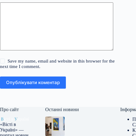
Save my name, email and website in this browser for the
next time I comment.
Опублікувати коментар
Про сайт
Останні новини
Інформ
П
«Вісті в
С
Україні» —
К
портал новин
С