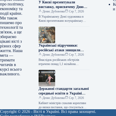
У Києві презентували
про політику,
К
виставку, присвячену Дню
економіку та
и
Незалежності України
Денис Дубовенко
Сер 7, 2026
події країни.
В Українському Домі художника в
Ми також
Києві презентовано всеукраїнську
пишемо про
виставку живописних та графічних
технології та
творів, приурочену до Дня
зв'язок, а ще
Незалежності України. За
збираємо
інформацією…
цікаві вісті з
Українські підручники:
різних сфер
російські атаки знищили
життя. Наша
більше як 1,1 мільйона книг
Денис Дубовенко
Сер 7, 2026
мета —
тримати
Внаслідок російських обстрілів
втрачено понад 1,1 мільйона
читачів в
українських підручників. Про це
курсі всього
у соцмережі Facebook поінформував
важливого.
міністр освіти і науки Андрій Бутенко,
повідомляє Укрінформ.…
Державні стандарти загальної
середньої освіти в Україні
були оновлені: які зміни
Денис Дубовенко
Сер 7, 2026
чекають на навчальні заклади
Кабінет міністрів схвалив корективи
до низки постанов, що стосуються
Copyright © 2026 - Вісті в Україні. Всі права захищені.
державних стандартів загальної
середньої освіти. Про це інформує