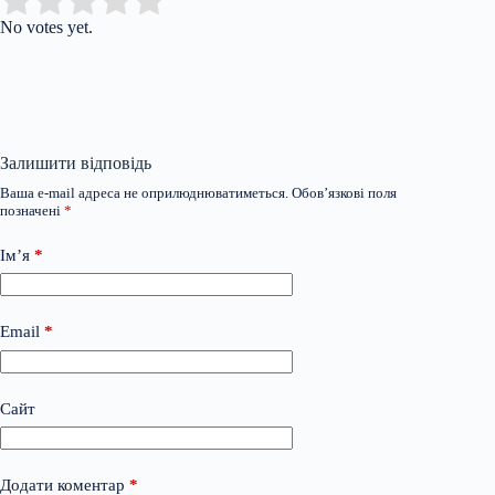
Submit Rating
Rate this item:
No votes yet.
Залишити відповідь
Ваша e-mail адреса не оприлюднюватиметься.
Обов’язкові поля
позначені
*
Ім’я
*
Email
*
Сайт
Додати коментар
*