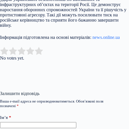
інфраструктурних об’єктах на території Росії. Це демонструє
наростання оборонних спроможностей України та її рішучість у
протистоянні агресору. Такі дії можуть посилювати тиск на
російське керівництво та сприяти його бажанню завершити
війну.
Інформація підготовлена на основі матеріалів:
news.online.ua
Submit Rating
Rate this item:
No votes yet.
Залишити відповідь
Ваша e-mail адреса не оприлюднюватиметься.
Обов’язкові поля
позначені
*
Ім’я
*