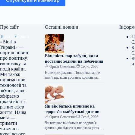
Опублікувати коментар
Про сайт
Останні новини
Інформ
П
«Вісті в
С
Україні» —
К
портал новин
С
Більшість пар забули, коли
про політику,
К
востаннє ходили на побачення
економіку та
и
Орися Семененко
Сер 6, 2026
події країни.
Нове дослідження: Половина пар не
Ми також
пам’ятає, коли востаннє ходили на
пишемо про
побачення! Згідно з результатами
технології та
репрезентативного опитування,
зв'язок, а ще
проведеного британським…
збираємо
цікаві вісті з
Як вік батька впливає на
різних сфер
здоров’я майбутньої дитини
життя. Наша
Орися Семененко
Сер 6, 2026
мета —
тримати
Чи впливає вік батька на здоров’я
дитини: дослідження новозеландських
читачів в
вчених Новозеландські науковці
курсі всього