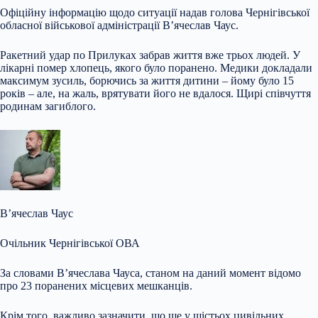
Офіційну інформацію щодо ситуації надав
голова Чернігівської
обласної військової адміністрації В’ячеслав Чаус.
Ракетний удар по Прилуках забрав життя вже трьох людей. У
лікарні помер хлопець, якого було поранено. Медики докладали
максимум зусиль, борючись за життя дитини – йому було 15
років – але, на жаль, врятувати його не вдалося. Щирі співчуття
родинам загиблого.
В’ячеслав Чаус
Очільник Чернігівської ОВА
За словами В’ячеслава Чауса, станом на даний момент відомо
про 23 поранених місцевих мешканців.
Крім того, важливо зазначити, що ще у шістьох цивільних