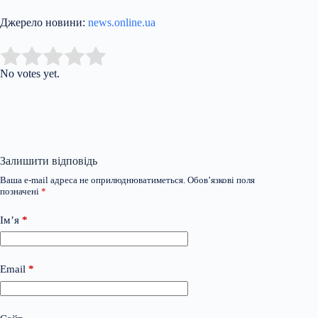
Джерело новини:
news.online.ua
Submit Rating
Rate this item:
No votes yet.
Залишити відповідь
Ваша e-mail адреса не оприлюднюватиметься.
Обов’язкові поля
позначені
*
Ім’я
*
Email
*