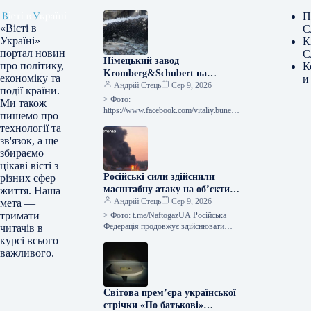
П
«Вісті в
С
Україні» —
К
портал новин
С
Німецький завод
про політику,
К
Kromberg&Schubert на
економіку та
и
Житомирщині зупинив
Андрій Стець
Сер 9, 2026
події країни.
діяльність після російських
> Фото:
Ми також
обстрілів.
https://www.facebook.com/vitaliy.bunech
пишемо про
ko Виробничий об’єкт “Кромберг енд
технології та
Шуберт Житомир” (село Оліївка,
зв'язок, а ще
Житомирський район, Житомирська
збираємо
область), що належить німецькому
цікаві вісті з
виробнику автокомпонентів…
Російські сили здійснили
різних сфер
масштабну атаку на об’єкти
життя. Наша
компанії “Нафтогаз” по всій
Андрій Стець
Сер 9, 2026
мета —
території України.
тримати
> Фото: t.me/NaftogazUA Російська
Федерація продовжує здійснювати
читачів в
цілеспрямовані атаки на різноманітні
курсі всього
підприємства, що належать до Групи
важливого.
“Нафтогаз”: за період, що…
Світова прем’єра української
стрічки «По батькові»