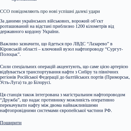
ССО повідомляють про нові успішні далекі удари
За
даними українських військових, ворожий об’єкт
розташований на відстані приблизно 1200 кілометрів від
державного кордону України.
Важливо зазначити, що йдеться про ЛВДС “Лазарево” в
Кіровській області – ключовий вузол нафтопроводу “Сургут-
Полоцьк”.
Сили спеціальних операцій акцентують, що саме цією артерією
відбувається транспортування нафти з Сибіру та північних
регіонів Російської Федерації до балтійських портів (Приморськ,
Усть-Луга) та до Білорусі.
Ця станція також інтегрована з магістральним нафтопроводом
“Дружба”, що надає противнику можливість оперативно
перекачувати нафту між двома найважливішими
нафтопровідними системами європейської частини РФ.
Поширити