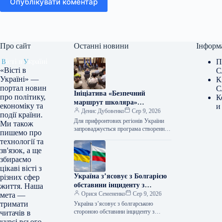
Опублікувати коментар
Про сайт
Останні новини
Інформ
П
«Вісті в
С
Україні» —
К
портал новин
С
Ініціатива «Безпечний
про політику,
К
маршрут школяра»
економіку та
и
стартувала для громад,
Денис Дубовенко
Сер 9, 2026
події країни.
розташованих поблизу лінії
Для прифронтових регіонів України
Ми також
фронту.
запроваджується програма створення
пишемо про
безпечних шляхів для учнів,
технології та
передбачаючи розміщення пересувних
зв'язок, а ще
сховищ. Про це поінформував
збираємо
у Фейсбуці заступник глави…
цікаві вісті з
Україна з’ясовує з Болгарією
різних сфер
обставини інциденту з
життя. Наша
безпілотником, повідомили в
Орися Семененко
Сер 9, 2026
мета —
МЗС
тримати
Україна з’ясовує з болгарською
стороною обставини інциденту з
читачів в
дроном і повністю відкрита до
курсі всього