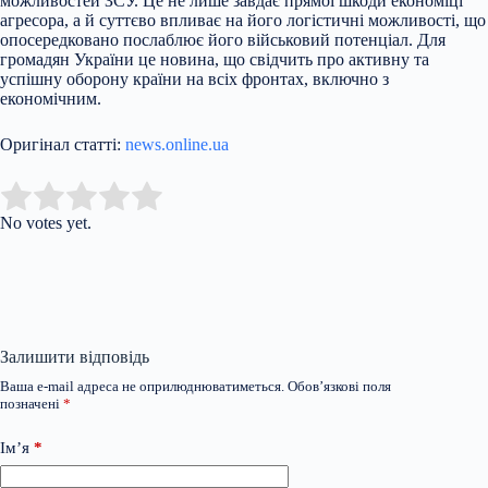
можливостей ЗСУ. Це не лише завдає прямої шкоди економіці
агресора, а й суттєво впливає на його логістичні можливості, що
опосередковано послаблює його військовий потенціал. Для
громадян України це новина, що свідчить про активну та
успішну оборону країни на всіх фронтах, включно з
економічним.
Оригінал статті:
news.online.ua
Submit Rating
Rate this item:
No votes yet.
Залишити відповідь
Ваша e-mail адреса не оприлюднюватиметься.
Обов’язкові поля
позначені
*
Ім’я
*