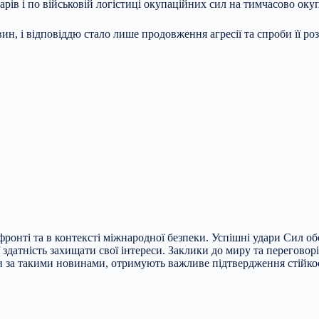
рів і по військовій логістиці окупаційних сил на тимчасово окуп
, і відповіддю стало лише продовження агресії та спроби її роз
фронті та в контексті міжнародної безпеки. Успішні удари Сил о
датність захищати свої інтереси. Заклики до миру та переговорів
чи за такими новинами, отримують важливе підтвердження стійко