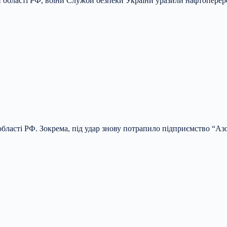
ій області РФ, воїни Служби безпеки України уразили нафтоперер
 області РФ. Зокрема, під удар знову потрапило підприємство “Аз