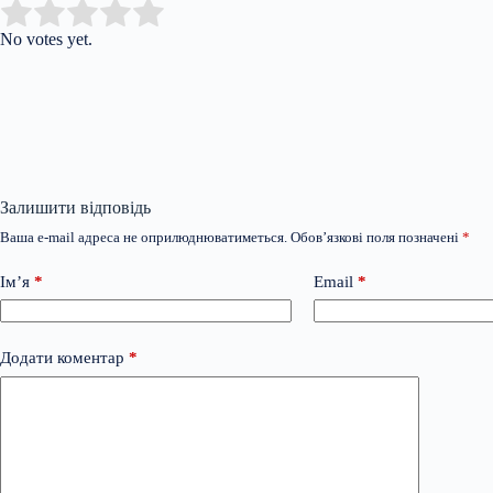
Submit Rating
Rate this item:
No votes yet.
Залишити відповідь
Ваша e-mail адреса не оприлюднюватиметься.
Обов’язкові поля позначені
*
Ім’я
*
Email
*
Додати коментар
*