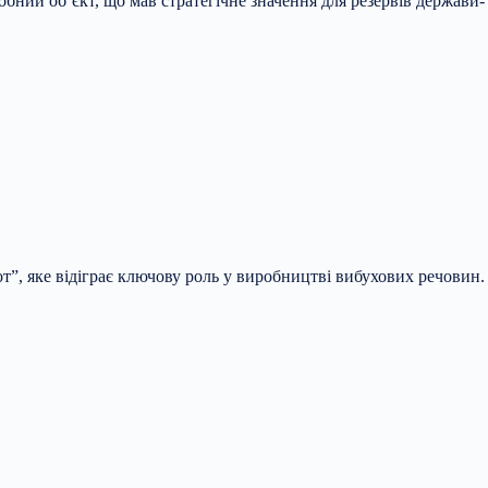
обний об’єкт, що мав стратегічне значення для резервів держави-
от”, яке відіграє ключову роль у виробництві вибухових речовин.