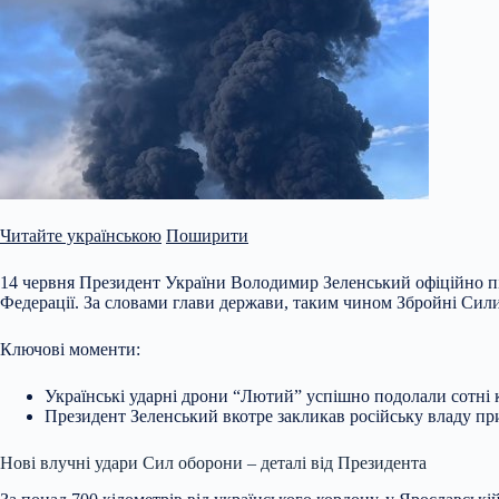
Читайте українською
Поширити
14 червня Президент України Володимир Зеленський офіційно під
Федерації. За словами глави держави, таким чином Збройні Сил
Ключові моменти:
Українські ударні дрони “Лютий” успішно подолали сотні к
Президент Зеленський вкотре закликав
російську владу пр
Нові влучні удари Сил оборони – деталі від Президента