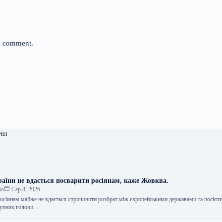
 I comment.
ни
раїни не вдається посварити росіянам, каже Жовква.
ко
Сер 8, 2026
осіянам майже не вдається спричинити розбрат між європейськими державами та посіяти
ступник голови…