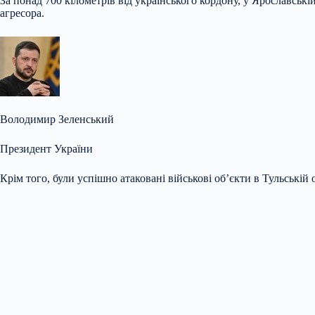
За понад 700 кілометрів від українського кордону, у Ярославськ
агресора.
Володимир Зеленський
Президент України
Крім того, були успішно атаковані військові об’єкти в Тульській