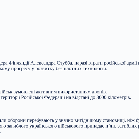
ера Фінляндії Александра Стубба, наразі втрати російської армі
кому прогресу у розвитку безпілотних технологій.
військ зумовлені активним використанням дронів.
території Російської Федерації на відстані до 3000 кілометрів.
Сили оборони перебувають у значно вигіднішому становищі, ніж б
ого загиблого українського військового припадає п’ять загиблих р
.