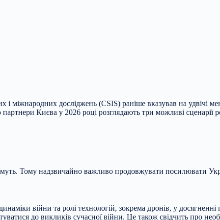
их і міжнародних досліджень (CSIS) раніше вказував на удвічі 
о партнери Києва у 2026 році розглядають три можливі сценарії р
тимуть. Тому надзвичайно важливо продовжувати посилювати Укра
наміки війни та ролі технологій, зокрема дронів, у досягненні п
аптуватися до викликів сучасної війни. Це також свідчить про не