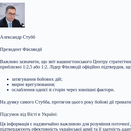
Александр Стубб
Президент Фінляндії
Важливо зазначити, що звіт вашингтонського Центру стратегічн
приблизно 1:2,5 або 1:2. Лідер Фінляндії офіційно підтвердив, щ
затягування бойових дій;
мирне врегулювання;
ослаблення однієї зі сторін через зовнішні фактори.
На думку самого Стубба, протягом цього року бойові дії трива
Підсумок від Вісті в Україні:
Ця інформація є надзвичайно важливою для розуміння поточної ди
підтверджують ефективність української армії та її здатність ад