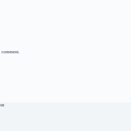
 I comment.
ни