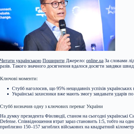
Читати українською
Поширити
Джерело:
online.ua
За словами лід
разів. Такого значного досягнення вдалося досягти завдяки швид
Ключові моменти:
Стубб наголосив, що 95% нещодавніх успіхів українських 
Українські захисники вже
мають змогу завдавати ударів по 
Стубб визначив одну з ключових переваг України
На думку президента Фінляндії, станом на сьогодні українські 
Defense. Співвідношення втрат зараз становить 1:5, тобто на одн
приблизно 150–157 загиблих військових на квадратний кілометр