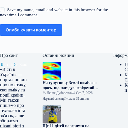
Save my name, email and website in this browser for the
next time I comment.
Опублікувати коментар
Про сайт
Останні новини
Інформ
П
«Вісті в
С
Україні» —
К
портал новин
С
На супутнику Землі помічено
про політику,
К
щось, що нагадує невідомий
економіку та
и
літаючий об’єкт.
Денис Дубовенко
Сер 7, 2026
події країни.
Наукові сенсації тижня 31 липня –
Ми також
пишемо про
технології та
зв'язок, а ще
збираємо
цікаві вісті з
Ще 11 дітей повернуто на