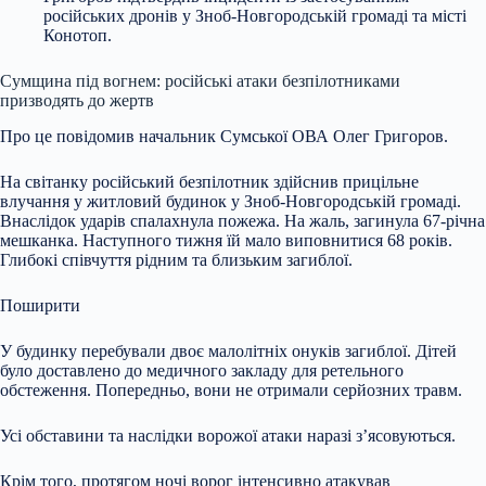
російських дронів у
Зноб-Новгородській громаді та місті
Конотоп.
Сумщина під вогнем: російські атаки безпілотниками
призводять до жертв
Про це повідомив начальник Сумської ОВА Олег Григоров.
На світанку російський безпілотник здійснив прицільне
влучання у житловий будинок у Зноб-Новгородській громаді.
Внаслідок ударів спалахнула пожежа. На жаль, загинула 67-річна
мешканка. Наступного тижня їй мало виповнитися 68 років.
Глибокі співчуття рідним та близьким загиблої.
Поширити
У будинку перебували двоє малолітніх онуків загиблої. Дітей
було доставлено до медичного закладу для ретельного
обстеження. Попередньо, вони не отримали серйозних травм.
Усі обставини та наслідки ворожої атаки наразі з’ясовуються.
Крім того, протягом ночі ворог інтенсивно атакував