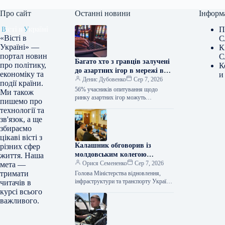
Про сайт
Останні новини
Інформ
П
«Вісті в
С
Україні» —
К
портал новин
С
Багато хто з гравців залучені
про політику,
К
до азартних ігор в мережі вже
економіку та
и
понад чотири роки.
Денис Дубовенко
Сер 7, 2026
події країни.
56% учасників опитування щодо
Ми також
ринку азартних ігор можуть
пишемо про
похвалитися досвідом гри в онлайн-
технології та
казино понад чотири роки, 73%
зв'язок, а ще
аудиторії складають чоловіки.…
збираємо
цікаві вісті з
Калашник обговорив із
різних сфер
молдовським колегою
життя. Наша
розробку альтернативних
Орися Семененко
Сер 7, 2026
мета —
логістичних шляхів.
тримати
Голова Міністерства відновлення,
інфраструктури та транспорту України
читачів в
Микола Калашник провів онлайн-
курсі всього
зустріч з віцепрем’єр-міністром –
важливого.
міністром інфраструктури та
регіонального розвитку Республіки…