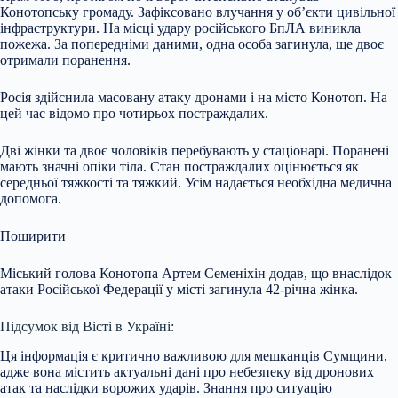
Конотопську громаду. Зафіксовано влучання у об’єкти цивільної
інфраструктури. На місці удару російського БпЛА виникла
пожежа. За попередніми даними, одна особа загинула, ще двоє
отримали поранення.
Росія здійснила масовану атаку дронами і на місто Конотоп. На
цей час відомо про чотирьох постраждалих.
Дві жінки та двоє чоловіків перебувають у стаціонарі. Поранені
мають значні опіки тіла. Стан постраждалих оцінюється як
середньої тяжкості та тяжкий. Усім надається необхідна медична
допомога.
Поширити
Міський голова Конотопа Артем Семеніхін додав, що внаслідок
атаки Російської Федерації у місті загинула 42-річна жінка.
Підсумок від Вісті в Україні:
Ця інформація є критично важливою для мешканців Сумщини,
адже вона містить актуальні дані про небезпеку від дронових
атак та наслідки ворожих ударів. Знання про ситуацію