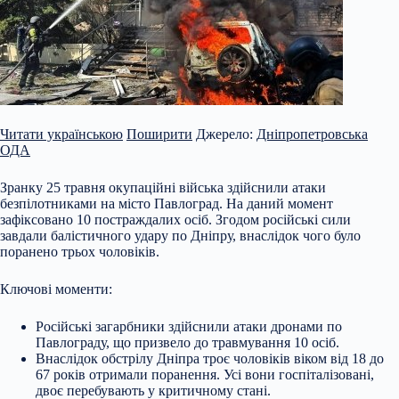
Читати українською
Поширити
Джерело:
Дніпропетровська
ОДА
Зранку 25 травня окупаційні війська здійснили атаки
безпілотниками на місто Павлоград. На даний момент
зафіксовано 10 постраждалих осіб. Згодом російські сили
завдали балістичного удару по Дніпру, внаслідок чого було
поранено трьох чоловіків.
Ключові моменти:
Російські загарбники здійснили атаки дронами по
Павлограду, що призвело до травмування 10 осіб.
Внаслідок обстрілу Дніпра троє чоловіків віком від 18 до
67 років отримали поранення.
Усі вони госпіталізовані,
двоє перебувають у критичному стані.