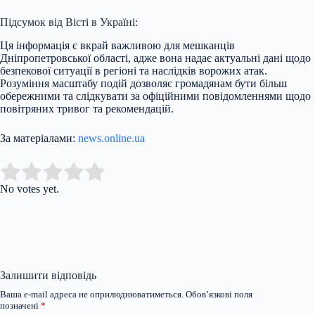
Підсумок від Вісті в Україні:
Ця інформація є вкрай важливою для мешканців
Дніпропетровської області, адже вона надає актуальні дані щодо
безпекової ситуації в регіоні та наслідків ворожих атак.
Розуміння масштабу подій дозволяє громадянам бути більш
обережними та слідкувати за офіційними повідомленнями щодо
повітряних тривог та рекомендацій.
За матеріалами:
news.online.ua
Submit Rating
Rate this item:
No votes yet.
Залишити відповідь
Ваша e-mail адреса не оприлюднюватиметься.
Обов’язкові поля
позначені
*