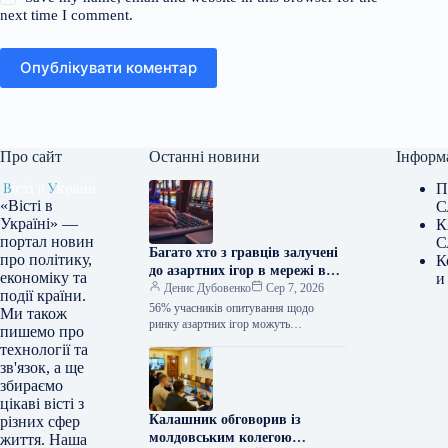
next time I comment.
Опублікувати коментар
Про сайт
Останні новини
Інформ
П
«Вісті в
С
Україні» —
К
портал новин
С
Багато хто з гравців залучені
про політику,
К
до азартних ігор в мережі вже
економіку та
и
понад чотири роки.
Денис Дубовенко
Сер 7, 2026
події країни.
56% учасників опитування щодо
Ми також
ринку азартних ігор можуть
пишемо про
похвалитися досвідом гри в онлайн-
технології та
казино понад чотири роки, 73%
зв'язок, а ще
аудиторії складають чоловіки.…
збираємо
цікаві вісті з
Калашник обговорив із
різних сфер
молдовським колегою
життя. Наша