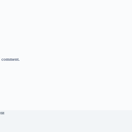
 I comment.
ни