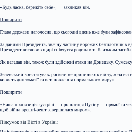
«Будь ласка, бережіть себе», — закликав він.
Поширити
Глава держави наголосив, що сьогодні вдень вже були зафіксовані
За даними Президента, значну частину ворожих безпілотників вд
Президент висловив щирі співчуття родинам та близьким загибл
Як нагадав він, також були здійснені атаки на Донецьку, Сумськ
Зеленський констатував: росіяни не припиняють війну, хоча всі 
користь дипломатії та встановлення нормального миру».
Поширити
«Наша пропозиція зустрічі — пропозиція Путіну — прямої та чес
щоб війна врешті-решт завершилася миром».
Підсумок від Вісті в Україні:
Ця інформація є надзвичайно важливою для кожного українця. Пр