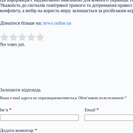
Уважність до сигналів повітряної тривоги та дотримання прави
конфлікту, а вибір на користь миру залишається за російським к
Дізнатися більше на:
news.online.ua
Submit Rating
Rate this item:
No votes yet.
Залишити відповідь
Ваша e-mail адреса не оприлюднюватиметься.
Обов’язкові поля позначені
*
Ім’я
*
Email
*
Додати коментар
*