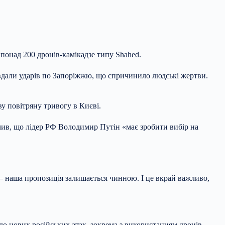
 понад 200 дронів-камікадзе типу Shahed.
авдали ударів по Запоріжжю, що спричинило людські жертви.
ву повітряну тривогу в Києві.
начив, що лідер РФ Володимир Путін «має зробити вибір на
— наша пропозиція залишається чинною. І це вкрай важливо,
о нових російських атак, зокрема з використанням дронів.