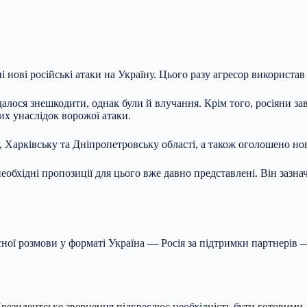
 нові російські атаки на Україну. Цього разу агресор використав
алося знешкодити, однак були й влучання. Крім того, росіяни з
их унаслідок ворожої атаки.
у, Харківську та Дніпропетровську області, а також оголошено но
необхідні пропозиції для цього вже давно представлені. Він заз
ної розмови у форматі Україна — Росія за підтримки партнерів 
езидентське звернення підкреслює необхідність бути готовими д