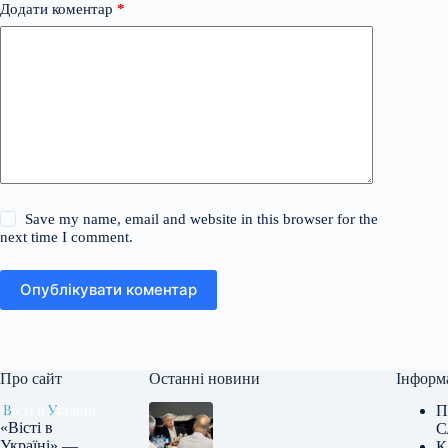
Додати коментар
*
Save my name, email and website in this browser for the
next time I comment.
Опублікувати коментар
Про сайт
Останні новини
Інформ
П
«Вісті в
С
Україні» —
К