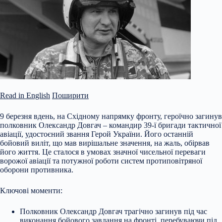
Read in English
Поширити
9 березня вдень, на Східному напрямку фронту, героїчно загинув
полковник Олександр Довгач – командир 39-ї бригади тактичної
авіації, удостоєний звання Герой України. Його останній
бойовий виліт, що мав вирішальне значення, на жаль, обірвав
його життя. Це сталося в умовах значної чисельної переваги
ворожої авіації та потужної роботи систем протиповітряної
оборони противника.
Ключові моменти:
Полковник Олександр Довгач трагічно загинув під час
виконання
бойового завдання на фронті, перебуваючи під