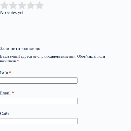
Submit Rating
Rate this item:
No votes yet.
Залишити відповідь
Ваша e-mail адреса не оприлюднюватиметься.
Обов’язкові поля
позначені
*
Ім’я
*
Email
*
Сайт