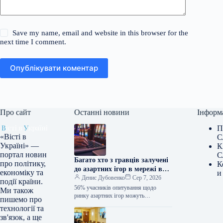
Save my name, email and website in this browser for the
next time I comment.
Опублікувати коментар
Про сайт
Останні новини
Інформ
П
«Вісті в
С
Україні» —
К
портал новин
С
Багато хто з гравців залучені
про політику,
К
до азартних ігор в мережі вже
економіку та
и
понад чотири роки.
Денис Дубовенко
Сер 7, 2026
події країни.
56% учасників опитування щодо
Ми також
ринку азартних ігор можуть
пишемо про
похвалитися досвідом гри в онлайн-
технології та
казино понад чотири роки, 73%
зв'язок, а ще
аудиторії складають чоловіки.…