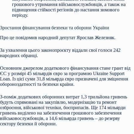
грошового утримання військовослужбовців, а також на
підвищення стійкості регіонів до настання зимового
періоду.
Зростання фінансування безпеки та оборони України
Про це повідомив народний депутат Ярослав Железняк.
За ухвалення цього законопроєкту віддали свої голоси 242
народних обранці.
Основним джерелом додаткового фінансування стане грант від
ЄС у розмірі 45 мільярдів євро за програмою Ukraine Support
Loan. Із цієї суми 31,8 мільярда євро призначені для зміцнення
обороноздатності та безпеки країни.
З-поміж додаткових оборонних витрат 1,3 трильйона гривень
будуть спрямовані на закупівлю, модернізацію та ремонт
озброєння, військової техніки, боєприпасів. Ще 174 мільярди
гривень виділено на забезпечення грошового забезпечення
військовослужбовців, а 14,6 мільярда гривень – до резерву
сектору безпеки й оборони.