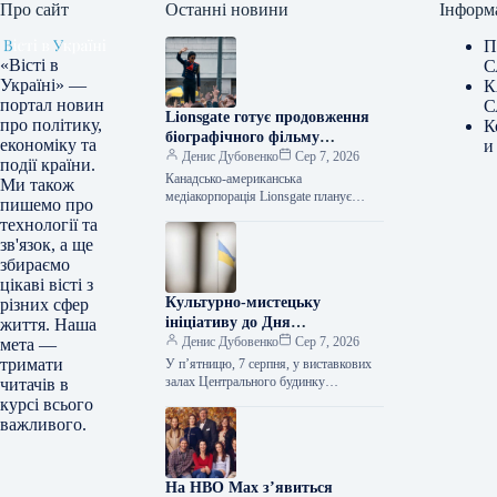
Про сайт
Останні новини
Інформ
П
«Вісті в
С
Україні» —
К
портал новин
С
Lionsgate готує продовження
про політику,
К
біографічного фільму
економіку та
и
“Майкл”
Денис Дубовенко
Сер 7, 2026
події країни.
Канадсько-американська
Ми також
медіакорпорація Lionsgate планує
пишемо про
створення продовження біографічної
технології та
драми «Майкл» (Michael), яка
зв'язок, а ще
висвітлює життя та музичну кар’єру
збираємо
Майкла Джексона. Про це…
цікаві вісті з
Культурно-мистецьку
різних сфер
ініціативу до Дня
життя. Наша
Незалежності України
Денис Дубовенко
Сер 7, 2026
мета —
презентують у столиці
тримати
У п’ятницю, 7 серпня, у виставкових
залах Центрального будинку
читачів в
художника відбудеться урочисте
курсі всього
відкриття Всеукраїнського культурно-
важливого.
мистецького проєкту до Дня
Незалежності України.…
На HBO Max з’явиться