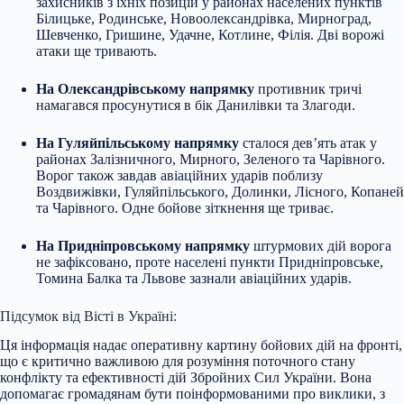
захисників з їхніх позицій у районах населених пунктів
Білицьке, Родинське, Новоолександрівка, Мирноград,
Шевченко, Гришине, Удачне, Котлине, Філія. Дві ворожі
атаки ще тривають.
На Олександрівському напрямку
противник тричі
намагався просунутися в бік Данилівки та Злагоди.
На Гуляйпільському напрямку
сталося дев’ять атак у
районах Залізничного, Мирного, Зеленого та Чарівного.
Ворог також завдав авіаційних ударів поблизу
Воздвижівки, Гуляйпільського, Долинки, Лісного, Копаней
та Чарівного. Одне бойове зіткнення ще триває.
На Придніпровському напрямку
штурмових дій ворога
не зафіксовано, проте населені пункти Придніпровське,
Томина Балка та Львове зазнали авіаційних ударів.
Підсумок від Вісті в Україні:
Ця інформація надає оперативну картину бойових дій на фронті,
що є критично важливою для розуміння поточного стану
конфлікту та ефективності дій Збройних Сил України. Вона
допомагає громадянам бути поінформованими про виклики, з