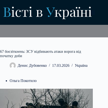
Перейти
до
вмісту
67 боєзіткнень: ЗСУ відбивають атаки ворога від
початку доби
Денис Дубовенко
17.03.2026
Україна
Ольга Покотило