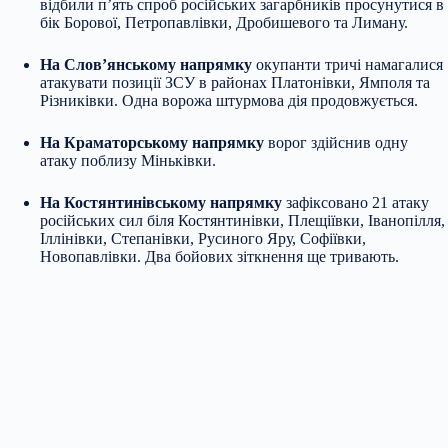
відбили п’ять спроб російських загарбників просунутися в
бік Борової, Петропавлівки, Дробишевого та Лиману.
На Слов’янському напрямку
окупанти тричі намагалися
атакувати позиції ЗСУ в районах Платонівки, Ямполя та
Різниківки. Одна ворожа штурмова дія продовжується.
На Краматорському напрямку
ворог здійснив одну
атаку поблизу Міньківки.
На Костянтинівському напрямку
зафіксовано 21 атаку
російських сил біля Костянтинівки, Плещіївки, Іванопілля,
Іллінівки, Степанівки, Русиного Яру, Софіївки,
Новопавлівки. Два бойових зіткнення ще тривають.