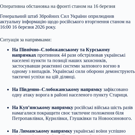
Оперативна обстановка на фронті станом на 16 березня
Генеральний штаб Збройних Сил України оприлюднив
актуальну інформацію щодо
російського вторгнення станом на
16:00 16 березня 2026 року.
Ситуація за напрямками:
На Північно–Слобожанському та Курському
напрямках
противник 44 рази обстрілював українські
населені пункти та позиції наших захисників,
застосувавши реактивні системи залпового вогню в
одному з випадків. Українські сили оборони демонструють
тактичні успіхи на цій ділянці.
На Південно–Слобожанському напрямку
зафіксовано
одну атаку ворога в районі населеного пункту Стариця.
На Куп’янському напрямку
російські війська шість разів
намагалися покращити своє тактичне положення біля
Петропавлівки, Курилівки, Глушківки та Новоосинового.
На Лиманському напрямку
українські воїни успішно