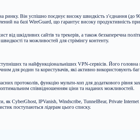
 ринку. Він успішно поєднує високу швидкість з’єднання (до 90
лений на базі WireGuard, що гарантує високу продуктивність при
т від шкідливих сайтів та трекерів, а також беззаперечна політ
 швидкості та можливостей для стрімінгу контенту.
айдоступніших та найфункціональніших VPN-сервісів. Його головн
чним для родин та користувачів, які активно використовують баг
асних протоколів, функцію мульти-хоп для додаткового рівня зах
за оптимальним співвідношенням ціни та наданих можливостей.
, як CyberGhost, IPVanish, Windscribe, TunnelBear, Private Intern
ристик поступаються лідерам цього списку.