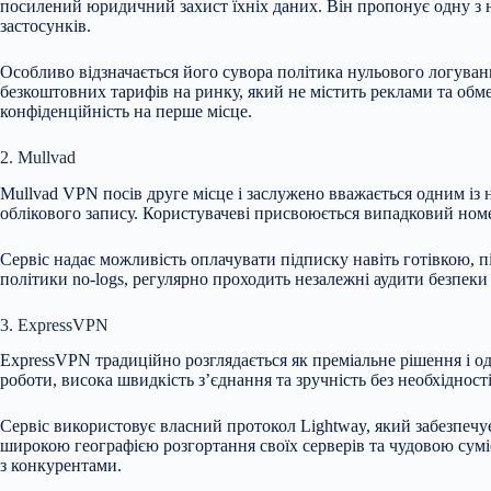
посилений юридичний захист їхніх даних. Він пропонує одну з на
застосунків.
Особливо відзначається його сувора політика нульового логуван
безкоштовних тарифів на ринку, який не містить реклами та обме
конфіденційність на перше місце.
2. Mullvad
Mullvad VPN посів друге місце і заслужено вважається одним із 
облікового запису. Користувачеві присвоюється випадковий номе
Сервіс надає можливість оплачувати підписку навіть готівкою, 
політики no-logs, регулярно проходить незалежні аудити безпек
3. ExpressVPN
ExpressVPN традиційно розглядається як преміальне рішення і од
роботи, висока швидкість з’єднання та зручність без необхіднос
Сервіс використовує власний протокол Lightway, який забезпечу
широкою географією розгортання своїх серверів та чудовою сум
з конкурентами.