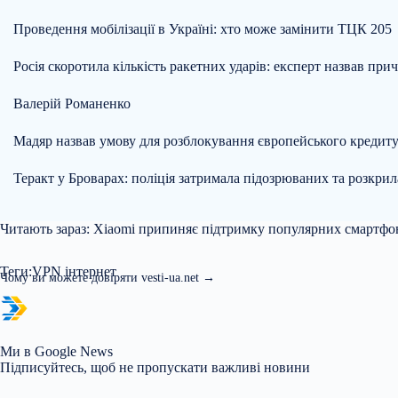
Проведення мобілізації в Україні: хто може замінити ТЦК 205
Росія скоротила кількість ракетних ударів: експерт назвав при
Валерій Романенко
Мадяр назвав умову для розблокування європейського кредиту
Теракт у Броварах: поліція затримала підозрюваних та розкрил
Читають зараз: Xiaomi припиняє підтримку популярних смартфоні
Теги:VPN інтернет
Чому ви можете довіряти vesti-ua.net →
Ми в Google News
Підписуйтесь, щоб не пропускати важливі новини