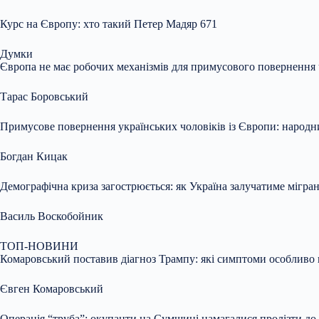
Курс на Європу: хто такий Петер Мадяр 671
Думки
Європа не має робочих механізмів для примусового повернення ч
Тарас Боровський
Примусове повернення українських чоловіків із Європи: народни
Богдан Кицак
Демографічна криза загострюється: як Україна залучатиме мігран
Василь Воскобойник
ТОП-НОВИНИ
Комаровський поставив діагноз Трампу: які симптоми особливо 
Євген Комаровський
Операція “труба”: окупанти на Сумщині намагалися пролізти до