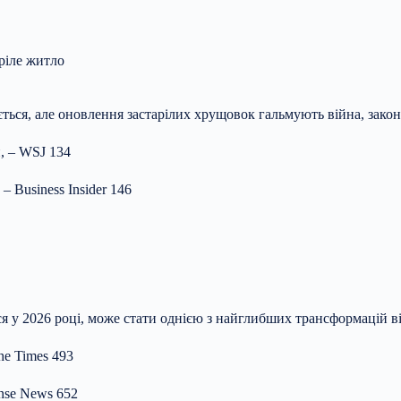
ріле житло
ься, але оновлення застарілих хрущовок гальмують війна, законо
, – WSJ 134
– Business Insider 146
ся у 2026 році, може стати однією з найглибших трансформацій в
he Times 493
ense News 652