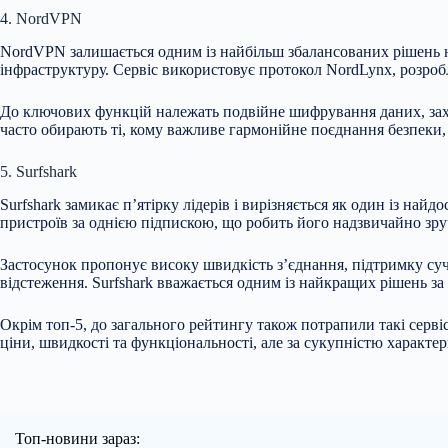
4. NordVPN
NordVPN залишається одним із найбільш збалансованих рішень на
інфраструктуру. Сервіс використовує протокол NordLynx, розроб
До ключових функцій належать подвійне шифрування даних, захис
часто обирають ті, кому важливе гармонійне поєднання безпеки,
5. Surfshark
Surfshark замикає п’ятірку лідерів і вирізняється як один із н
пристроїв за однією підпискою, що робить його надзвичайно зру
Застосунок пропонує високу швидкість з’єднання, підтримку суч
відстеження. Surfshark вважається одним із найкращих рішень 
Окрім топ-5, до загального рейтингу також потрапили такі сервіси
ціни, швидкості та функціональності, але за сукупністю характе
Топ-новини зараз: