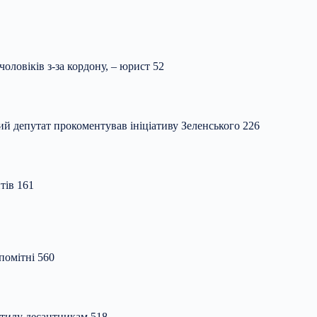
оловіків з-за кордону, – юрист 52
й депутат прокоментував ініціативу Зеленського 226
тів 161
помітні 560
 тилу десантникам 518