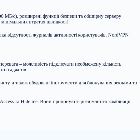
0 МБ/с), розширені функції безпеки та обширну серверу
 мінімальних втратах швидкості.
ика відсутності журналів активності користувачів. NordVPN
а перевага – можливість підключати необмежену кількість
ато гаджетів.
исту, а також вбудовані інструменти для блокування реклами та
et Access та Hide.me. Вони пропонують різноманітні комбінації