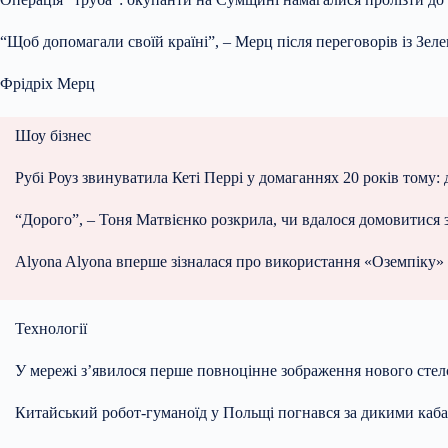
“Щоб допомагали своїй країні”, – Мерц після переговорів із Зел
Фрідріх Мерц
Шоу бізнес
Рубі Роуз звинуватила Кеті Перрі у домаганнях 20 років тому: 
“Дорого”, – Тоня Матвієнко розкрила, чи вдалося домовитися
Alyona Alyona вперше зізналася про використання «Оземпіку» 
Технології
У мережі з’явилося перше повноцінне зображення нового ст
Китайський робот-гуманоїд у Польщі погнався за дикими каб