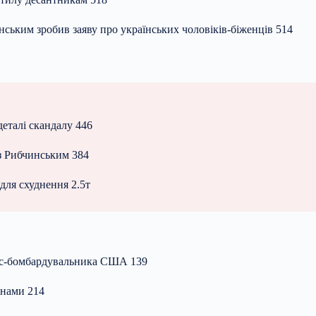
енським зробив заяву про українських чоловіків-біженців 514
деталі скандалу 446
 з Рибчинським 384
для схуднення 2.5т
елс-бомбардувальника США 139
анами 214