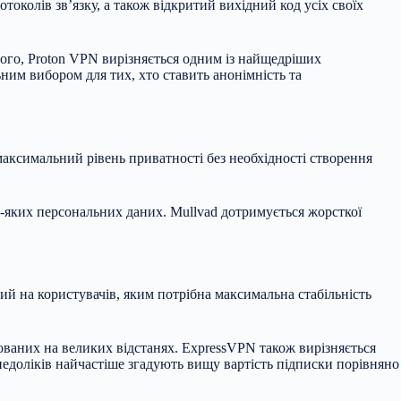
околів зв’язку, а також відкритий вихідний код усіх своїх
того, Proton VPN вирізняється одним із найщедріших
ним вибором для тих, хто ставить анонімність та
максимальний рівень приватності без необхідності створення
ь-яких персональних даних. Mullvad дотримується жорсткої
ий на користувачів, яким потрібна максимальна стабільність
ованих на великих відстанях. ExpressVPN також вирізняється
едоліків найчастіше згадують вищу вартість підписки порівняно