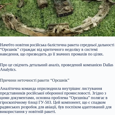
Начебто новітня російська балістична ракета середньої дальності
“Орєшнік” страждає від критичного недоліку в системі
наведення, що призводить до її значних промахів по цілях.
Про це свідчить детальний аналіз, проведений компанією Dallas
Analytics.
Причини неточності ракети “Орєшнік”
Аналітична команда оприлюднила внутрішнє листування
представників російської оборонної промисловості. Згідно з
цими документами, основна проблема “Орєшніка” полягає в
гіроскопічному блоці ГУ-50
3. Цей компонент, що є спадком
радянських розробок для авіації, був поспіхом адаптований для
використання у новітній ракеті.