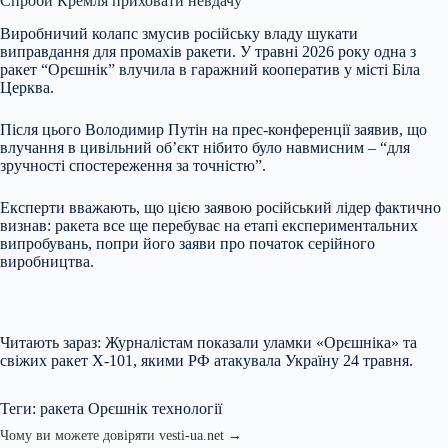
Спроби Кремля приховати невдачу
Виробничий колапс змусив російську владу шукати
виправдання для промахів ракети. У травні 2026 року одна з
ракет “Орєшнік” влучила в гаражний кооператив у місті Біла
Церква.
Після цього Володимир Путін на прес-конференції заявив, що
влучання в цивільний об’єкт нібито було навмисним – “для
зручності спостереження за точністю”.
Експерти вважають, що цією заявою російський лідер фактично
визнав: ракета все ще перебуває на етапі експериментальних
випробувань, попри його заяви про початок серійного
виробництва.
Читають зараз: Журналістам показали уламки «Орєшніка» та
свіжих ракет Х-101, якими РФ атакувала Україну 24 травня.
Теги: ракета Орєшнік технології
Чому ви можете довіряти vesti-ua.net →