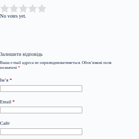
Submit Rating
Rate this item:
No votes yet.
Залишити відповідь
Ваша e-mail адреса не оприлюднюватиметься.
Обов’язкові поля
позначені
*
Ім’я
*
Email
*
Сайт