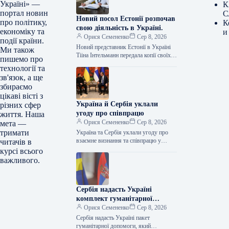
Україні» —
К
портал новин
С
Новий посол Естонії розпочав
про політику,
К
свою діяльність в Україні.
економіку та
и
Орися Семененко
Сер 8, 2026
події країни.
Новий представник Естонії в Україні
Ми також
Тііна Інтельманн передала копії своїх
пишемо про
дипломатичних вірчих грамот
технології та
заступнику міністра закордонних справ
зв'язок, а ще
України Євгену Перебийносу.…
збираємо
цікаві вісті з
Україна й Сербія уклали
різних сфер
угоду про співпрацю
життя. Наша
Орися Семененко
Сер 8, 2026
мета —
тримати
Україна та Сербія уклали угоду про
взаємне визнання та співпрацю у
читачів в
галузі охорони здоров’я тварин та
курсі всього
безпеки харчових продуктів. Як…
важливого.
Сербія надасть Україні
комплект гуманітарної
допомоги
Орися Семененко
Сер 8, 2026
Сербія надасть Україні пакет
гуманітарної допомоги, який