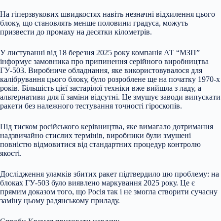
На гіперзвукових швидкостях навіть незначні відхилення цього
блоку, що становлять менше половини градуса, можуть
призвести до промаху на десятки кілометрів.
У листуванні від 18 березня 2025 року компанія АТ “МЗП”
інформує замовника про припинення серійного виробництва
ГУ-503. Виробниче обладнання, яке використовувалося для
калібрування цього блоку, було розроблене ще на початку 1970-х
років. Більшість цієї застарілої техніки вже вийшла з ладу, а
альтернативи для її заміни відсутні. Це змушує заводи випускати
ракети без належного тестування точності гіроскопів.
Під тиском російського керівництва, яке вимагало дотримання
надзвичайно стислих термінів, виробники були змушені
повністю відмовитися від стандартних процедур контролю
якості.
Дослідження уламків збитих ракет підтвердило цю проблему: на
блоках ГУ-503 було виявлено маркування 2025 року. Це є
прямим доказом того, що Росія так і не змогла створити сучасну
заміну цьому радянському приладу.