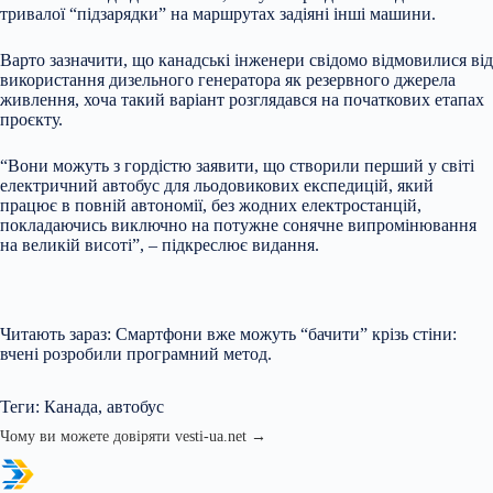
тривалої “підзарядки” на маршрутах задіяні інші машини.
Варто зазначити, що канадські інженери свідомо відмовилися від
використання дизельного генератора як резервного джерела
живлення, хоча такий варіант розглядався на початкових етапах
проєкту.
“Вони можуть з гордістю заявити, що створили перший у світі
електричний автобус для льодовикових експедицій, який
працює в повній автономії, без жодних електростанцій,
покладаючись виключно на потужне сонячне випромінювання
на великій висоті”, – підкреслює видання.
Читають зараз: Смартфони вже можуть “бачити” крізь стіни:
вчені розробили програмний метод.
Теги: Канада, автобус
Чому ви можете довіряти vesti-ua.net →