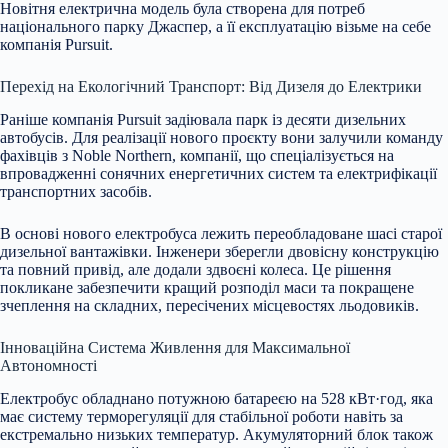
Новітня електрична модель була створена для потреб
національного парку Джаспер, а її експлуатацію візьме на себе
компанія Pursuit.
Перехід на Екологічний Транспорт: Від Дизеля до Електрики
Раніше компанія Pursuit задіювала парк із десяти дизельних
автобусів. Для реалізації нового проєкту вони залучили команду
фахівців з Noble Northern, компанії, що спеціалізується на
впровадженні сонячних енергетичних систем та електрифікації
транспортних засобів.
В основі нового електробуса лежить переобладоване шасі старої
дизельної вантажівки. Інженери зберегли двовісну конструкцію
та повний привід, але додали здвоєні колеса. Це рішення
покликане забезпечити кращий розподіл маси та покращене
зчеплення на складних, пересічених місцевостях льодовиків.
Інноваційна Система Живлення для Максимальної
Автономності
Електробус обладнано потужною батареєю на 528 кВт·год, яка
має систему терморегуляції для стабільної роботи навіть за
екстремально низьких температур. Акумуляторний блок також