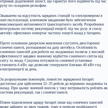
отримав додатковий захист, що гарантує його надійність під час
руху по складним рельєфам.
Зважаючи на відсутність зарядних станцій та електромережі в
зоні експлуатації, ключовим завданням було забезпечення
максимальної автономності транспортного засобу. Розробники
інтегрували систему рекуперації енергії: під час руху зі схилу
автобус ефективно повертає частину енергії назад у батарею.
Проте основним джерелом живлення слугують двосторонні
сонячні панелі, розташовані на даху автобуса. Особливість
сонячних панелей для роботи на льодовиках полягає у високій
ефективності завдяки значному відбиттю сонячного світла від
снігу та льоду. Сукупна потужність сонячної установки
становить 6 кВт, що дозволяє генерувати близько 40 кВт·год
електроенергії за день.
За розрахунками інженерів, повністю зарядженої батареї
достатньо для здійснення 32–35 рейсів до вершини льодовика та
назад. При цьому значний внесок у таку витривалість роблять як
система рекуперації, так і сонячні панелі.
Повне відновлення заряду батареї лише від сонячних панелей
може зайняти до двох тижнів, тому в періоди необхідності