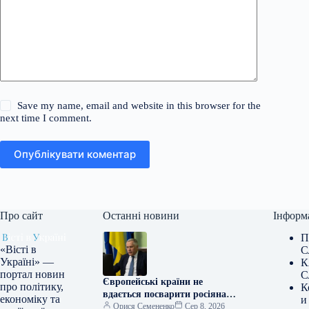
Save my name, email and website in this browser for the
next time I comment.
Опублікувати коментар
Про сайт
Останні новини
Інформ
П
«Вісті в
С
Україні» —
К
портал новин
С
Європейські країни не
про політику,
К
вдається посварити росіянам,
економіку та
и
каже Жовква.
Орися Семененко
Сер 8, 2026