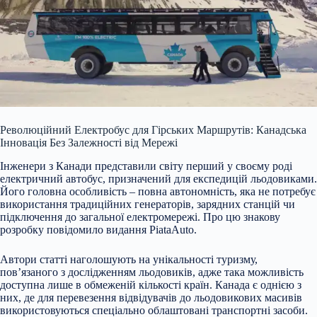
Революційний Електробус для Гірських Маршрутів: Канадська
Інновація Без Залежності від Мережі
Інженери з Канади представили світу перший у своєму роді
електричний автобус, призначений для експедицій льодовиками.
Його головна особливість – повна автономність, яка не потребує
використання традиційних генераторів, зарядних станцій чи
підключення до загальної електромережі. Про цю знакову
розробку повідомило видання PiataAuto.
Автори статті наголошують на унікальності туризму,
пов’язаного з дослідженням льодовиків, адже така можливість
доступна лише в обмеженій кількості країн. Канада є однією з
них, де для перевезення відвідувачів до льодовикових масивів
використовуються спеціально облаштовані транспортні засоби.