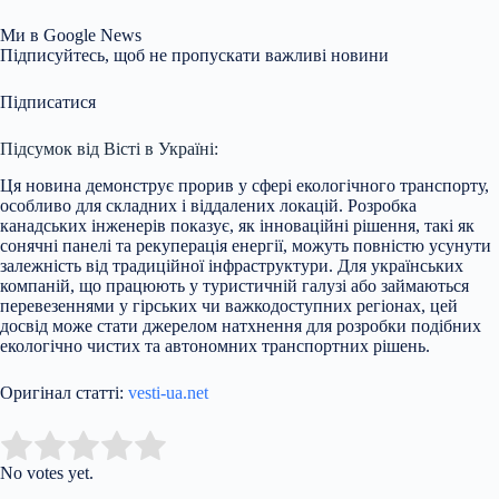
Ми в Google News
Підписуйтесь, щоб не пропускати важливі новини
Підписатися
Підсумок від Вісті в Україні:
Ця новина демонструє прорив у сфері екологічного транспорту,
особливо для складних і віддалених локацій. Розробка
канадських інженерів показує, як інноваційні рішення, такі як
сонячні панелі та рекуперація енергії, можуть повністю усунути
залежність від традиційної інфраструктури. Для українських
компаній, що працюють у туристичній галузі або займаються
перевезеннями у гірських чи важкодоступних регіонах, цей
досвід може стати джерелом натхнення для розробки подібних
екологічно чистих та автономних транспортних рішень.
Оригінал статті:
vesti-ua.net
Submit Rating
Rate this item:
No votes yet.