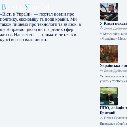
«Вісті в Україні» — портал новин про
політику, економіку та події країни. Ми
У Києві показ
також пишемо про технології та зв'язок, а
Денис Дубовен
ще збираємо цікаві вісті з різних сфер
У Музеї війни відб
життя. Наша мета — тримати читачів в
«Мунфішу» Месю. 
курсі всього важливого.
Українська вик
Денис Дубовен
Українська мистки
участь у третьому 
ППО, авіація т
Британії
Орися Семенен
Виконувач обов’язк