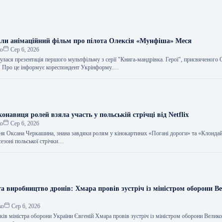
али анімаційний фільм про пілота Олексія «Мунфіша» Меся
ко
Сер 6, 2026
улася презентація першого мультфільму з серії "Книга-мандрівка. Герої", присвяченого
Про це інформує кореспондент Укрінформу.…
онавиця ролей взяла участь у польській стрічці від Netflix
ко
Сер 6, 2026
ня Оксана Черкашина, знана завдяки ролям у кінокартинах «Погані дороги» та «Клондай
сезоні польської стрічки…
а виробництво дронів: Хмара провів зустріч із міністром оборони В
ко
Сер 6, 2026
ів міністра оборони України Євгеній Хмара провів зустріч із міністром оборони Великої