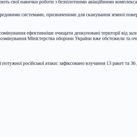
юють свої навички роботи з безпілотними авіаційними комплекса
редовими системами, призначеними для сканування земної повер
змінування ефективніше очищати деокуповані території від зали
озмінування Міністерства оборони України вже обстежили та очи
потужної російської атаки: зафіксовано влучання 13 ракет та 36 