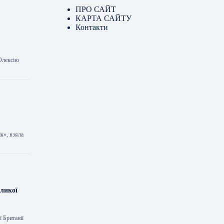
ПРО САЙТ
КАРТА САЙТУ
Контакти
 Олексію
к», взяла
еликої
 Британії