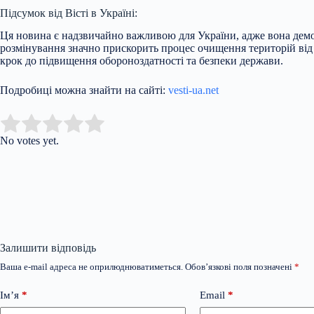
Підсумок від Вісті в Україні:
Ця новина є надзвичайно важливою для України, адже вона демо
розмінування значно прискорить процес очищення територій від
крок до підвищення обороноздатності та безпеки держави.
Подробиці можна знайти на сайті:
vesti-ua.net
Submit Rating
Rate this item:
No votes yet.
Залишити відповідь
Ваша e-mail адреса не оприлюднюватиметься.
Обов’язкові поля позначені
*
Ім’я
*
Email
*