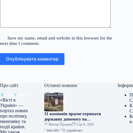
Save my name, email and website in this browser for the
next time I comment.
Опублікувати коментар
Про сайт
Останні новини
Інформ
П
«Вісті в
С
Україні» —
К
портал новин
С
31 компанія прагне отримати
про політику,
К
державну допомогу на
економіку та
и
створення тваринницьких
Віктор Процюк
Сер 6, 2026
події країни.
комплексів — КУРКУЛЬ
” data-title=”31 українське
Ми також