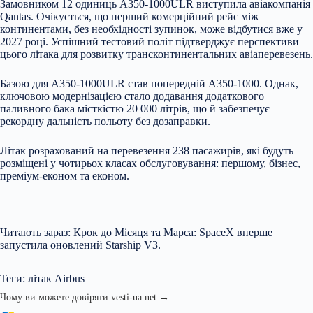
Замовником 12 одиниць A350-1000ULR виступила авіакомпанія
Qantas. Очікується, що перший комерційний рейс між
континентами, без необхідності зупинок, може відбутися вже у
2027 році. Успішний тестовий політ підтверджує перспективи
цього літака для розвитку трансконтинентальних авіаперевезень.
Базою для A350-1000ULR став попередній A350-1000. Однак,
ключовою модернізацією стало додавання додаткового
паливного бака місткістю 20 000 літрів, що й забезпечує
рекордну дальність польоту без дозаправки.
Літак розрахований на перевезення 238 пасажирів, які будуть
розміщені у чотирьох класах обслуговування: першому, бізнес,
преміум-економ та економ.
Читають зараз: Крок до Місяця та Марса: SpaceX вперше
запустила оновлений Starship V3.
Теги: літак Airbus
Чому ви можете довіряти vesti-ua.net →