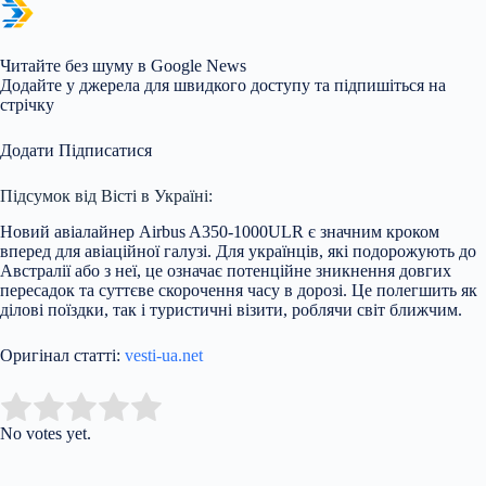
Читайте без шуму в Google News
Додайте у джерела для швидкого доступу та підпишіться на
стрічку
Додати Підписатися
Підсумок від Вісті в Україні:
Новий авіалайнер Airbus A350-1000ULR є значним кроком
вперед для авіаційної галузі. Для українців, які подорожують до
Австралії або з неї, це означає потенційне зникнення довгих
пересадок та суттєве скорочення часу в дорозі. Це полегшить як
ділові поїздки, так і туристичні візити, роблячи світ ближчим.
Оригінал статті:
vesti-ua.net
Submit Rating
Rate this item:
No votes yet.