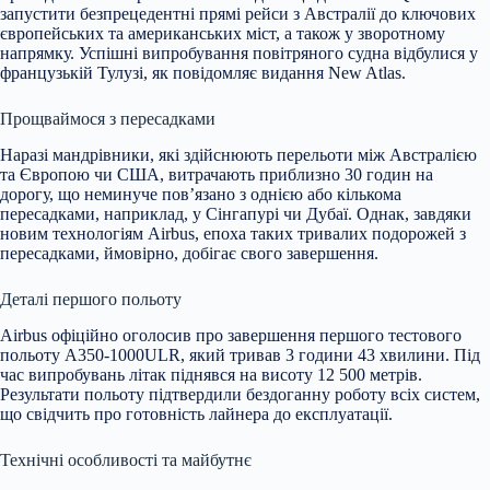
запустити безпрецедентні прямі рейси з Австралії до ключових
європейських та американських міст, а також у зворотному
напрямку. Успішні випробування повітряного судна відбулися у
французькій Тулузі, як повідомляє видання New Atlas.
Прощваймося з пересадками
Наразі мандрівники, які здійснюють перельоти між Австралією
та Європою чи США, витрачають приблизно 30 годин на
дорогу, що неминуче пов’язано з однією або кількома
пересадками, наприклад, у Сінгапурі чи Дубаї. Однак, завдяки
новим технологіям Airbus, епоха таких тривалих подорожей з
пересадками, ймовірно, добігає свого завершення.
Деталі першого польоту
Airbus офіційно оголосив про завершення першого тестового
польоту A350-1000ULR, який тривав 3 години 43 хвилини. Під
час випробувань літак піднявся на висоту 12 500 метрів.
Результати польоту підтвердили бездоганну роботу всіх систем,
що свідчить про готовність лайнера до експлуатації.
Технічні особливості та майбутнє