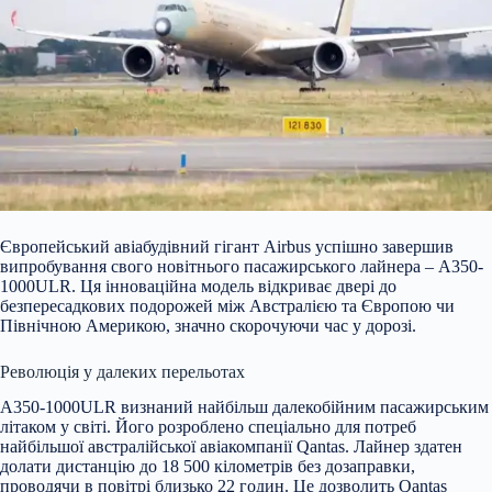
Європейський авіабудівний гігант Airbus успішно завершив
випробування свого новітнього пасажирського лайнера – A350-
1000ULR. Ця інноваційна модель відкриває двері до
безпересадкових подорожей між Австралією та Європою чи
Північною Америкою, значно скорочуючи час у дорозі.
Революція у далеких перельотах
A350-1000
ULR визнаний найбільш далекобійним пасажирським
літаком у світі. Його розроблено спеціально для потреб
найбільшої австралійської авіакомпанії Qantas. Лайнер здатен
долати дистанцію до 18 500 кілометрів без дозаправки,
проводячи в повітрі близько 22 годин. Це дозволить Qantas