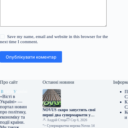
Save my name, email and website in this browser for the
next time I comment.
Опублікувати коментар
Про сайт
Останні новини
Інформ
П
«Вісті в
С
Україні» —
К
портал новин
С
NOVUS скоро запустить свої
про політику,
К
перші два супермаркети у
економіку та
и
Львові
Андрій Стець
Сер 6, 2026
події країни.
“> Супермаркетна мережа Novus 14
Ми також