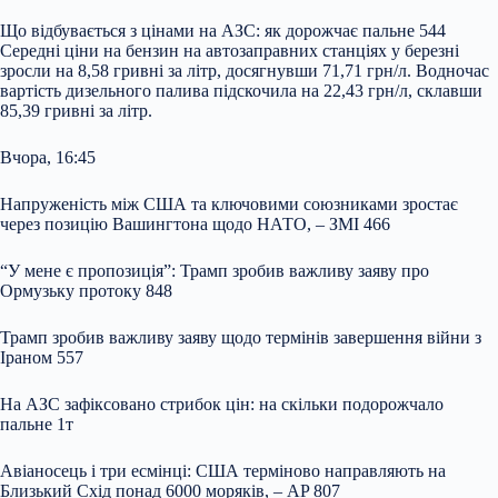
Що відбувається з цінами на АЗС: як дорожчає пальне 544
Середні ціни на бензин на автозаправних станціях у березні
зросли на 8,58 гривні за літр, досягнувши 71,71 грн/л. Водночас
вартість дизельного палива підскочила на 22,43 грн/л, склавши
85,39 гривні за літр.
Вчора, 16:45
Напруженість між США та ключовими союзниками зростає
через позицію Вашингтона щодо НАТО, – ЗМІ 466
“У мене є пропозиція”: Трамп зробив важливу заяву про
Ормузьку протоку 848
Трамп зробив важливу заяву щодо термінів завершення війни з
Іраном 557
На АЗС зафіксовано стрибок цін: на скільки подорожчало
пальне 1т
Авіаносець і три есмінці: США терміново направляють на
Близький Схід понад 6000 моряків, – AP 807