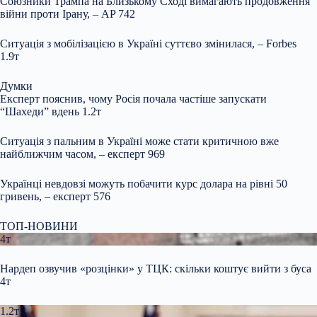
Союзники Трампа на Близькому Сході вимагають продовження
війни проти Ірану, – AP 742
Ситуація з мобілізацією в Україні суттєво змінилася, – Forbes
1.9т
Думки
Експерт пояснив, чому Росія почала частіше запускати
“Шахеди” вдень 1.2т
Ситуація з пальним в Україні може стати критичною вже
найближчим часом, – експерт 969
Українці невдовзі можуть побачити курс долара на рівні 50
гривень, – експерт 576
ТОП-НОВИНИ
4т
Нардеп озвучив «розцінки» у ТЦК: скільки коштує вийти з буса
4т
1.2т