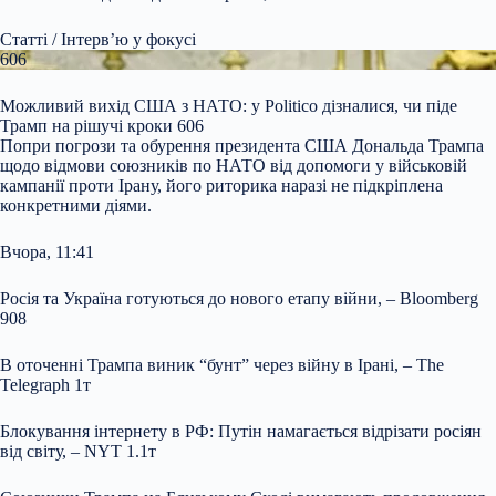
Статті / Інтерв’ю у фокусі
606
Можливий вихід США з НАТО: у Politico дізналися, чи піде
Трамп на рішучі кроки 606
Попри погрози та обурення президента США Дональда Трампа
щодо відмови союзників по НАТО від допомоги у військовій
кампанії проти Ірану, його риторика наразі не підкріплена
конкретними діями.
Вчора, 11:41
Росія та Україна готуються до нового етапу війни, – Bloomberg
908
В оточенні Трампа виник “бунт” через війну в Ірані, – The
Telegraph 1т
Блокування інтернету в РФ: Путін намагається відрізати росіян
від світу, – NYT 1.1т