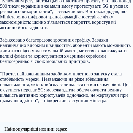
“Ключовим результатом цього пілотного проєкту є те, що понад
500 тисяч українців вже мали змогу протестувати 5G в умовах
реального використання”, – зазначив він. Він також додав, що
Міністерство цифрової трансформації спостерігає чітку
закономірність: щойно з’являється покриття, користувачі
активно його задіюють.
Зафіксовано багаторазове зростання трафіку. Завдяки
надзвичайно високим швидкостям, абоненти мають можливість
дивитися відео у максимальній якості, миттєво завантажувати
великі файли та користуватися хмарними сервісами
безпосередньо зі своїх мобільних пристроїв.
“Проте, найважливішим здобутком пілотного запуску стала
стабільність мережі. Незважаючи на різке збільшення
навантаження, якість зв’язку залишалася на високому рівні. Це і
є сутність переваг 5G: мережа здатна обслуговувати велику
кількість активних користувачів одночасно, не жертвуючи при
цьому швидкістю”, – підкреслив заступник міністра.
Найпопулярніші новини зараз: