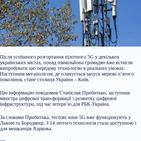
Після успішного розгортання пілотного 5G у декількох
українських містах, понад півмільйона громадян вже встигли
випробувати цю передову технологію в реальних умовах.
Наступним мегаполісом, де планується запуск мережі п’ятого
покоління, стане столиця України – Київ.
Цю інформацію повідомив Станіслав Прибитько, заступник
міністра цифрової трансформації з розвитку цифрової
інфраструктури, під час інтерв’ю для РБК-Україна.
За словами Прибитька, тестові зони 5G вже функціонують у
Львові та Бородянці. З 14 лютого технологія стала доступною і
для мешканців Харкова.