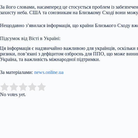
За його словами, насамперед це стосується проблем із забезпече
захисту неба. США та союзникам на Близькому Сході вони можуть
Нещодавно з’явилася інформація, що країни Близького Сходу вже
Підсумок від Вісті в Україні:
Ця інформація є надзвичайно важливою для українців, оскільки 
ризики, пов’язані з дефіцитом озброєнь для ППО, що може виник
Україна, та важливість міжнародної підтримки.
За матеріалами:
news.online.ua
Submit Rating
Rate this item:
No votes yet.