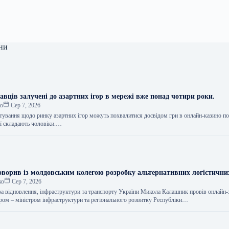
ни
равців залучені до азартних ігор в мережі вже понад чотири роки.
ко
Сер 7, 2026
тування щодо ринку азартних ігор можуть похвалитися досвідом гри в онлайн-казино п
ії складають чоловіки.…
ворив із молдовським колегою розробку альтернативних логістични
ко
Сер 7, 2026
ва відновлення, інфраструктури та транспорту України Микола Калашник провів онлайн-з
тром – міністром інфраструктури та регіонального розвитку Республіки…