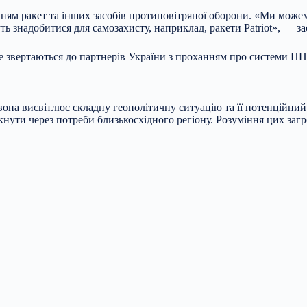
нням ракет та інших засобів протиповітряної оборони. «Ми можем
 знадобитися для самозахисту, наприклад, ракети Patriot», — з
 звертаються до партнерів України з проханням про системи ППО
вона висвітлює складну геополітичну ситуацію та її потенційний
нути через потреби близькосхідного регіону. Розуміння цих загр