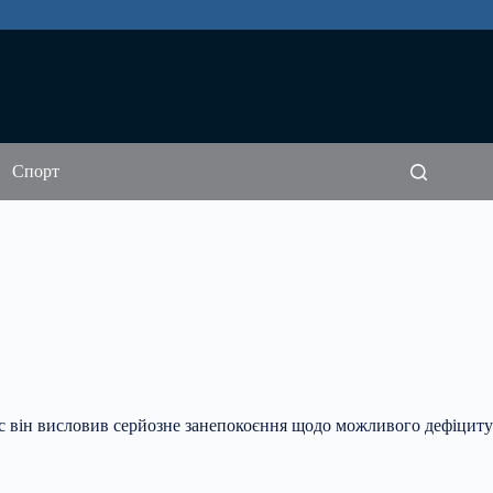
Спорт
с він висловив серйозне занепокоєння щодо можливого дефіциту