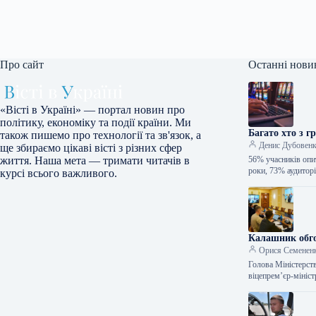
Про сайт
Останні нови
«Вісті в Україні» — портал новин про
політику, економіку та події країни. Ми
Багато хто з г
також пишемо про технології та зв'язок, а
Денис Дубовен
ще збираємо цікаві вісті з різних сфер
56% учасників опи
життя. Наша мета — тримати читачів в
роки, 73% аудитор
курсі всього важливого.
Калашник обго
Орися Семенен
Голова Міністерст
віцепрем’єр-мініс