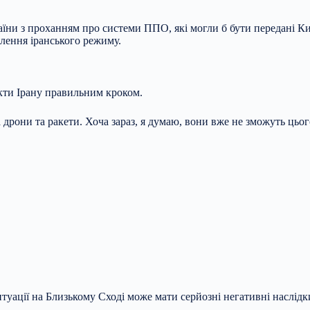
аїни з проханням про системи ППО, які могли б бути передані Ки
лення іранського режиму.
єкти Ірану правильним кроком.
ма дрони та ракети. Хоча зараз, я думаю, вони вже не зможуть ць
туації на Близькому Сході може мати серйозні негативні наслідк