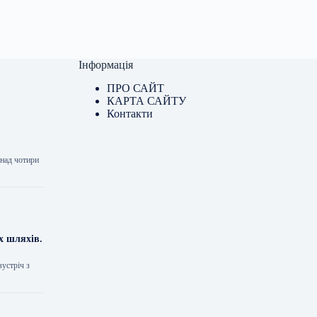
Інформація
ПРО САЙТ
КАРТА САЙТУ
Контакти
онад чотири
х шляхів.
устріч з