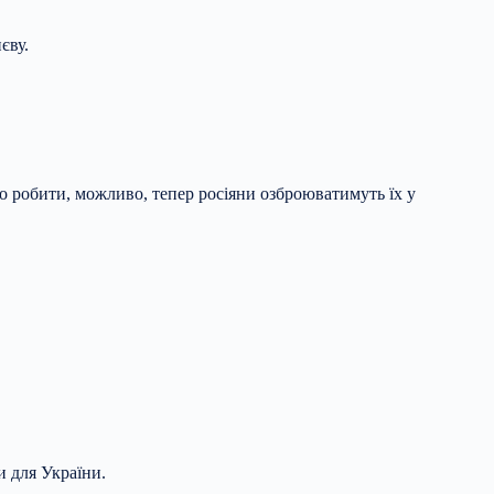
єву.
ого робити, можливо, тепер росіяни озброюватимуть їх у
и для України.