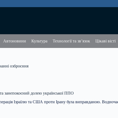
Автоновини
Культура
Технології та зв’язок
Цікаві вісті
чанні озброєння
у та занепокоєний долею української ППО
перація Ізраїлю та США проти Ірану була виправданою. Водноча