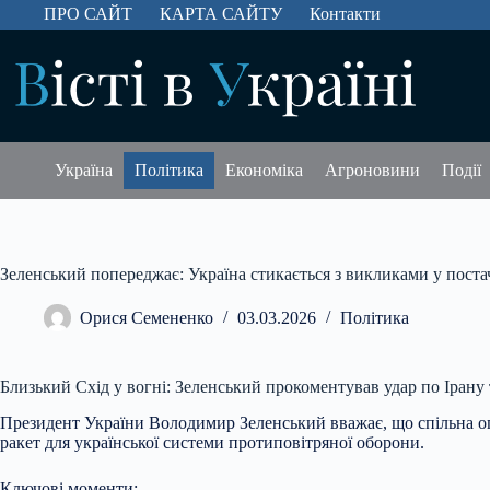
Перейти
ПРО САЙТ
КАРТА САЙТУ
Контакти
до
вмісту
Україна
Політика
Економіка
Агроновини
Події
Зеленський попереджає: Україна стикається з викликами у поста
Орися Семененко
03.03.2026
Політика
Близький Схід у вогні: Зеленський прокоментував удар по Іран
Президент України Володимир Зеленський вважає, що спільна о
ракет для української системи протиповітряної оборони.
Ключові моменти: