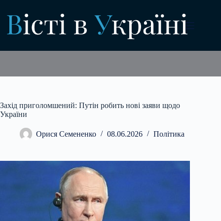
Перейти
до
вмісту
Захід приголомшений: Путін робить нові заяви щодо
України
Орися Семененко
08.06.2026
Політика