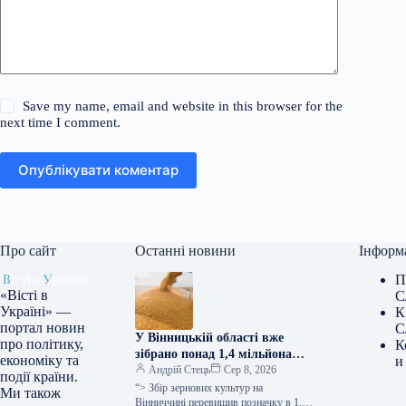
Save my name, email and website in this browser for the
next time I comment.
Опублікувати коментар
Про сайт
Останні новини
Інформ
П
«Вісті в
С
Україні» —
К
портал новин
С
У Вінницькій області вже
про політику,
К
зібрано понад 1,4 мільйона
економіку та
и
тонн зерна, при цьому
Андрій Стець
Сер 8, 2026
події країни.
врожайність перевищує
“> Збір зернових культур на
Ми також
показники минулого року –
Вінниччині перевищив позначку в 1,4