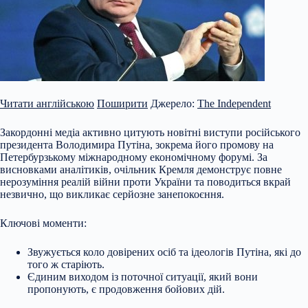
Читати англійською
Поширити
Джерело:
The Independent
Закордонні медіа активно цитують новітні виступи російського
президента Володимира Путіна, зокрема його промову на
Петербурзькому міжнародному економічному форумі. За
висновками аналітиків, очільник Кремля демонструє повне
нерозуміння реалій війни проти України та поводиться вкрай
незвично, що викликає серйозне занепокоєння.
Ключові моменти:
Звужується коло довірених осіб та ідеологів Путіна, які до
того ж старіють.
Єдиним виходом із поточної
ситуації, який вони
пропонують, є продовження бойових дій.