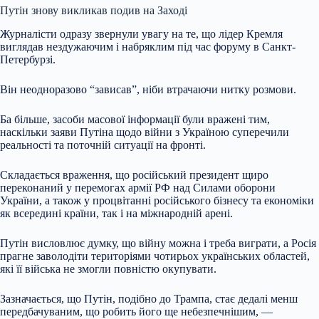
Путін знову викликав подив на Заході
Журналісти одразу звернули увагу на те, що лідер Кремля
виглядав нездужаючим і набряклим під час форуму в Санкт-
Петербурзі.
Він неодноразово “зависав”, ніби втрачаючи нитку розмови.
Ба більше, засоби масової інформації були вражені тим,
наскільки заяви Путіна щодо війни з Україною суперечили
реальності та поточній ситуації на фронті.
Складається враження, що російський президент щиро
переконаний у перемогах армії РФ над Силами оборони
України, а також у процвітанні російського бізнесу та економіки
як всередині країни, так і на міжнародній арені.
Путін висловлює думку, що війну можна і треба виграти, а Росія
прагне заволодіти територіями чотирьох українських областей,
які її війська не змогли повністю окупувати.
Зазначається, що Путін, подібно до Трампа, стає дедалі менш
передбачуваним, що робить його ще небезпечнішим, —