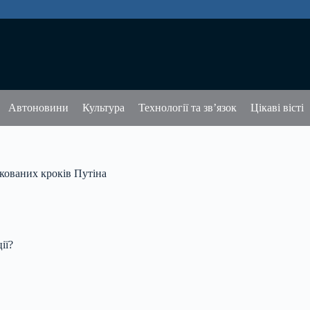
Автоновини
Культура
Технології та зв’язок
Цікаві вісті
икованих кроків Путіна
ії?