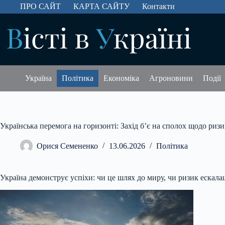
Перейти
ПРО САЙТ
КАРТА САЙТУ
Контакти
до
вмісту
Україна
Політика
Економіка
Агроновини
Події
Українська перемога на горизонті: Захід б’є на сполох щодо риз
Орися Семененко
13.06.2026
Політика
Україна демонструє успіхи: чи це шлях до миру, чи ризик ескалац