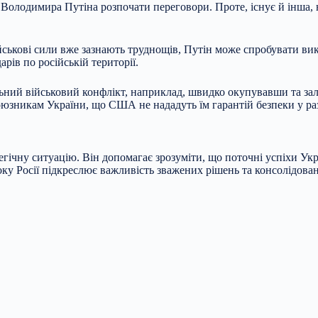
Володимира Путіна розпочати переговори. Проте, існує й інша,
 військові сили вже зазнають труднощів, Путін може спробувати в
рів по російській території.
ьний військовий конфлікт, наприклад, швидко окупувавши та за
оюзникам України, що США не нададуть їм гарантій безпеки у ра
гічну ситуацію. Він допомагає зрозуміти, що поточні успіхи Укр
ку Росії підкреслює важливість зважених рішень та консолідован