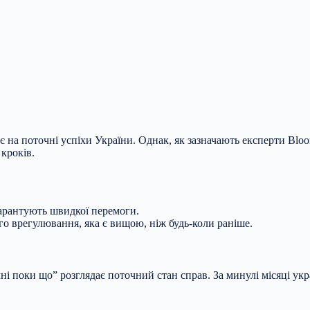
зує на поточні успіхи України. Однак, як зазначають експерти Bl
кроків.
гарантують швидкої перемоги.
ого врегулювання, яка є
вищою, ніж будь-коли раніше.
і поки що” розглядає поточний стан справ. За минулі місяці укр