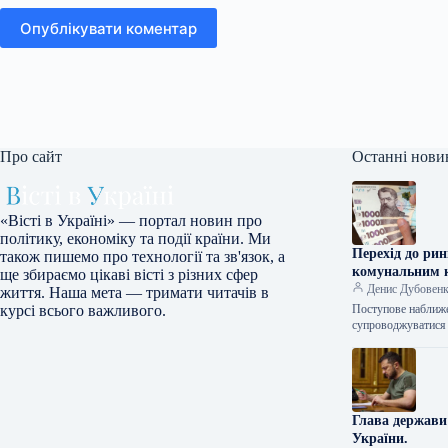
Опублікувати коментар
Про сайт
Останні нови
«Вісті в Україні» — портал новин про
політику, економіку та події країни. Ми
Перехід до рин
також пишемо про технології та зв'язок, а
комунальним к
ще збираємо цікаві вісті з різних сфер
Денис Дубовен
життя. Наша мета — тримати читачів в
Поступове наближе
курсі всього важливого.
супроводжуватися 
Глава держави
України.