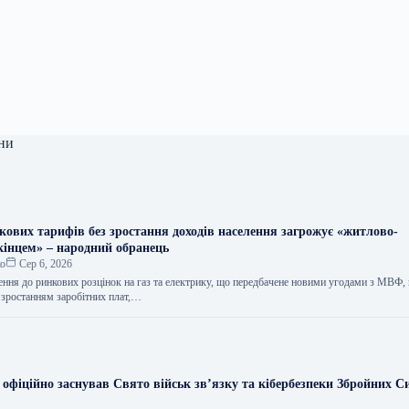
ни
кових тарифів без зростання доходів населення загрожує «житлово-
інцем» – народний обранець
ко
Сер 6, 2026
ння до ринкових розцінок на газ та електрику, що передбачене новими угодами з МВФ,
зростанням заробітних плат,…
 офіційно заснував Свято військ зв’язку та кібербезпеки Збройних С