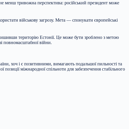
 не менш тривожна перспектива: російський президент може
икористати військову загрозу. Мета — спонукати європейські
лишивши територію Естонії. Це може бути зроблено з метою
зі повномасштабної війни.
аїни, хоч і є позитивними, вимагають подальшої пильності та
ої позиції міжнародної спільноти для забезпечення стабільного