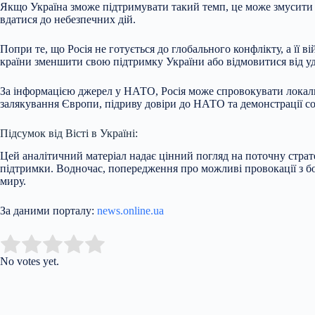
Якщо Україна зможе підтримувати такий темп, це може змусити 
вдатися до небезпечних дій.
Попри те, що Росія не готується до глобального конфлікту, а її
країни зменшити свою підтримку України або відмовитися від уда
За інформацією джерел у НАТО, Росія може спровокувати локал
залякування Європи, підриву довіри до НАТО та демонстрації с
Підсумок від Вісті в Україні:
Цей аналітичний матеріал надає цінний погляд на поточну страте
підтримки. Водночас, попередження про можливі провокації з бо
миру.
За даними порталу:
news.online.ua
Submit Rating
Rate this item:
No votes yet.