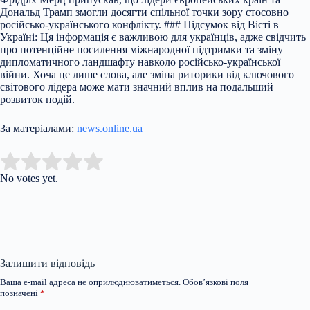
Дональд Трамп змогли досягти спільної точки зору стосовно
російсько-українського конфлікту. ### Підсумок від Вісті в
Україні: Ця інформація є важливою для українців, адже свідчить
про потенційне посилення міжнародної підтримки та зміну
дипломатичного ландшафту навколо російсько-української
війни. Хоча це лише слова, але зміна риторики від ключового
світового лідера може мати значний вплив на подальший
розвиток подій.
За матеріалами:
news.online.ua
Submit Rating
Rate this item:
No votes yet.
Залишити відповідь
Ваша e-mail адреса не оприлюднюватиметься.
Обов’язкові поля
позначені
*