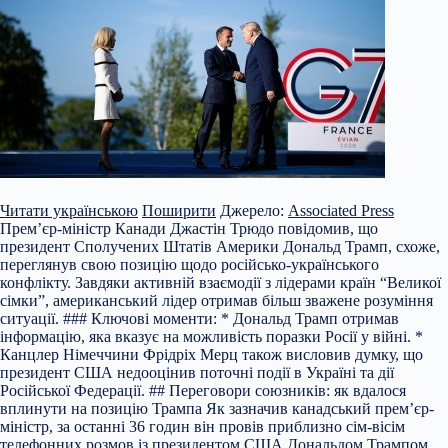
Читати українською
Поширити
Джерело:
Associated Press
Прем’єр-міністр Канади Джастін Трюдо повідомив, що
президент Сполучених Штатів Америки Дональд Трамп, схоже,
переглянув свою позицію щодо російсько-українського
конфлікту. Завдяки активній взаємодії з лідерами країн “Великої
сімки”, американський лідер отримав більш зважене розуміння
ситуації. ### Ключові моменти: * Дональд Трамп отримав
інформацію, яка вказує
на можливість поразки Росії у війні. *
Канцлер Німеччини Фрідріх Мерц також висловив думку, що
президент США недооцінив поточні події в Україні та дії
Російської Федерації. ## Переговори союзників: як вдалося
вплинути на позицію Трампа Як зазначив канадський прем’єр-
міністр, за останні 36 годин він провів приблизно сім-вісім
телефонних розмов із президентом США Дональдом Трампом.