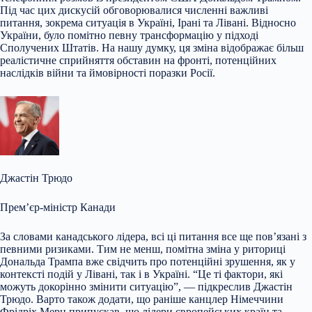
Під час цих дискусій обговорювалися численні важливі
питання, зокрема ситуація в Україні, Ірані та Лівані. Відносно
України, було помітно певну трансформацію у підході
Сполучених Штатів. На нашу думку, ця зміна відображає більш
реалістичне сприйняття обставин на фронті, потенційних
наслідків війни та ймовірності поразки Росії.
Джастін Трюдо
Прем’єр-міністр Канади
За словами канадського лідера, всі ці питання все ще пов’язані з
певними ризиками. Тим не менш, помітна зміна у риториці
Дональда Трампа вже свідчить про потенційні зрушення, як у
контексті подій у Лівані, так і в Україні. “Це ті фактори, які
можуть докорінно змінити ситуацію”, — підкреслив Джастін
Трюдо. Варто також додати, що раніше канцлер Німеччини
Фрідріх Мерц припускав, що лідери європейських країн та