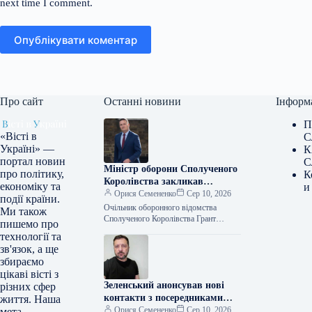
next time I comment.
Опублікувати коментар
Про сайт
Останні новини
Інформ
П
«Вісті в
С
Україні» —
К
портал новин
С
Міністр оборони Сполученого
про політику,
К
Королівства закликав
економіку та
и
партнерів зміцнити
Орися Семененко
Сер 10, 2026
події країни.
протиповітряну оборону
Очільник оборонного відомства
Ми також
України перед настанням
Сполученого Королівства Грант
пишемо про
Шеппс закликав партнерів наростити
зими.
технології та
поставки ракет для систем
зв'язок, а ще
протиповітряної оборони України до
збираємо
настання зимового…
цікаві вісті з
Зеленський анонсував нові
різних сфер
контакти з посередниками
життя. Наша
задля пакетів для ППО
Орися Семененко
Сер 10, 2026
мета —