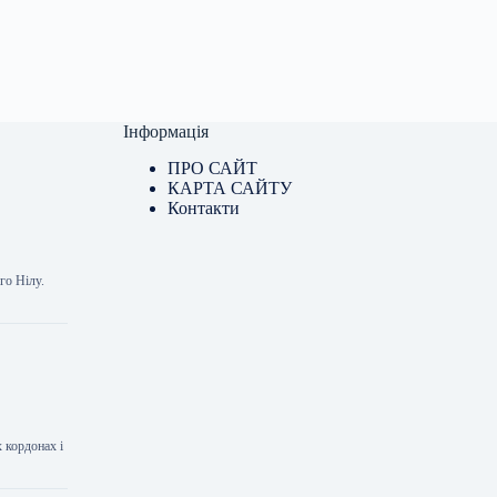
Інформація
ПРО САЙТ
КАРТА САЙТУ
Контакти
го Нілу.
х кордонах і