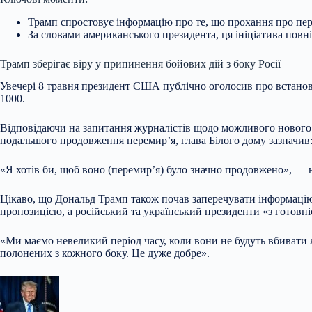
Трамп спростовує інформацію про те, що прохання про пе
За
словами американського президента, ця ініціатива повн
Трамп зберігає віру у припинення бойових дій з боку Росії
Увечері 8 травня президент США публічно оголосив про встановл
1000.
Відповідаючи на запитання журналістів щодо можливого нового
подальшого продовження перемир’я, глава Білого дому зазначив
«Я хотів би, щоб воно (перемир’я) було значно продовжено», — 
Цікаво, що Дональд Трамп також почав заперечувати інформацію
пропозицією, а російський та український президенти «з готовн
«Ми маємо невеликий період часу, коли вони не будуть вбивати
полонених з кожного боку. Це дуже добре».