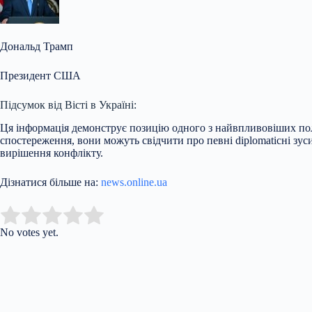
Дональд Трамп
Президент США
Підсумок від Вісті в Україні:
Ця інформація демонструє позицію одного з найвпливовіших полі
спостереження, вони можуть свідчити про певні diplomaticні зус
вирішення конфлікту.
Дізнатися більше на:
news.online.ua
Submit Rating
Rate this item:
No votes yet.