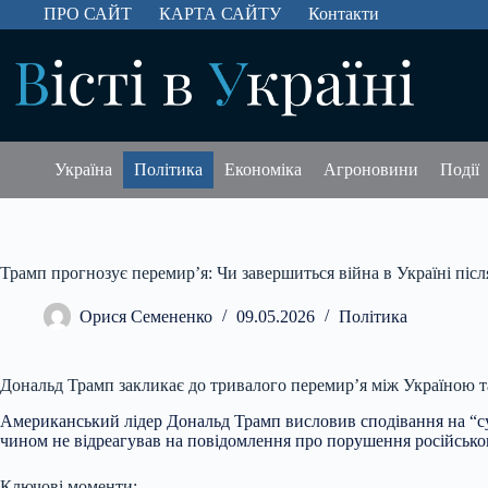
Перейти
ПРО САЙТ
КАРТА САЙТУ
Контакти
до
вмісту
Україна
Політика
Економіка
Агроновини
Події
Трамп прогнозує перемир’я: Чи завершиться війна в Україні післ
Орися Семененко
09.05.2026
Політика
Дональд Трамп закликає до тривалого перемир’я між Україною т
Американський лідер Дональд Трамп висловив сподівання на “
чином не відреагував на повідомлення про порушення російською
Ключові моменти: