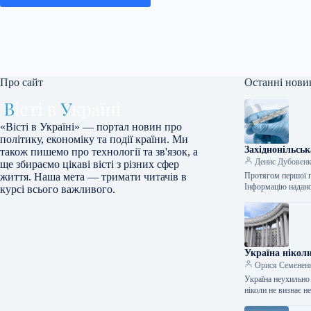
Про сайт
Останні нови
«Вісті в Україні» — портал новин про
політику, економіку та події країни. Ми
Західнонільськ
також пишемо про технології та зв'язок, а
Денис Дубовен
ще збираємо цікаві вісті з різних сфер
Протягом першої п
життя. Наша мета — тримати читачів в
Інформацію надан
курсі всього важливого.
Україна нікол
Орися Семенен
Україна неухильно 
ніколи не визнає 