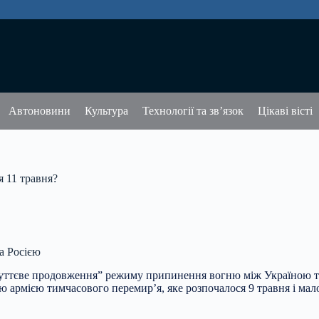
Автоновини
Культура
Технології та зв’язок
Цікаві вісті
я 11 травня?
а Росією
суттєве продовження” режиму припинення вогню між Україною 
 армією тимчасового перемир’я, яке розпочалося 9 травня і мало