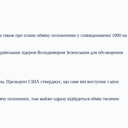
 а також про плани обміну полоненими у співвідношенні 1000 на
країнським лідером Володимиром Зеленським для обговорення
іна. Президент США стверджує, що саме він виступив з цією
ячу полонених, тож майже одразу відбудеться обмін тисячею