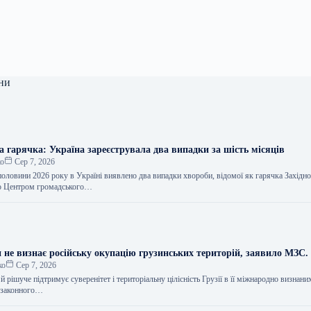
ни
а гарячка: Україна зареєструвала два випадки за шість місяців
ко
Сер 7, 2026
оловини 2026 року в Україні виявлено два випадки хвороби, відомої як гарячка Західно
о Центром громадського…
и не визнає російську окупацію грузинських територій, заявило МЗС.
ко
Сер 7, 2026
й рішуче підтримує суверенітет і територіальну цілісність Грузії в її міжнародно визнани
незаконного…