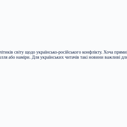
тиків світу щодо українсько-російського конфлікту. Хоча прями
илля або наміри. Для українських читачів такі новини важливі д