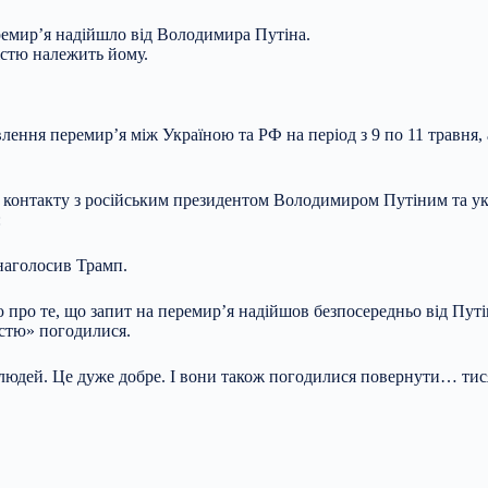
ремир’я надійшло від Володимира Путіна.
істю належить йому.
ення перемир’я між Україною та РФ на період з 9 по 11 травня,
 контакту з російським президентом Володимиром Путіним та у
:
наголосив Трамп.
 про те, що запит на перемир’я надійшов безпосередньо від Пут
істю» погодилися.
 людей. Це дуже добре. І вони також погодилися повернути… тис