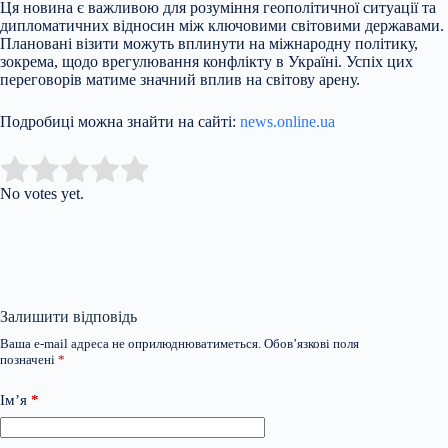
Ця новина є важливою для розуміння геополітичної ситуації та
дипломатичних відносин між ключовими світовими державами.
Плановані візити можуть вплинути на міжнародну політику,
зокрема, щодо врегулювання конфлікту в Україні. Успіх цих
переговорів матиме значний вплив на світову арену.
Подробиці можна знайти на сайті:
news.online.ua
Submit Rating
Rate this item:
No votes yet.
Залишити відповідь
Ваша e-mail адреса не оприлюднюватиметься.
Обов’язкові поля
позначені
*
Ім’я
*