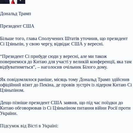
Дональд Трамп
Президент США
Більше того, глава Сполучених Штатів уточнив, що президент
Сі Цзіньпін, у свою чергу, відвідає США у вересні.
“Президент Сі прибуде сюди у вересні, але ми також
повернемося до Китаю для участі у великій конференції, яка там
відбуватиметься”, – наголосив очільник Білого дому.
Як повідомлялося раніше, місяць тому Дональд Трамп здійснив
офіційний візит до Пекіна, де провів зустріч із лідером Китаю Сі
Цзіньпіном.
Дещо пізніше президент США заявив, що під час поїздки до
Китаю обговорював із Сі Цзіньпіном питання війни Росії проти
України.
Підсумок від Вісті в Україні: