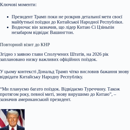
Ключові моменти:
Президент Трамп поки не розкрив детальної мети своєї
майбутньої поїздки до Китайської Народної Республіки.
Водночас він зазначив, що лідер Китаю Сі Цзіньпін
незабаром відвідає Вашингтон.
Повторний візит до КНР
Згідно з заявою глави Сполучених Штатів, на
2026 рік
заплановано низку важливих офіційних поїздок.
У цьому контексті Дональд Трамп чітко висловив бажання знову
відвідати Китайську Народну Республіку.
“Ми плануємо багато поїздок. Відвідаємо Туреччину. Також
протягом року, певної миті, знову вирушимо до Китаю”, –
зазначив американський президент.