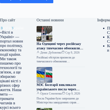
Про сайт
Останні новини
Інформ
П
«Вісті в
С
Україні» —
К
портал новин
С
На Одещині через російську
про політику,
К
атаку тимчасово обмежили
економіку та
и
проїзд до пунктів пропуску на
Денис Дубовенко
Сер 9, 2026
події країни.
кордоні з Молдовою
Російські обстріли призвели до
Ми також
тимчасового обмеження
пишемо про
транспортного сполучення на певній
технології та
ділянці автошляху «Одеса – Рені»,
зв'язок, а ще
унеможливлюючи дістатися до деяких
збираємо
пунктів…
цікаві вісті з
МЗС Болгарії викликало
різних сфер
українського посла через
життя. Наша
інцидент із дроном,
Орися Семененко
Сер 9, 2026
мета —
повідомляють ЗМІ
тримати
Посла України було запрошено до
Міністерства закордонних справ
читачів в
Болгарії у зв’язку з інцидентом, що
курсі всього