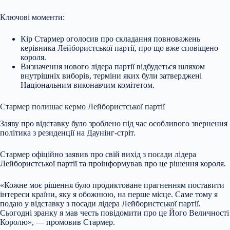
Ключові моменти:
Кір Стармер оголосив про складання повноважень
керівника Лейбористської партії, про що вже сповіщено
короля.
Визначення нового лідера партії відбудеться шляхом
внутрішніх виборів, терміни яких були затверджені
Національним виконавчим комітетом.
Стармер полишає кермо Лейбористської партії
Заяву про відставку було зроблено під час особливого звернення
політика з резиденції на Даунінг-стріт.
Стармер офіційно заявив про свій вихід з посади лідера
Лейбористської партії та проінформував про це рішення короля.
«Кожне моє рішення було продиктоване прагненням поставити
інтереси країни, яку я обожнюю, на перше місце. Саме тому я
подаю у відставку з посади лідера Лейбористської партії.
Сьогодні зранку я мав честь повідомити про це Його Величності
Королю», — промовив Стармер.