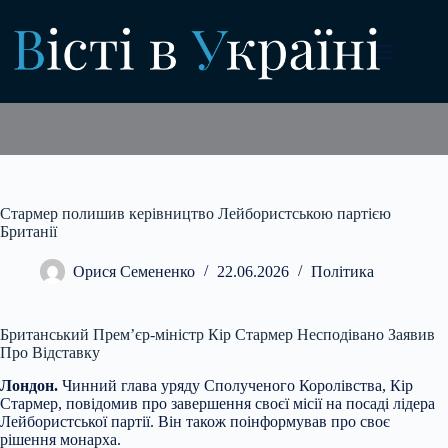
Перейти
до
вмісту
Стармер полишив керівництво Лейбористською партією
Британії
Орися Семененко
22.06.2026
Політика
Британський Прем’єр-міністр Кір Стармер Несподівано Заявив
Про Відставку
Лондон.
Чинний глава уряду Сполученого Королівства, Кір
Стармер, повідомив про завершення своєї місії на посаді лідера
Лейбористської партії. Він також поінформував про своє
рішення монарха.