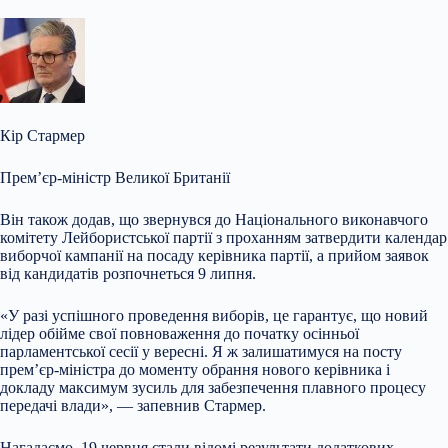
Кір Стармер
Прем’єр-міністр Великої Британії
Він також додав, що звернувся до Національного виконавчого
комітету Лейбористської партії з проханням затвердити календар
виборчої кампанії на посаду керівника партії, а прийом заявок
від кандидатів розпочнеться 9 липня.
«У разі успішного проведення виборів, це гарантує, що новий
лідер обійме свої повноваження до початку осінньої
парламентської сесії у вересні. Я ж залишатимуся на посту
прем’єр-міністра до моменту обрання нового керівника і
докладу максимум зусиль для забезпечення плавного процесу
передачі влади», — запевнив Стармер.
Нагадаємо, 19 червня стали відомі результати додаткових