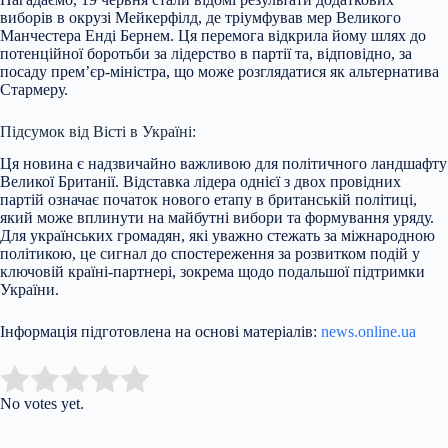
виборів в окрузі Мейкерфілд, де тріумфував мер Великого
Манчестера Енді Бернем. Ця перемога відкрила йому шлях до
потенційної боротьби за лідерство в партії та, відповідно, за
посаду прем’єр-міністра, що може розглядатися як альтернатива
Стармеру.
Підсумок від Вісті в Україні:
Ця новина є надзвичайно важливою для політичного ландшафту
Великої Британії. Відставка лідера однієї з двох провідних
партій означає початок нового етапу в британській політиці,
який може вплинути на майбутні вибори та формування уряду.
Для українських громадян, які уважно стежать за міжнародною
політикою, це сигнал до спостереження за розвитком подій у
ключовій країні-партнері, зокрема щодо подальшої підтримки
України.
Інформація підготовлена на основі матеріалів:
news.online.ua
Submit Rating
Rate this item:
No votes yet.