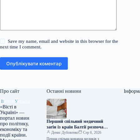
Save my name, email and website in this browser for the
next time I comment.
Опублікувати коментар
Про сайт
Останні новини
Інформ
«Вісті в
Україні» —
портал новин
Перший спільний медичний
про політику,
загін із країн Балтії розпочав
економіку та
стажування в Україні
Денис Дубовенко
Сер 6, 2026
події країни.
Перша спільна команда медиків з