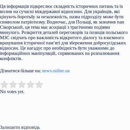
Ця інформація підкреслює складність історичних питань та їх
вплив на сучасні міждержавні відносини. Для українців, які
цінують боротьбу за незалежність, назва підрозділу може бути
символом патріотизму. Водночас, для Польщі, як зазначив пан
Сікорський, ця тема має асоціації з трагічними подіями
минулого. Розкриття деталей переговорів та позиція польського
МЗС свідчать про важливість відкритого діалогу та взаємного
врахування історичної пам’яті для збереження добросусідських
відносин. Це нагадує про необхідність бути уважними до
інформаційних маніпуляцій, спрямованих на розпалювання
конфліктів.
Дізнатися більше на:
news.online.ua
Submit Rating
Rate this item:
No votes yet.
Залишити відповідь