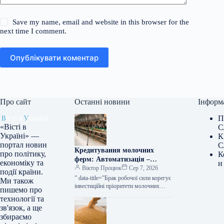
Save my name, email and website in this browser for the
next time I comment.
Опублікувати коментар
Про сайт
Останні новини
Інформ
П
«Вісті в
С
Україні» —
К
портал новин
С
Кредитування молочних
про політику,
К
ферм: Автоматизація –
економіку та
и
ключовий пріоритет Credit
Віктор Процюк
Сер 7, 2026
події країни.
Agricole – КУРКУЛЬ
” data-title=”Брак робочої сили корегує
Ми також
інвестиційні пріоритети молочних
пишемо про
ферм — Credit Agricole” data-
технології та
url=”https://kurkul.com/news/41859-
зв'язок, а ще
defitsit-kadriv-zminyuye-investitsiyni-
збираємо
prioriteti-molochnih-ferm–credit-