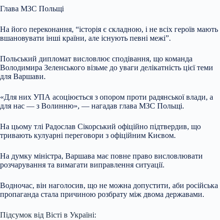
Глава МЗС Польщі
На його переконання, “історія є складною, і не всіх героїв мають
вшановувати інші країни, але існують певні межі”.
Польський дипломат висловлює сподівання, що команда
Володимира Зеленського візьме до уваги делікатність цієї теми
для Варшави.
«Для них УПА асоціюється з опором проти радянської влади, а
для нас — з Волинню», — нагадав глава МЗС Польщі.
На цьому тлі Радослав Сікорський офіційно підтвердив, що
тривають кулуарні переговори з офіційним Києвом.
На думку міністра, Варшава має повне право висловлювати
розчарування та вимагати виправлення ситуації.
Водночас, він наголосив, що не можна допустити, аби російська
пропаганда стала причиною розбрату між двома державами.
Підсумок від Вісті в Україні: