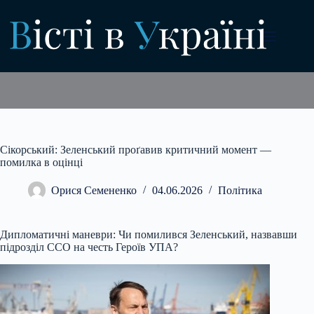
Перейти
до
вмісту
Сікорський: Зеленський проґавив критичний момент —
помилка в оцінці
Орися Семененко
04.06.2026
Політика
Дипломатичні маневри: Чи помилився Зеленський, назвавши
підрозділ ССО на честь Героїв УПА?