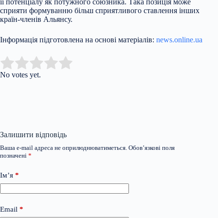
її потенціалу як потужного союзника. Така позиція може
сприяти формуванню більш сприятливого ставлення інших
країн-членів Альянсу.
Інформація підготовлена на основі матеріалів:
news.online.ua
Submit Rating
Rate this item:
No votes yet.
Залишити відповідь
Ваша e-mail адреса не оприлюднюватиметься.
Обов’язкові поля
позначені
*
Ім’я
*
Email
*