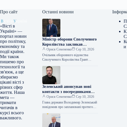
Про сайт
Останні новини
Інформ
П
«Вісті в
С
Україні» —
К
портал новин
С
Міністр оборони Сполученого
про політику,
К
Королівства закликав
економіку та
и
партнерів зміцнити
Орися Семененко
Сер 10, 2026
події країни.
протиповітряну оборону
Очільник оборонного відомства
Ми також
України перед настанням
Сполученого Королівства Грант
пишемо про
Шеппс закликав партнерів наростити
зими.
технології та
поставки ракет для систем
зв'язок, а ще
протиповітряної оборони України до
збираємо
настання зимового…
цікаві вісті з
Зеленський анонсував нові
різних сфер
контакти з посередниками
життя. Наша
задля пакетів для ППО
Орися Семененко
Сер 10, 2026
мета —
тримати
Глава держави Володимир Зеленський
повідомив про заплановані протягом
читачів в
тижня нові переговори з
курсі всього
посередниками щодо пакетів допомоги
важливого.
для систем протиповітряної оборони.
…