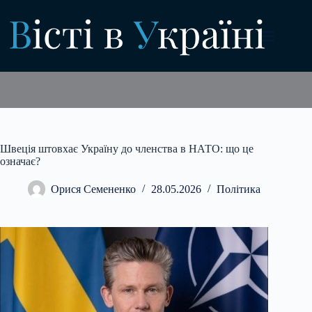
Перейти
до
вмісту
Швеція штовхає Україну до членства в НАТО: що це
означає?
Орися Семененко
28.05.2026
Політика