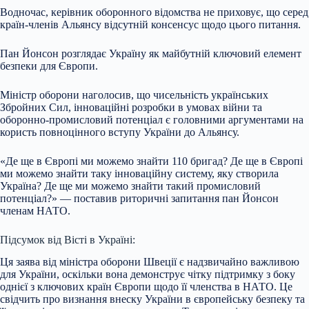
Водночас, керівник оборонного відомства не приховує, що серед
країн-членів Альянсу відсутній консенсус щодо цього питання.
Пан Йонсон розглядає Україну як майбутній ключовий елемент
безпеки для Європи.
Міністр оборони наголосив, що чисельність українських
Збройних Сил, інноваційні розробки в умовах війни та
оборонно-промисловий потенціал є головними аргументами на
користь повноцінного вступу України до Альянсу.
«Де ще в Європі ми можемо знайти 110 бригад? Де ще в Європі
ми можемо знайти таку інноваційну систему, яку створила
Україна? Де ще ми можемо знайти такий промисловий
потенціал?» — поставив риторичні запитання пан Йонсон
членам НАТО.
Підсумок від Вісті в Україні:
Ця заява від міністра оборони Швеції є надзвичайно важливою
для України, оскільки вона демонструє чітку підтримку з боку
однієї з ключових країн Європи щодо її членства в НАТО. Це
свідчить про визнання внеску України в європейську безпеку та