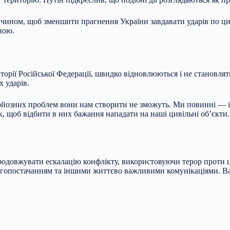
чином, щоб зменшити прагнення України завдавати ударів по циві
ною.
орії Російської Федерації, швидко відновлюються і не становлят
 ударів.
озних проблем вони нам створити не зможуть. Ми повинні — і це
 щоб відбити в них бажання нападати на наші цивільні об’єкти. Ї
продовжувати ескалацію конфлікту, використовуючи терор проти ц
нергопостачанням та іншими життєво важливими комунікаціями. 