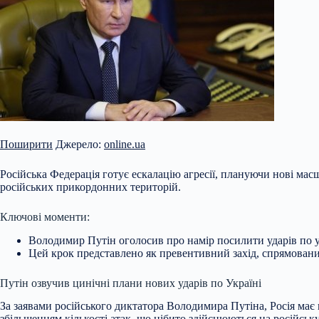
Поширити
Джерело:
online.ua
Російська Федерація готує ескалацію агресії, плануючи нові мас
російських прикордонних територій.
Ключові моменти:
Володимир Путін оголосив про намір посилити ударів по у
Цей крок представлено як превентивний захід, спрямований
Путін озвучив цинічні плани нових ударів по Україні
За заявами російського диктатора Володимира Путіна, Росія має 
збільшенням кількості атак, що нібито здійснюються на російську