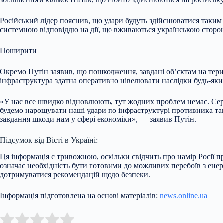
Російський лідер пояснив, що удари будуть здійснюватися таким 
системною відповіддю на дії, що вживаються українською сторо
Поширити
Окремо Путін заявив, що пошкодження, завдані об’єктам на терит
інфраструктура здатна оперативно нівелювати наслідки будь-яких
«У нас все швидко відновлюють, тут жодних проблем немає. Серй
будемо нарощувати наші удари по інфраструктурі противника так,
завдання шкоди нам у сфері економіки», — заявив Путін.
Підсумок від Вісті в Україні:
Ця інформація є тривожною, оскільки свідчить про намір Росії 
означає необхідність бути готовими до можливих перебоїв з е
дотримуватися рекомендацій щодо безпеки.
Інформація підготовлена на основі матеріалів:
news.online.ua
Submit Rating
Rate this item: