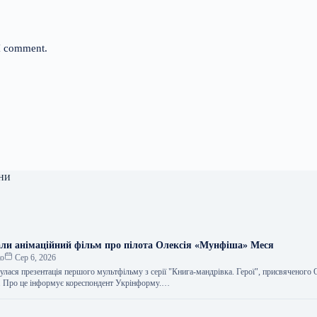
 I comment.
ни
али анімаційний фільм про пілота Олексія «Мунфіша» Меся
ко
Сер 6, 2026
улася презентація першого мультфільму з серії "Книга-мандрівка. Герої", присвяченого
Про це інформує кореспондент Укрінформу.…