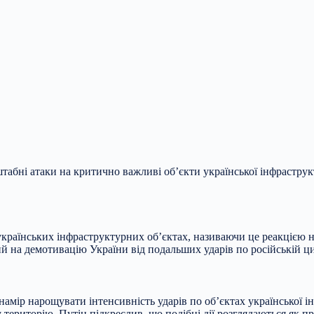
штабні атаки на критично важливі об’єкти української інфрастру
країнських інфраструктурних об’єктах, називаючи це реакцією н
 на демотивацію України від подальших ударів по російській ци
намір нарощувати інтенсивність ударів по об’єктах української і
 територію. Путін підкреслив, що подібні дії розглядаються як п