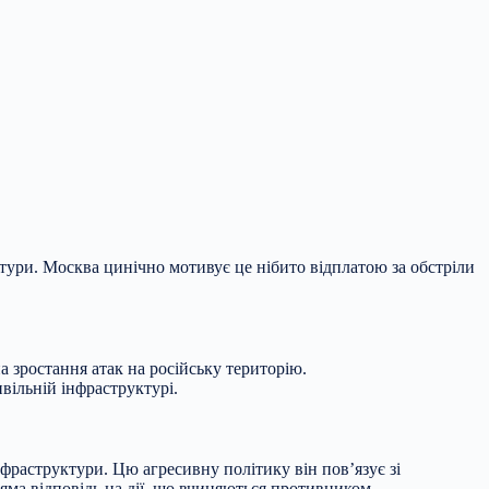
ктури. Москва цинічно мотивує це нібито відплатою за обстріли
а зростання атак
на російську територію.
вільній інфраструктурі.
нфраструктури. Цю агресивну політику він пов’язує зі
ряма відповідь на дії, що вчиняються противником.