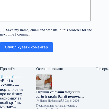
Save my name, email and website in this browser for the
next time I comment.
Опублікувати коментар
Про сайт
Останні новини
Інформ
«Вісті в
Україні» —
портал новин
Перший спільний медичний
про політику,
загін із країн Балтії розпочав
економіку та
стажування в Україні
Денис Дубовенко
Сер 6, 2026
події країни.
Перша спільна команда медиків з
Ми також