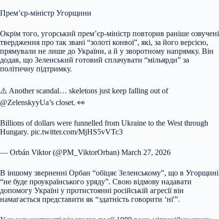
Прем’єр-міністр Угорщини
Окрім того, угорський прем’єр-міністр повторив раніше озвучені
твердження про так звані “золоті конвої”, які, за його версією,
прямували не лише до України, а й у зворотному напрямку. Він
додав, що Зеленський готовий сплачувати “мільярди” за
політичну підтримку.
⚠️ Another scandal… skeletons just keep falling out of
@ZelenskyyUa’s closet. 👀
Billions of dollars were funnelled from Ukraine to the West through
Hungary. pic.twitter.com/MjHS5vVTc3
— Orbán Viktor (@PM_ViktorOrban) March 27, 2026
В іншому зверненні Орбан “обіцяє Зеленському”, що в Угорщині
“не буде проукраїнського уряду”. Свою відмову надавати
допомогу Україні у протистоянні російській агресії він
намагається представити як “здатність говорити ‘ні'”.