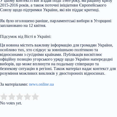
У цьому контексті він згадав події 1989 року, міграційну кризу
2015-2016 років, а також поточні ініціативи Європейського
Союзу щодо підтримки України, які він піддає критиці.
Як було оголошено раніше, парламентські вибори в Угорщині
заплановано на 12 квітня.
Підсумок від Вісті в Україні:
Ця новина містить важливу інформацію для громадян України,
особливо тих, хто слідкує за зовнішньою політикою та
відносинами з сусідніми країнами. Публікація висвітлює
офіційну позицію угорського уряду щодо України напередодні
виборів, що може вплинути на подальшу співпрацю та
безпекову ситуацію в регіоні. Також матеріал надає контекст для
розуміння можливих викликів у двосторонніх відносинах.
За матеріалами:
news.online.ua
Submit Rating
Rate this item:
No votes yet.