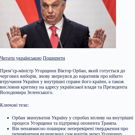
Читати українською
Поширити
Прем’єр-міністр Угорщини Віктор Орбан, який готується до
чергових виборів, знову звернувся до наративів про нібито
втручання України у внутрішні справи його країни, а також
висловив критику на адресу української влади та Президента
Володимира Зеленського.
Ключові тези:
Орбан звинуватив Україну у спробах впливу на внутрішні
процеси Угорщини та підтримці опонента Трампа.
Він ненавмисно поширює неперевірені твердження про
переміщення величезних сум
коштів через Угорщину.