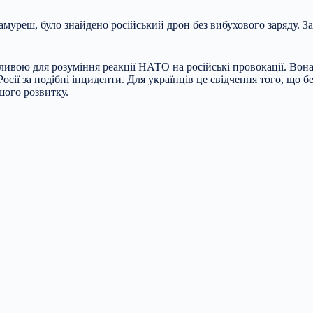
рамуреш, було знайдено російський дрон без вибухового заряду. З
жливою для розуміння реакції НАТО на російські провокації. Вон
осії за подібні інциденти. Для українців це свідчення того, що 
шого розвитку.