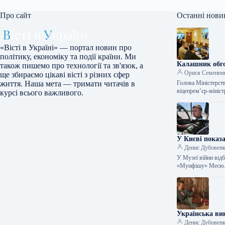
Про сайт
Останні нови
«Вісті в Україні» — портал новин про
політику, економіку та події країни. Ми
Калашник обго
також пишемо про технології та зв'язок, а
Орися Семенен
ще збираємо цікаві вісті з різних сфер
Голова Міністерст
життя. Наша мета — тримати читачів в
віцепрем’єр-мініс
курсі всього важливого.
У Києві показ
Денис Дубовен
У Музеї війни відб
«Мунфішу» Месю. 
Українська вик
Денис Дубовен