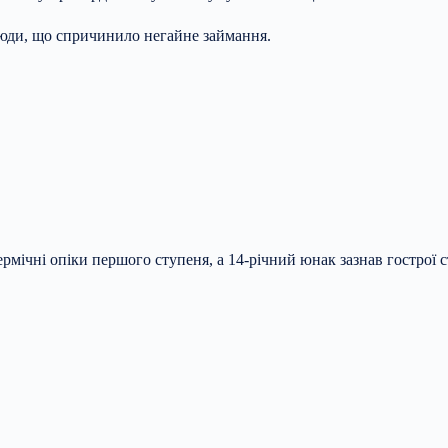
юди, що спричинило негайне займання.
рмічні опіки першого ступеня, а 14-річний юнак зазнав гострої ст