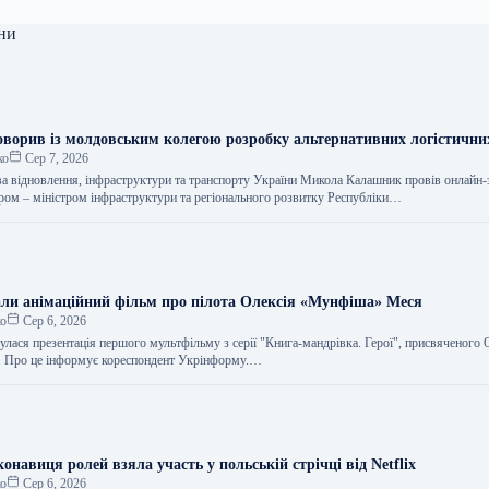
ни
ворив із молдовським колегою розробку альтернативних логістични
ко
Сер 7, 2026
ва відновлення, інфраструктури та транспорту України Микола Калашник провів онлайн-з
тром – міністром інфраструктури та регіонального розвитку Республіки…
али анімаційний фільм про пілота Олексія «Мунфіша» Меся
ко
Сер 6, 2026
улася презентація першого мультфільму з серії "Книга-мандрівка. Герої", присвяченого
Про це інформує кореспондент Укрінформу.…
онавиця ролей взяла участь у польській стрічці від Netflix
ко
Сер 6, 2026