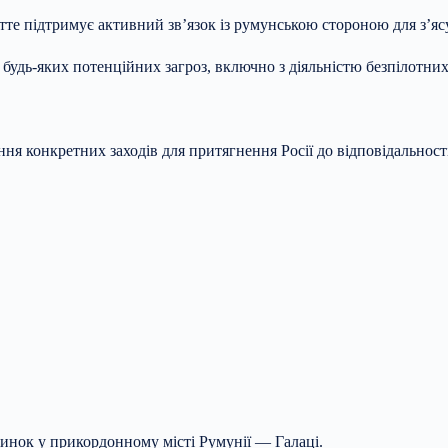
 підтримує активний зв’язок із румунською стороною для з’ясув
дь-яких потенційних загроз, включно з діяльністю безпілотних л
 конкретних заходів для притягнення Росії до відповідальності з
динок у прикордонному місті Румунії — Галаці.