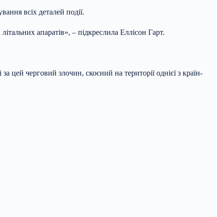
ання всіх деталей події.
італьних апаратів», – підкреслила Еллісон Гарт.
а цей черговий злочин, скоєний на території однієї з країн-