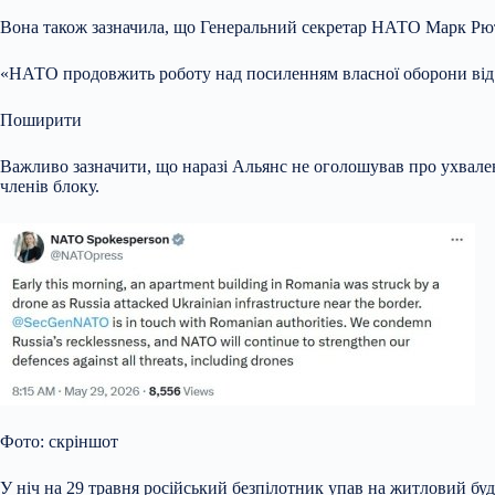
Вона також зазначила, що Генеральний секретар НАТО Марк Рютте
«НАТО продовжить роботу над посиленням власної оборони від бу
Поширити
Важливо зазначити, що наразі Альянс не оголошував про ухвалення
членів блоку.
Фото: скріншот
У ніч на 29 травня російський безпілотник упав на житловий бу