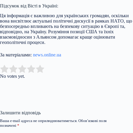
Підсумок від Вісті в Україні:
Ця інформація є важливою для українських громадян, оскільки
вона висвітлює актуальні політичні дискусії в рамках НАТО, що
безпосередньо впливають на безпекову ситуацію в Європі та,
відповідно, на Україну. Розуміння позиції США та їхніх
взаємовідносин з Альянсом допомагає краще оцінювати
геополітичні процеси.
За матеріалами:
news.online.ua
Submit Rating
Rate this item:
No votes yet.
Залишити відповідь
Ваша e-mail адреса не оприлюднюватиметься.
Обов’язкові поля
позначені
*