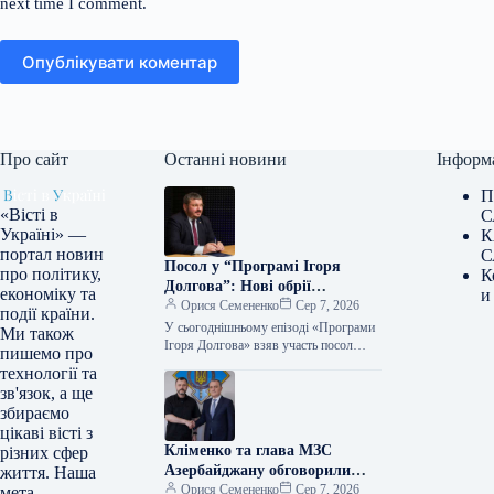
next time I comment.
Опублікувати коментар
Про сайт
Останні новини
Інформ
П
«Вісті в
С
Україні» —
К
портал новин
С
Посол у “Програмі Ігоря
про політику,
К
Долгова”: Нові обрії
економіку та
и
стратегічного партнерства
Орися Семененко
Сер 7, 2026
події країни.
України та Азербайджану
У сьогоднішньому епізоді «Програми
Ми також
Ігоря Долгова» взяв участь посол
пишемо про
України в Азербайджанській
технології та
Республіці Юрій Гусєв. Ігор Долгов,
зв'язок, а ще
ведучий програми та…
збираємо
цікаві вісті з
Кліменко та глава МЗС
різних сфер
Азербайджану обговорили
життя. Наша
розширення співпраці в
Орися Семененко
Сер 7, 2026
мета —