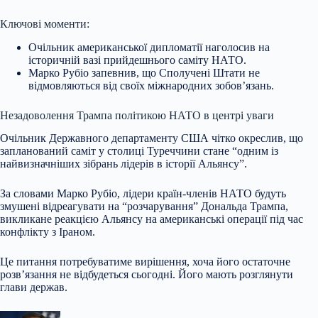
Ключові моменти:
Очільник американської дипломатії наголосив на
історичній вазі прийдешнього саміту НАТО.
Марко Рубіо запевнив, що Сполучені Штати не
відмовляються від своїх міжнародних зобов’язань.
Незадоволення
Трампа політикою НАТО в центрі уваги
Очільник Державного департаменту США чітко окреслив, що
запланований саміт у столиці Туреччини стане “одним із
найвизначніших зібрань лідерів в історії Альянсу”.
За словами Марко Рубіо, лідери країн-членів НАТО будуть
змушені відреагувати на “розчарування” Дональда Трампа,
викликане реакцією Альянсу на американські операції під час
конфлікту з Іраном.
Це питання потребуватиме вирішення, хоча його остаточне
розв’язання не відбудеться сьогодні. Його мають розглянути
глави держав.