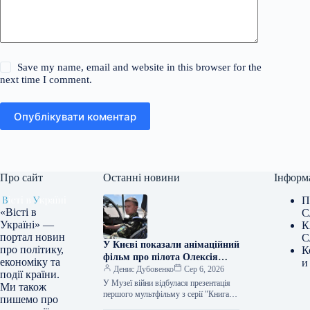
Save my name, email and website in this browser for the
next time I comment.
Опублікувати коментар
Про сайт
Останні новини
Інформ
П
«Вісті в
С
Україні» —
К
портал новин
С
У Києві показали анімаційний
про політику,
К
фільм про пілота Олексія
економіку та
и
«Мунфіша» Меся
Денис Дубовенко
Сер 6, 2026
події країни.
У Музеї війни відбулася презентація
Ми також
першого мультфільму з серії "Книга-
пишемо про
мандрівка. Герої", присвяченого