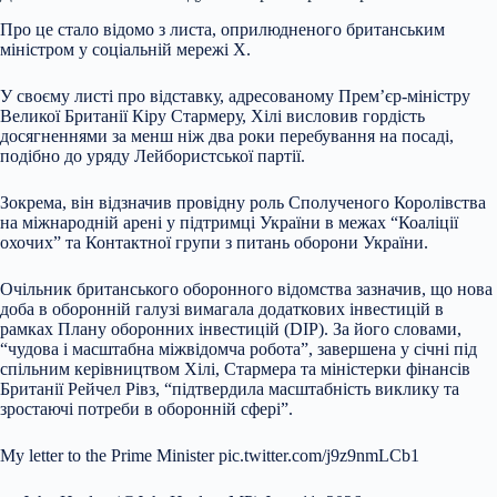
Про це стало відомо з листа, оприлюдненого британським
міністром у соціальній мережі X.
У своєму листі про відставку, адресованому Прем’єр-міністру
Великої Британії Кіру Стармеру, Хілі висловив гордість
досягненнями за менш ніж два роки перебування на посаді,
подібно до уряду Лейбористської партії.
Зокрема, він відзначив провідну роль Сполученого Королівства
на міжнародній арені у підтримці України в межах “Коаліції
охочих” та Контактної групи з питань оборони України.
Очільник британського оборонного відомства зазначив, що нова
доба в оборонній галузі вимагала додаткових інвестицій в
рамках Плану оборонних інвестицій (DIP). За його словами,
“чудова і масштабна міжвідомча робота”, завершена у січні під
спільним керівництвом Хілі, Стармера та міністерки фінансів
Британії Рейчел Рівз, “підтвердила масштабність виклику та
зростаючі потреби в оборонній сфері”.
My letter to the Prime Minister pic.twitter.com/j9z9nmLCb1