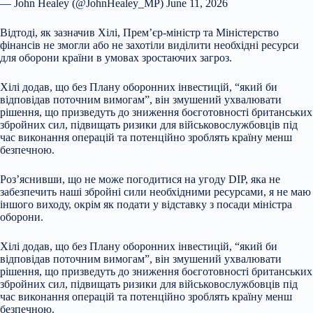
— John Healey (@JohnHealey_MP) June 11, 2026
Відтоді, як зазначив Хілі, Прем’єр-міністр та Міністерство
фінансів не змогли або не захотіли виділити необхідні ресурси
для оборони країни в умовах зростаючих загроз.
Хілі додав, що без Плану оборонних інвестицій, “який би
відповідав поточним вимогам”, він змушений ухвалювати
рішення, що призведуть до зниження боєготовності британських
збройних сил, підвищать ризики для військовослужбовців під
час виконання операцій та потенційно зроблять країну менш
безпечною.
Роз’яснивши, що не може погодитися на угоду DIP, яка не
забезпечить наші збройні сили необхідними ресурсами, я не маю
іншого виходу, окрім як подати у відставку з посади міністра
оборони.
Хілі додав, що без Плану оборонних інвестицій, “який би
відповідав поточним вимогам”, він змушений ухвалювати
рішення, що призведуть до зниження боєготовності британських
збройних сил, підвищать ризики для військовослужбовців під
час виконання операцій та потенційно зроблять країну менш
безпечною.