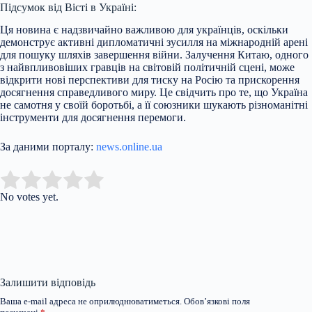
Підсумок від Вісті в Україні:
Ця новина є надзвичайно важливою для українців, оскільки
демонструє активні дипломатичні зусилля на міжнародній арені
для пошуку шляхів завершення війни. Залучення Китаю, одного
з найвпливовіших гравців на світовій політичній сцені, може
відкрити нові перспективи для тиску на Росію та прискорення
досягнення справедливого миру. Це свідчить про те, що Україна
не самотня у своїй боротьбі, а її союзники шукають різноманітні
інструменти для досягнення перемоги.
За даними порталу:
news.online.ua
Submit Rating
Rate this item:
No votes yet.
Залишити відповідь
Ваша e-mail адреса не оприлюднюватиметься.
Обов’язкові поля