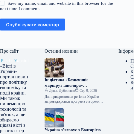
Save my name, email and website in this browser for the
next time I comment.
Опублікувати коментар
Про сайт
Останні новини
Інформ
П
«Вісті в
С
Україні» —
К
портал новин
С
Ініціатива «Безпечний
про політику,
К
маршрут школяра»
економіку та
и
стартувала для громад,
Денис Дубовенко
Сер 9, 2026
події країни.
розташованих поблизу лінії
Для прифронтових регіонів України
Ми також
фронту.
запроваджується програма створення
пишемо про
безпечних шляхів для учнів,
технології та
передбачаючи розміщення пересувних
зв'язок, а ще
сховищ. Про це поінформував
збираємо
у Фейсбуці заступник глави…
цікаві вісті з
Україна з’ясовує з Болгарією
різних сфер