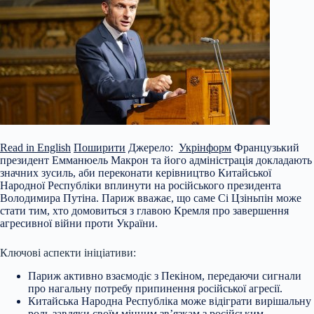
Read in English
Поширити
Джерело:
Укрінформ
Французький
президент Емманюель Макрон та його адміністрація докладають
значних зусиль, аби переконати керівництво Китайської
Народної Республіки вплинути на російського президента
Володимира Путіна. Париж вважає, що саме Сі Цзіньпін може
стати тим, хто домовиться з главою Кремля про завершення
агресивної війни проти України.
Ключові аспекти
ініціативи:
Париж активно взаємодіє з Пекіном, передаючи сигнали
про нагальну потребу припинення російської агресії.
Китайська Народна Республіка може відіграти вирішальну
роль завдяки своїм міцним зв’язкам з російським