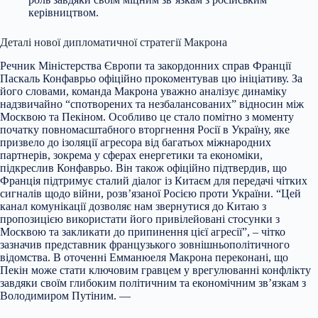
керівництвом.
Деталі нової дипломатичної стратегії Макрона
Речник Міністерства Європи та закордонних справ Франції
Паскаль Конфаврьо офіційно прокоментував цю ініціативу. За
його словами, команда Макрона уважно аналізує динаміку
надзвичайно “спотворених та незбалансованих” відносин між
Москвою та Пекіном. Особливо це стало помітно з моменту
початку повномасштабного вторгнення Росії в Україну, яке
призвело до ізоляції агресора від багатьох міжнародних
партнерів, зокрема у сферах енергетики та економіки,
підкреслив Конфаврьо. Він також офіційно підтвердив, що
Франція підтримує сталий діалог із Китаєм для передачі чітких
сигналів щодо війни, розв’язаної Росією проти України. “Цей
канал комунікації дозволяє нам звернутися до Китаю з
пропозицією використати його привілейовані стосунки з
Москвою та закликати до припинення цієї агресії”, – чітко
зазначив представник французького зовнішньополітичного
відомства. В оточенні Емманюеля Макрона переконані, що
Пекін може стати ключовим гравцем у врегулюванні конфлікту
завдяки своїм глибоким політичним та економічним зв’язкам з
Володимиром Путіним. —