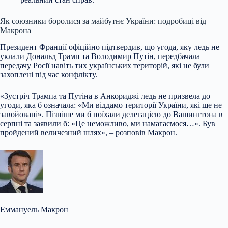
Як союзники боролися за майбутнє України: подробиці від
Макрона
Президент Франції офіційно підтвердив, що угода, яку ледь не
уклали Дональд Трамп та Володимир Путін, передбачала
передачу Росії навіть тих українських територій, які не були
захоплені під час конфлікту.
«Зустріч Трампа та Путіна в Анкориджі ледь не призвела до
угоди, яка б означала: «Ми віддамо території України, які ще не
завойовані». Пізніше ми б поїхали делегацією до Вашингтона в
серпні та заявили б: «Це неможливо, ми намагаємося…». Був
пройдений величезний шлях», – розповів Макрон.
Еммануель Макрон