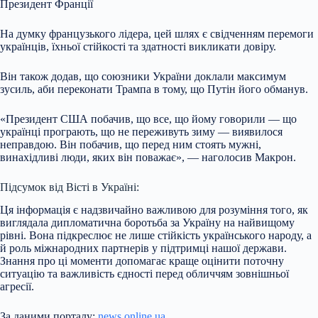
Президент Франції
На думку французького лідера, цей шлях є свідченням перемоги
українців, їхньої стійкості та здатності викликати довіру.
Він також додав, що союзники України доклали максимум
зусиль, аби переконати Трампа в тому, що Путін його обманув.
«Президент США побачив, що все, що йому говорили — що
українці програють, що не переживуть зиму — виявилося
неправдою. Він побачив, що перед ним стоять мужні,
винахідливі люди, яких він поважає», — наголосив Макрон.
Підсумок від Вісті в Україні:
Ця інформація є надзвичайно важливою для розуміння того, як
виглядала дипломатична боротьба за Україну на найвищому
рівні. Вона підкреслює не лише стійкість українського народу, а
й роль міжнародних партнерів у підтримці нашої держави.
Знання про ці моменти допомагає краще оцінити поточну
ситуацію та важливість єдності перед обличчям зовнішньої
агресії.
За даними порталу:
news.online.ua