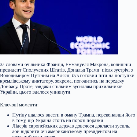
За словами очільника Франції, Еммануеля Макрона, колишній
президент Сполучених Штатів, Дональд Трамп, після зустрічі з
Володимиром Путіним на Алясці був готовий піти на поступки
кремлівському диктатору, зокрема, погодитись на передачу
Донбасу. Проте, завдяки спільним зусиллям прихильників
України, цього вдалося уникнути.
Ключові моменти:
Путіну вдалося ввести в оману Трампа, переконавши його
в тому, що Україна стоїть на порозі
поразки.
Лідерів європейських держав довелося докласти зусиль,
аби відкрити очі американському президентові на
реальний стан справ.