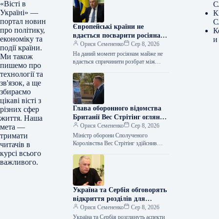
«Вісті в
С
Україні» —
К
портал новин
С
Європейські країни не
про політику,
К
вдається посварити росіянам,
економіку та
и
каже Жовква.
Орися Семененко
Сер 8, 2026
події країни.
На даний момент росіянам майже не
Ми також
вдається спричинити розбрат між
пишемо про
європейськими державами та посіяти
технології та
розкол. Про це заявив заступник
зв'язок, а ще
голови…
збираємо
цікаві вісті з
Глава оборонного відомства
різних сфер
Британії Вес Стрітінг оглянув
життя. Наша
наслідки російських атак у
Орися Семененко
Сер 8, 2026
мета —
столиці України.
тримати
Міністр оборони Сполученого
Королівства Вес Стрітінг здійснив
читачів в
огляд локацій, постраждалих від
курсі всього
російських атак у Києві. За
важливого.
інформацією Укрінформу, про це…
Україна та Сербія обговорять
відкриття розділів для
приєднання до ЄС – Жовква
Орися Семененко
Сер 8, 2026
Україна та Сербія розглянуть аспекти